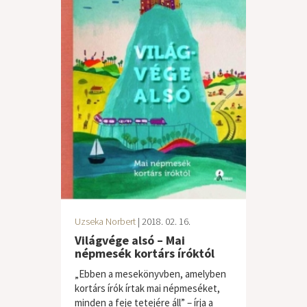
Uzseka Norbert
| 2018. 02. 16.
Világvége alsó – Mai
népmesék kortárs íróktól
„Ebben a mesekönyvben, amelyben
kortárs írók írtak mai népmeséket,
minden a feje tetejére áll” – írja a