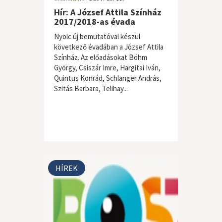
Hír: A József Attila Színház
2017/2018-as évada
Nyolc új bemutatóval készül
következő évadában a József Attila
Színház. Az előadásokat Böhm
György, Csiszár Imre, Hargitai Iván,
Quintus Konrád, Schlanger András,
Szitás Barbara, Telihay...
HÍREK