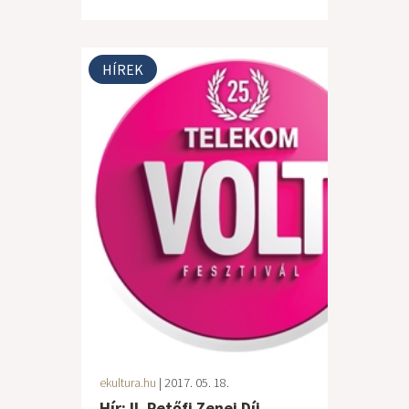
HÍREK
ekultura.hu
| 2017. 05. 18.
Hír: II. Petőfi Zenei Díj