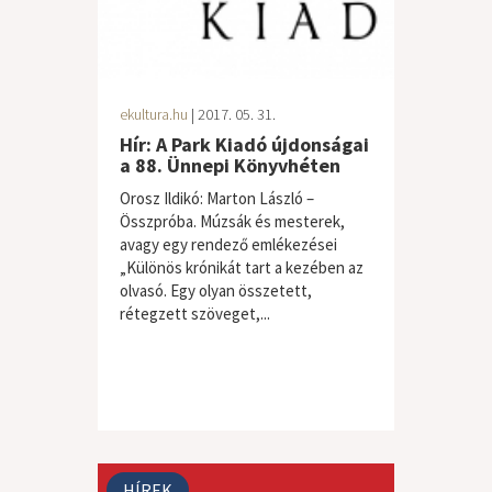
ekultura.hu
| 2017. 05. 31.
Hír: A Park Kiadó újdonságai
a 88. Ünnepi Könyvhéten
Orosz Ildikó: Marton László –
Összpróba. Múzsák és mesterek,
avagy egy rendező emlékezései
„Különös krónikát tart a kezében az
olvasó. Egy olyan összetett,
rétegzett szöveget,...
HÍREK