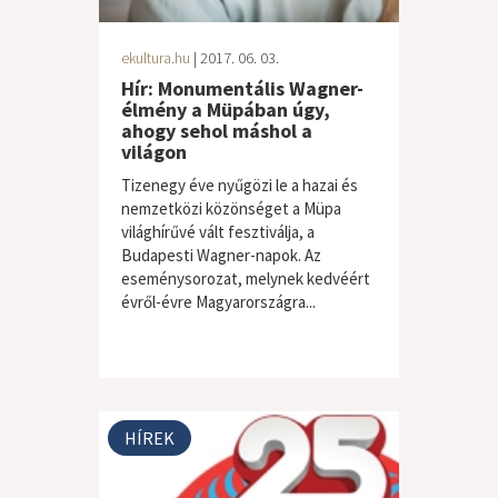
ekultura.hu
| 2017. 06. 03.
Hír: Monumentális Wagner-
élmény a Müpában úgy,
ahogy sehol máshol a
világon
Tizenegy éve nyűgözi le a hazai és
nemzetközi közönséget a Müpa
világhírűvé vált fesztiválja, a
Budapesti Wagner-napok. Az
eseménysorozat, melynek kedvéért
évről-évre Magyarországra...
HÍREK