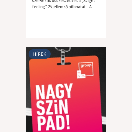
szervezők összeszedték a „Sziget
feeling” 25 jellemző pillanatát. A...
HÍREK