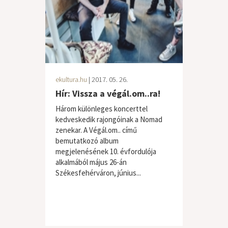
ekultura.hu
| 2017. 05. 26.
Hír: Vissza a végál.om..ra!
Három különleges koncerttel
kedveskedik rajongóinak a Nomad
zenekar. A Végál.om.. című
bemutatkozó album
megjelenésének 10. évfordulója
alkalmából május 26-án
Székesfehérváron, június...