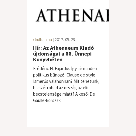
ekultura.hu
| 2017. 05. 29.
Hír: Az Athenaeum Kiadó
újdonságai a 88. Ünnepi
Könyvhéten
Frédéric H. Fajardie: Így jár minden
politikus bűnöző! Clause de style
Ismerős valahonnan? Mit tehetünk,
ha szétrohad az ország az elit
becstelensége miatt? A késői De
Gaulle-korszak...