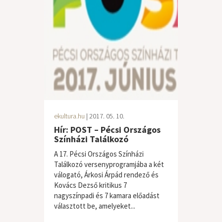
ekultura.hu
| 2017. 05. 10.
Hír: POST – Pécsi Országos
Színházi Találkozó
A 17. Pécsi Országos Színházi
Találkozó versenyprogramjába a két
válogató, Árkosi Árpád rendező és
Kovács Dezső kritikus 7
nagyszínpadi és 7 kamara előadást
választott be, amelyeket...