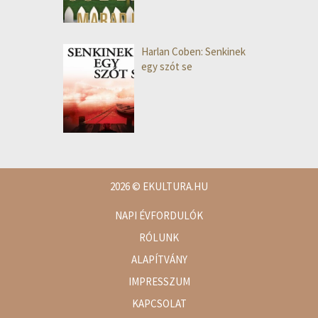
Harlan Coben: Senkinek
egy szót se
2026
© EKULTURA.HU
NAPI ÉVFORDULÓK
RÓLUNK
ALAPÍTVÁNY
IMPRESSZUM
KAPCSOLAT