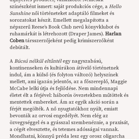
színészként ismert: saját produkciós cége, a
Hello
Sunshine
női történeteket adaptáló filmeket és
sorozatokat készít. Emellett megalapította a
népszerű Reese’s Book Club nevű könyvklubot és
ruhamárkát is létrehozott (Draper James).
Harlan
Coben
társszerzőjeként pedig krimiszerzőként
debütált.
A
Búcsú nélkül eltűntél
egy nagyszabású,
kontinenseken és kultúrákon átívelő történetnek
indul, ám a külső (és folyton változó) helyszínek
mellett, ami igazán jelentős, az a főszereplő, Maggie
McCabe lelki útja és fejlődése. Nem mindennapi
életet élt a férjével: háborús övezetekben műtöttek és
mentettek embereket. Ám az egyik akció során a
férjét megölték. A nő nyugtatókhoz nyúlt, emiatt
bevonták az orvosi engedélyét. Nem elég az
özvegységgel és a gyásszal szembenéznie, a praxisát,
a cégét elvesztette, és tetemes adósságai vannak.
Mondhatni, könnyű préda lesz egy orosz oligarcha