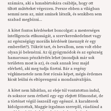
számára, aki a luxusbirtokára csábítja, hogy ott
tiltott műtéteket végezzen. Persze ebben a világban
semmi nem az, mint aminek látszik, és senkiben sem
szabad megbízni…
A kötet fontos kérdéseket boncolgat: a mesterséges
intelligencia etikusságát, a szervkereskedelmet vagy
az egészségügy morális kérdéseit (mennyit ér egy
emberélet?). Tükröt tart, és bevallom, nem volt ebbe
olyan jó belenézni. Az új gyógymódok és az egészség
hamarosan pénzkérdés lehet (mondjuk már sok
területen most is az), és csak annak lesz majd
elérhető, aki meg tudja fizetni. Bár a regény
végkimenetele nem fest rózsás képet, mégis érdemes
kicsit leülni és eltöprengeni a mondanivalóján.
A kötet nem hibátlan, az eleje túl vontatottan indul,
és sokszor nem érthető egy-egy elejtett félmondat, de
a történet végül összeáll egy egésszé. A karakterek
kidolgozottak, Maggie izgalmas szereplő, ráadásul a