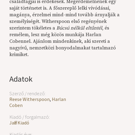
családtagjai is érdekesek. Megérdemelnének egy
saját történetet is. A főszereplő lelki vívódásai,
magánya, érzelmei mind-mind tovább árnyalják a
személyiségét. Witherspoon első regényének
szerintem tökéletes a
Búcsú nélkül eltűntél
, és
remélem, lesz még közös munkája Harlan
Cobennel. Ajánlom mindenkinek, aki szereti a
nagyívű, nemzetközi bonyodalmakat tartalmazó
krimiket.
Adatok
Szerző / rendező:
Reese Witherspoon
,
Harlan
Coben
Kiadó / forgalmazó:
Jaffa Kiadó
Kiadás éve: