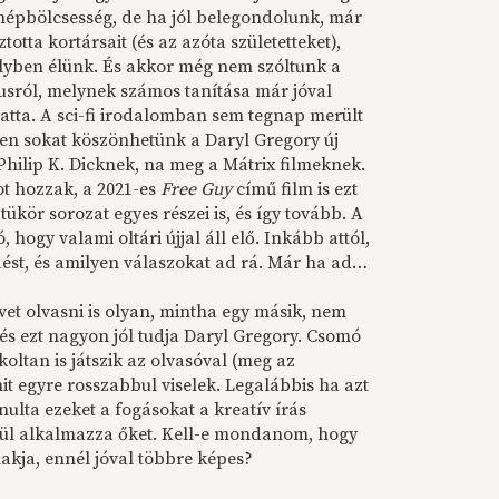
 népbölcsesség, de ha jól belegondolunk, már
otta kortársait (és az azóta születetteket),
elyben élünk. És akkor még nem szóltunk a
sról, melynek számos tanítása már jóval
tta. A sci-fi irodalomban sem tegnap merült
ösen sokat köszönhetünk a Daryl Gregory új
Philip K. Dicknek, na meg a Mátrix filmeknek.
t hozzak, a 2021-es
Free Guy
című film is ezt
ükör sorozat egyes részei is, és így tovább. A
, hogy valami oltári újjal áll elő. Inkább attól,
dést, és amilyen válaszokat ad rá. Már ha ad…
vet olvasni is olyan, mintha egy másik, nem
és ezt nagyon jól tudja Daryl Gregory. Csomó
koltan is játszik az olvasóval (meg az
mit egyre rosszabbul viselek. Legalábbis ha azt
ulta ezeket a fogásokat a kreatív írás
nül alkalmazza őket. Kell-e mondanom, hogy
lakja, ennél jóval többre képes?