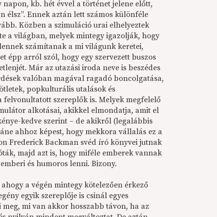
apon, kb. hét évvel a történet jelene előtt,
n élsz”. Ennek aztán lett számos különféle
vább. Közben a szimuláció urai elhelyeztek
te a világban, melyek mintegy igazolják, hogy
tlennek számítanak a mi világunk keretei,
net épp arról szól, hogy egy szervezett buszos
tlenjét. Már az utazási iroda neve is beszédes
kérdések valóban magával ragadó boncolgatása,
ötletek, popkulturális utalások és
 felvonultatott szereplők is. Melyek megfelelő
ulátor alkotásai, akikkel elmondatja, amit el
énye-kedve szerint – de akikről (legalábbis
láne ahhoz képest, hogy mekkora vállalás ez a
ton Frederick Backman svéd író könyvei jutnak
óták, majd azt is, hogy miféle emberek vannak
 emberi és humoros lenni. Bizony.
 ahogy a végén mintegy kötelezően érkező
gény egyik szereplője is csinál egyes
ti meg, mi van akkor hosszabb távon, ha az