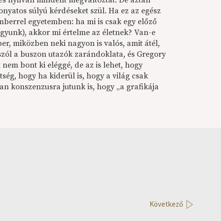
és nyilván mindent megváltoztat. De aztán
onyatos súlyú kérdéseket szül. Ha ez az egész
mberrel egyetemben: ha mi is csak egy előző
agyunk), akkor mi értelme az életnek? Van-e
ber, miközben neki nagyon is valós, amit átél,
zól a buszon utazók zarándoklata, és Gregory
nem bont ki eléggé, de az is lehet, hogy
ség, hogy ha kiderül is, hogy a világ csak
bban konszenzusra jutunk is, hogy „a grafikája
Következő