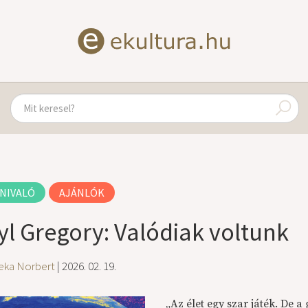
NIVALÓ
AJÁNLÓK
yl Gregory: Valódiak voltunk
eka Norbert
| 2026. 02. 19.
„Az élet egy szar játék. De a 