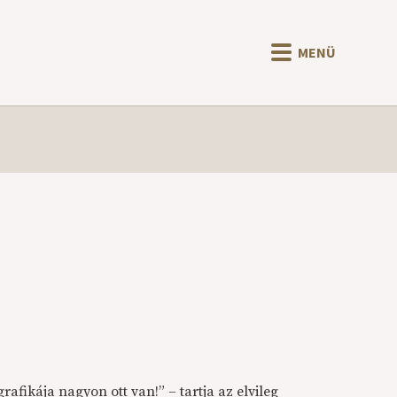
MENÜ
grafikája nagyon ott van!” – tartja az elvileg