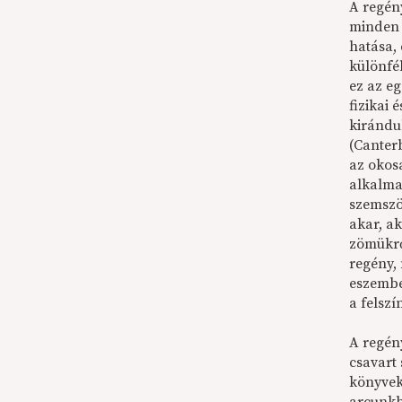
A regény
minden 
hatása,
különfé
ez az e
fizikai 
kirándu
(Canter
az okosa
alkalma
szemszö
akar, a
zömükrő
regény,
eszembe
a felsz
A regén
csavart 
könyvek