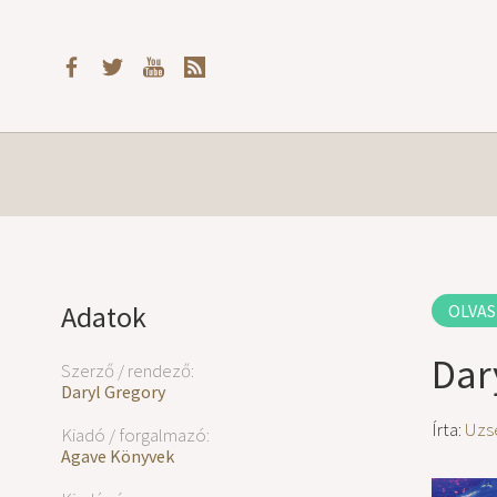
Adatok
OLVAS
Dar
Szerző / rendező:
Daryl Gregory
Írta:
Uzs
Kiadó / forgalmazó:
Agave Könyvek