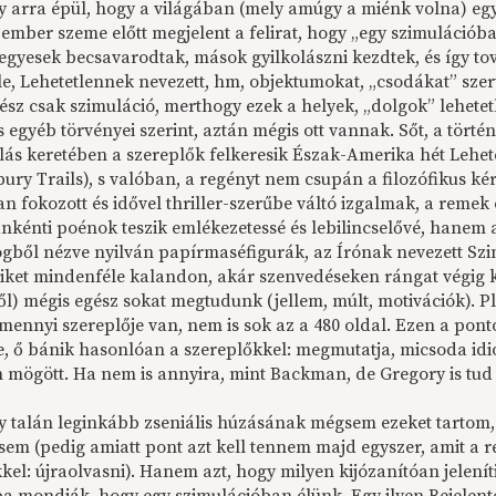
 arra épül, hogy a világában (mely amúgy a miénk volna) egy n
ember szeme előtt megjelent a felirat, hogy „egy szimulációba
 egyesek becsavarodtak, mások gyilkolászni kezdtek, és így to
le, Lehetetlennek nevezett, hm, objektumokat, „csodákat” szer
gész csak szimuláció, merthogy ezek a helyek, „dolgok” lehete
és egyéb törvényei szerint, aztán mégis ott vannak. Sőt, a törté
lás keretében a szereplők felkeresik Észak-Amerika hét Lehete
bury Trails), s valóban, a regényt nem csupán a filozófikus 
n fokozott és idővel thriller-szerűbe váltó izgalmak, a remek 
nkénti poénok teszik emlékezetessé és lebilincselővé, hanem a
gből nézve nyilván papírmaséfigurák, az Írónak nevezett Szim
kiket mindenféle kalandon, akár szenvedéseken rángat végig k
l) mégis egész sokat megtudunk (jellem, múlt, motivációk). P
 mennyi szereplője van, nem is sok az a 480 oldal. Ezen a pon
, ő bánik hasonlóan a szereplőkkel: megmutatja, micsoda idi
ín mögött. Ha nem is annyira, mint Backman, de Gregory is tud
y talán leginkább zseniális húzásának mégsem ezeket tartom,
sem (pedig amiatt pont azt kell tennem majd egyszer, amit a re
kel: újraolvasni). Hanem azt, hogy milyen kijózanítóan jelení