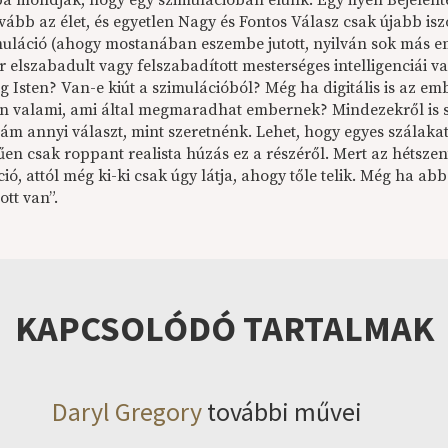
a mondják, hogy egy szimulációban élünk. Egy ilyen Bejelent
ább az élet, és egyetlen Nagy és Fontos Válasz csak újabb isz
muláció (ahogy mostanában eszembe jutott, nyilván sok más e
r elszabadult vagy felszabadított mesterséges intelligenciái v
g Isten? Van-e kiút a szimulációból? Még ha digitális is az em
an valami, ami által megmaradhat embernek? Mindezekről is s
m annyi választ, mint szeretnénk. Lehet, hogy egyes szálakat 
en csak roppant realista húzás ez a részéről. Mert az hétszent
ió, attól még ki-ki csak úgy látja, ahogy tőle telik. Még ha a
tt van”.
KAPCSOLÓDÓ TARTALMAK
Daryl Gregory
további művei