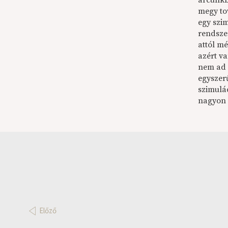
arcunkb
megy tov
egy szi
rendsze
attól mé
azért v
nem ad á
egyszerű
szimulác
nagyon o
Előző