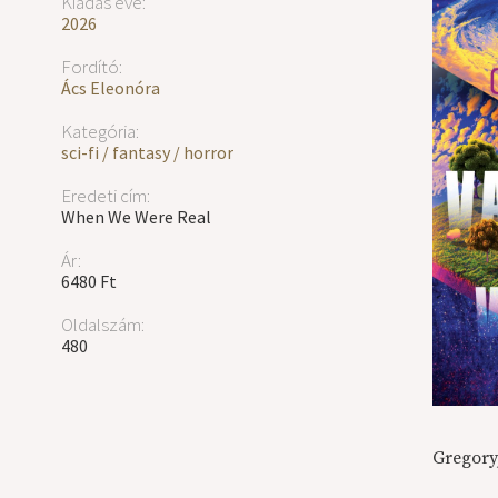
Kiadás éve:
2026
Fordító:
Ács Eleonóra
Kategória:
sci-fi / fantasy / horror
Eredeti cím:
When We Were Real
Ár:
6480 Ft
Oldalszám:
480
Gregory,