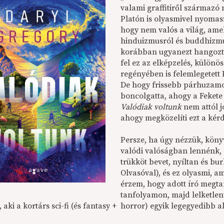
valami graffitiről származó
Platón is olyasmivel nyomaszt
hogy nem valós a világ, am
hinduizmusról és buddhizmu
korábban ugyanezt hangozta
fel ez az elképzelés, külön
regényében is felemlegetett 
De hogy frissebb párhuzamo
boncolgatta, ahogy a Fekete t
Valódiak voltunk
nem attól jó
ahogy megközelíti ezt a kér
Persze, ha úgy nézzük, köny
valódi valóságban lennénk, 
trükköt bevet, nyíltan és bur
Olvasóval), és ez olyasmi, a
érzem, hogy adott író megtan
tanfolyamon, majd lelketle
 aki a kortárs sci-fi (és fantasy + horror) egyik legegyedibb a