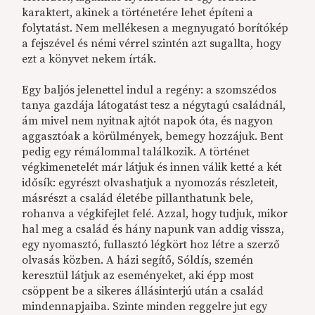
karaktert, akinek a történetére lehet építeni a
folytatást. Nem mellékesen a megnyugató borítókép
a fejszével és némi vérrel szintén azt sugallta, hogy
ezt a könyvet nekem írták.
Egy baljós jelenettel indul a regény: a szomszédos
tanya gazdája látogatást tesz a négytagú családnál,
ám mivel nem nyitnak ajtót napok óta, és nagyon
aggasztóak a körülmények, bemegy hozzájuk. Bent
pedig egy rémálommal találkozik. A történet
végkimenetelét már látjuk és innen válik ketté a két
idősík: egyrészt olvashatjuk a nyomozás részleteit,
másrészt a család életébe pillanthatunk bele,
rohanva a végkifejlet felé. Azzal, hogy tudjuk, mikor
hal meg a család és hány napunk van addig vissza,
egy nyomasztó, fullasztó légkört hoz létre a szerző
olvasás közben. A házi segítő, Sóldís, szemén
keresztül látjuk az eseményeket, aki épp most
csöppent be a sikeres állásinterjú után a család
mindennapjaiba. Szinte minden reggelre jut egy