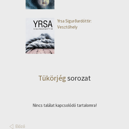
Yrsa Sigurðardóttir:
Vesztőhely
Tükörjég
sorozat
Nincs találat kapcsolódó tartalomra!
Előző