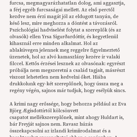
furcsa, megmagyarázhatatlan dolog, ami aggasztja,
a férj egyéb furcsaságai mellett. Az első perctől
kezdve nem érzi magát jól az eldugott tanyán, de
késő lesz, mire meghozza a döntést a távozásról.
Pszichológiai hadviselést folytat a szereplők (és az
olvasók) ellen Yrsa Sigurðardóttir, és kegyetlenül
kihasznál erre minden alkalmat. Hol az
ablaküvegen jelennek meg reggelre figyelmeztető
üzenetek, hol az alvó kamaszlány kezére ír valaki
filccel. Kettős érzései lesznek az olvasónak: egyrészt
próbálja nem megszeretni a család tagjait, másrészt
viszont lehetetlen nem kedvelni őket. Hiába
drukkolunk egy-két szereplőnek, hogy ússza meg a
regény végén, sajnos már tudjuk, hogy esélyük sincs.
A krimi nagy erőssége, hogy behozza például az Eva
Björg Ægisdottírtól kölcsönvett
csapatot mellékszereplőnek, mint ahogy Huldart is,
bár Freyját sajnos nem. Ravasz húzás
összekapcsolni az izlandi krimiirodalmat és a