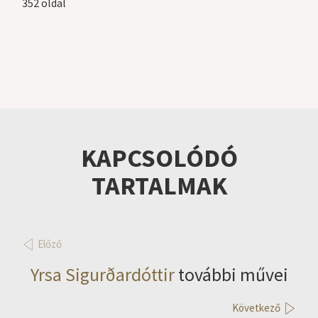
352 oldal
KAPCSOLÓDÓ
TARTALMAK
Előző
Yrsa Sigurðardóttir
további művei
Következő