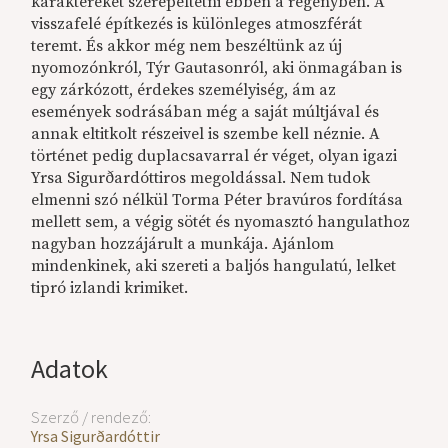
karaktereket szerepeltetni ebben a regényben. A
visszafelé építkezés is különleges atmoszférát
teremt. És akkor még nem beszéltünk az új
nyomozónkról, Týr Gautasonról, aki önmagában is
egy zárkózott, érdekes személyiség, ám az
események sodrásában még a saját múltjával és
annak eltitkolt részeivel is szembe kell néznie. A
történet pedig duplacsavarral ér véget, olyan igazi
Yrsa Sigurðardóttiros megoldással. Nem tudok
elmenni szó nélkül Torma Péter bravúros fordítása
mellett sem, a végig sötét és nyomasztó hangulathoz
nagyban hozzájárult a munkája. Ajánlom
mindenkinek, aki szereti a baljós hangulatú, lelket
tipró izlandi krimiket.
Adatok
Szerző / rendező:
Yrsa Sigurðardóttir