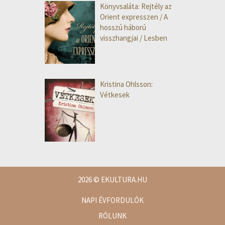
Könyvsaláta: Rejtély az
Orient expresszen / A
hosszú háború
visszhangjai / Lesben
Kristina Ohlsson:
Vétkesek
2026
© EKULTURA.HU
NAPI ÉVFORDULÓK
RÓLUNK