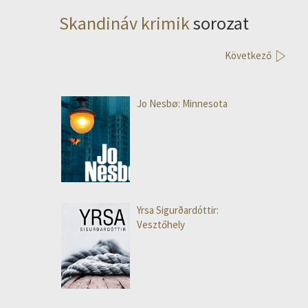
Skandináv krimik
sorozat
Következő
Jo Nesbø: Minnesota
Yrsa Sigurðardóttir:
Vesztőhely