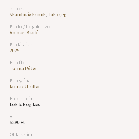
Sorozat:
Skandináv krimik
,
Tükörjég
Kiadó / forgalmazó:
Animus Kiadó
Kiadás éve:
2025
Fordító:
Torma Péter
Kategória:
krimi / thriller
Eredeti cím:
Lok lok og læs
Ár:
5290 Ft
Oldalszám: