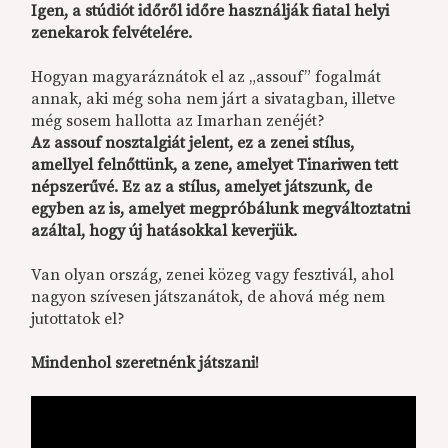
Igen, a stúdiót időről időre használják fiatal helyi
zenekarok felvételére.
Hogyan magyaráznátok el az „assouf” fogalmát
annak, aki még soha nem járt a sivatagban, illetve
még sosem hallotta az Imarhan zenéjét?
Az assouf nosztalgiát jelent, ez a zenei stílus,
amellyel felnőttünk, a zene, amelyet Tinariwen tett
népszerűvé. Ez az a stílus, amelyet játszunk, de
egyben az is, amelyet megpróbálunk megváltoztatni
azáltal, hogy új hatásokkal keverjük.
Van olyan ország, zenei közeg vagy fesztivál, ahol
nagyon szívesen játszanátok, de ahová még nem
jutottatok el?
Mindenhol szeretnénk játszani!