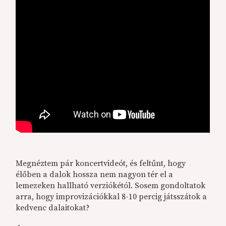
Megnéztem pár koncertvideót, és feltűnt, hogy
élőben a dalok hossza nem nagyon tér el a
lemezeken hallható verziókétól. Sosem gondoltatok
arra, hogy improvizációkkal 8-10 percig játsszátok a
kedvenc dalaitokat?