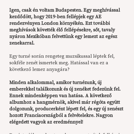
Igen, csak én voltam Budapesten. Egy meghívással
kezdődött, hogy 2019-ben fellépjek egy AE
rendezvényen London környékén. Ezt további
meghívások követték élő fellépésekre, sőt, tavaly
nyáron Mexikóban felvettünk egy lemezt az egész
zenekarral.
Egy turné során rengeteg muzsikussal léptek fel,
sokféle zenét ismertek meg. Hatással van ez a
következő lemez anyagára?
Minden alkalommal, amikor turnézunk, új
emberekkel találkozunk és új zenéket fedezünk fel.
Ennek mindenképpen van hatása. A következő
albumhoz a hangmérnök, akivel már régóta együtt
dolgozunk, producerként lépett fel, és egy új zenészt
hozott Franciaországból a felvételekre. Nagyon
elégedett vagyok az eredménnyel!