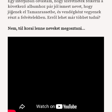
Egy interjúban olvastam, hogy szeretnétek felkérni a
következő albumhoz pár jól ismert nevet, hogy
jöjjenek el Tamanrassetbe, és vendégként vegyenek
részt a felvételekben. Erről lehet már többet tudni?
Nem, túl korai lenne neveket megosztani…