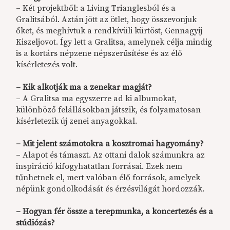
– Két projektből: a Living Trianglesból és a
Gralitsából. Aztán jött az ötlet, hogy összevonjuk
őket, és meghívtuk a rendkívüli kürtöst, Gennagyij
Kiszeljovot. Így lett a Gralitsa, amelynek célja mindig
is a kortárs népzene népszerűsítése és az élő
kísérletezés volt.
–
Kik alkotják ma a zenekar magját?
– A Gralitsa ma egyszerre ad ki albumokat,
különböző felállásokban játszik, és folyamatosan
kísérletezik új zenei anyagokkal.
– Mit jelent számotokra a kosztromai hagyomány?
– Alapot és támaszt. Az ottani dalok számunkra az
inspiráció kifogyhatatlan forrásai. Ezek nem
tűnhetnek el, mert valóban élő források, amelyek
népünk gondolkodását és érzésvilágát hordozzák.
–
Hogyan fér össze a terepmunka, a koncertezés és a
stúdiózás?