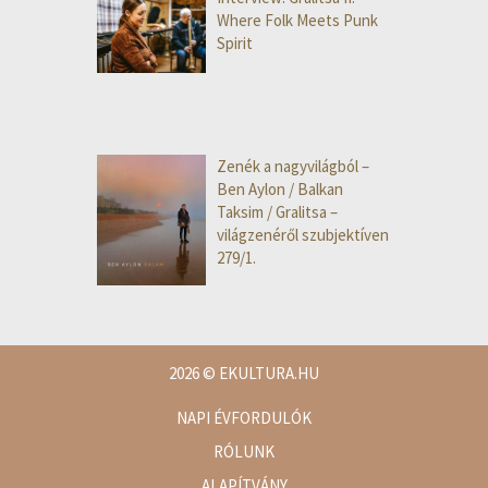
Where Folk Meets Punk
Spirit
Zenék a nagyvilágból –
Ben Aylon / Balkan
Taksim / Gralitsa –
világzenéről szubjektíven
279/1.
2026
© EKULTURA.HU
NAPI ÉVFORDULÓK
RÓLUNK
ALAPÍTVÁNY