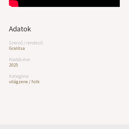
Adatok
Szerző / rendező:
Gralitsa
Kiadás éve:
2025
Kategória:
világzene / folk