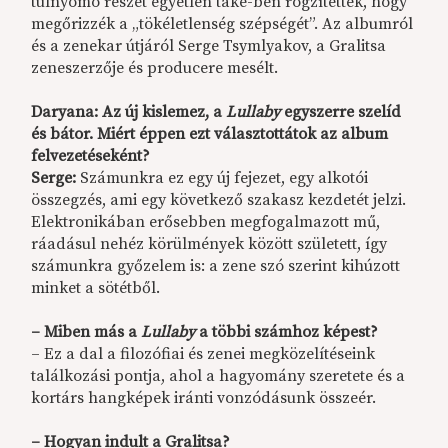
túlnyomó részét egyetlen take-ben rögzítették, hogy
megőrizzék a „tökéletlenség szépségét”. Az albumról
és a zenekar útjáról Serge Tsymlyakov, a Gralitsa
zeneszerzője és producere mesélt.
Daryana:
Az új kislemez, a
Lullaby
egyszerre szelíd
és bátor. Miért éppen ezt választottátok az album
felvezetéseként?
Serge:
Számunkra ez egy új fejezet, egy alkotói
összegzés, ami egy következő szakasz kezdetét jelzi.
Elektronikában erősebben megfogalmazott mű,
ráadásul nehéz körülmények között született, így
számunkra győzelem is: a zene szó szerint kihúzott
minket a sötétből.
– Miben más a
Lullaby
a többi számhoz képest?
– Ez a dal a filozófiai és zenei megközelítéseink
találkozási pontja, ahol a hagyomány szeretete és a
kortárs hangképek iránti vonzódásunk összeér.
–
Hogyan indult a Gralitsa?