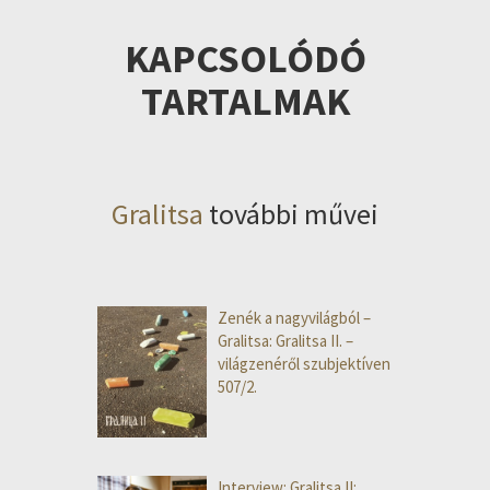
KAPCSOLÓDÓ
TARTALMAK
Gralitsa
további művei
Zenék a nagyvilágból –
Gralitsa: Gralitsa II. –
világzenéről szubjektíven
507/2.
Interview: Gralitsa II: