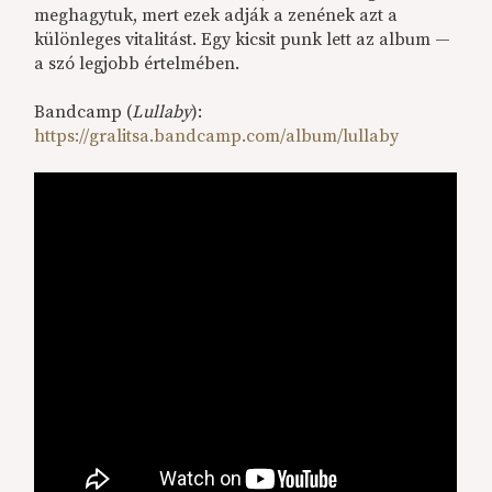
meghagytuk, mert ezek adják a zenének azt a
különleges vitalitást. Egy kicsit punk lett az album —
a szó legjobb értelmében.
Bandcamp (
Lullaby
):
https://gralitsa.bandcamp.com/album/lullaby