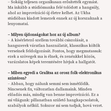
– Sokáig teljesen organikusan erősítették egymást.
Ma inkább a stúdiómunka felé tolódott a hangsúly,
ahol az improvizáció új életre kelhet. Az Ukha
stúdióban kiadott lemezek ennek az új korszaknak a
lenyomatai.
–
Milyen újdonságokat hoz az új album?
– A kísérletező szellem további csiszolását, a
hangszerek váratlan használatát, klasszikus költők
verseinek feldolgozását. Fontos, hogy megmutassuk:
ezek a szövegek ma is élnek, és zenénkkel közös,
varázslatos képek teremtésére hívjuk a hallgatót.
–
Miben egyedi a Gralitsa az orosz folk-elektronikus
színtéren?
– Abban, hogy nálunk semmi sem ismétlődik.
Nincsenek fix, változatlan dallamaink. Minden
előadás más, mindig van benne improvizáció. Ez a
mi világunk: pillanatban születő hangkapcsolatok,
szabályok nélkül. Sokszor mi sem tudjuk, hová vezet.