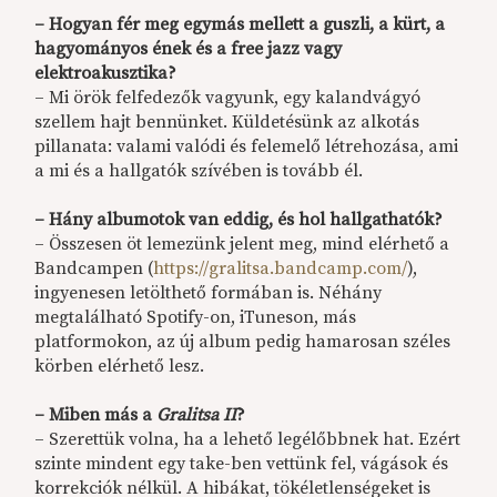
–
Hogyan fér meg egymás mellett a guszli, a kürt, a
hagyományos ének és a free jazz vagy
elektroakusztika?
– Mi örök felfedezők vagyunk, egy kalandvágyó
szellem hajt bennünket. Küldetésünk az alkotás
pillanata: valami valódi és felemelő létrehozása, ami
a mi és a hallgatók szívében is tovább él.
–
Hány albumotok van eddig, és hol hallgathatók?
– Összesen öt lemezünk jelent meg, mind elérhető a
Bandcampen (
https://gralitsa.bandcamp.com/
),
ingyenesen letölthető formában is. Néhány
megtalálható Spotify-on, iTuneson, más
platformokon, az új album pedig hamarosan széles
körben elérhető lesz.
–
Miben más a
Gralitsa II
?
– Szerettük volna, ha a lehető legélőbbnek hat. Ezért
szinte mindent egy take-ben vettünk fel, vágások és
korrekciók nélkül. A hibákat, tökéletlenségeket is