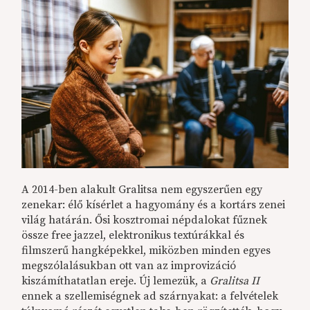
A 2014-ben alakult Gralitsa nem egyszerűen egy
zenekar: élő kísérlet a hagyomány és a kortárs zenei
világ határán. Ősi kosztromai népdalokat fűznek
össze free jazzel, elektronikus textúrákkal és
filmszerű hangképekkel, miközben minden egyes
megszólalásukban ott van az improvizáció
kiszámíthatatlan ereje. Új lemezük, a
Gralitsa II
ennek a szellemiségnek ad szárnyakat: a felvételek