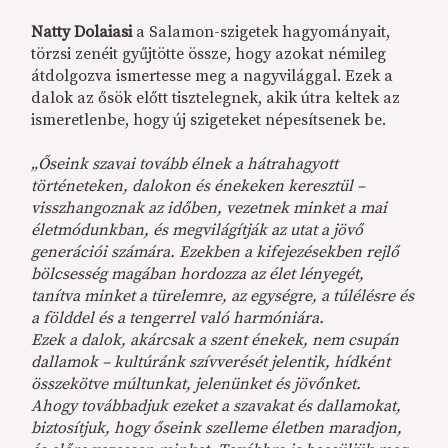
Natty Dolaiasi
a Salamon-szigetek hagyományait,
törzsi zenéit gyűjtötte össze, hogy azokat némileg
átdolgozva ismertesse meg a nagyvilággal. Ezek a
dalok az ősök előtt tisztelegnek, akik útra keltek az
ismeretlenbe, hogy új szigeteket népesítsenek be.
„Őseink szavai tovább élnek a hátrahagyott
történeteken, dalokon és énekeken keresztül –
visszhangoznak az időben, vezetnek minket a mai
életmódunkban, és megvilágítják az utat a jövő
generációi számára. Ezekben a kifejezésekben rejlő
bölcsesség magában hordozza az élet lényegét,
tanítva minket a türelemre, az egységre, a túlélésre és
a földdel és a tengerrel való harmóniára.
Ezek a dalok, akárcsak a szent énekek, nem csupán
dallamok – kultúránk szívverését jelentik, hídként
összekötve múltunkat, jelenünket és jövőnket.
Ahogy továbbadjuk ezeket a szavakat és dallamokat,
biztosítjuk, hogy őseink szelleme életben maradjon,