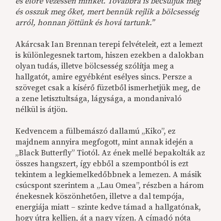
és előre vezessen minket. Továbbra is becsüljük meg
és osszuk meg őket, mert bennük rejlik a bölcsesség
arról, honnan jöttünk és hová tartunk.”
Akárcsak Ian Brennan terepi felvételeit, ezt a lemezt
is különlegesnek tartom, hiszen ezekben a dalokban
olyan tudás, illetve bölcsesség szólítja meg a
hallgatót, amire egyébként esélyes sincs. Persze a
szöveget csak a kísérő füzetből ismerhetjük meg, de
a zene letisztultsága, lágysága, a mondanivaló
nélkül is átjön.
Kedvencem a fülbemászó dallamú „Kiko”, ez
majdnem annyira megfogott, mint annak idején a
„Black Butterfly” Tiotól. Az ének mellé bepakolták az
összes hangszert, így ebből a szempontból is ezt
tekintem a legkiemelkedőbbnek a lemezen. A másik
csúcspont szerintem a „Lau Omea”, részben a három
énekesnek köszönhetően, illetve a dal tempója,
energiája miatt – szinte kedve támad a hallgatónak,
hogy útra kelljen, át a nagy vízen. A címadó nóta