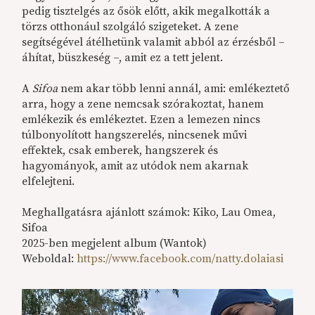
pedig tisztelgés az ősök előtt, akik megalkották a
törzs otthonául szolgáló szigeteket. A zene
segítségével átélhetünk valamit abból az érzésből –
áhítat, büszkeség –, amit ez a tett jelent.
A
Sifoa
nem akar több lenni annál, ami: emlékeztető
arra, hogy a zene nemcsak szórakoztat, hanem
emlékezik és emlékeztet. Ezen a lemezen nincs
túlbonyolított hangszerelés, nincsenek művi
effektek, csak emberek, hangszerek és
hagyományok, amit az utódok nem akarnak
elfelejteni.
Meghallgatásra ajánlott számok: Kiko, Lau Omea,
Sifoa
2025-ben megjelent album (Wantok)
Weboldal:
https://www.facebook.com/natty.dolaiasi