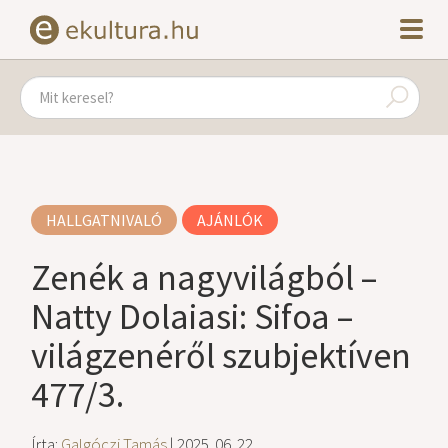
HALLGATNIVALÓ
AJÁNLÓK
Zenék a nagyvilágból –
Natty Dolaiasi: Sifoa –
világzenéről szubjektíven
477/3.
Írta:
Galgóczi Tamás
| 2025. 06. 22.