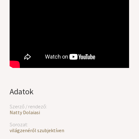
Adatok
Szerző / rendező:
Natty Dolaiasi
Sorozat:
világzenéről szubjektíven