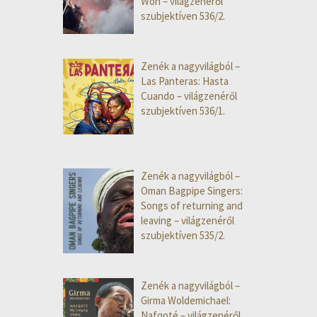
Won – világzenéről
szubjektíven 536/2.
Zenék a nagyvilágból –
Las Panteras: Hasta
Cuando – világzenéről
szubjektíven 536/1.
Zenék a nagyvilágból –
Oman Bagpipe Singers:
Songs of returning and
leaving – világzenéről
szubjektíven 535/2.
Zenék a nagyvilágból –
Girma Woldemichael:
Nafqoté – világzenéről