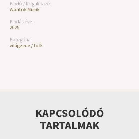
Kiadó / forgalmazó:
Wantok Musik
Kiadás éve:
2025
Kategória:
világzene / folk
KAPCSOLÓDÓ
TARTALMAK