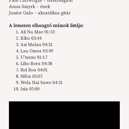
Paul Cartwright – basszusgitár
Anna Smyrk – ének
Junior Galo – akusztikus gitár
A lemezen elhangzó számok listája:
Aii Na Mae 01:33
Kiko 03:44
Asi Malau 04:31
Lau Omea 03:49
U'nunu 01:17
Liko Bora 04:38
Roi Roa 04:01
Sifoa 05:07
Wela Nai Sawe 04:31
Isia 02:00