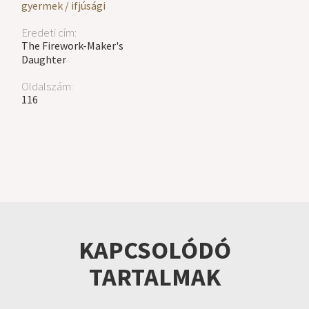
gyermek / ifjúsági
Eredeti cím:
The Firework-Maker's
Daughter
Oldalszám:
116
KAPCSOLÓDÓ
TARTALMAK