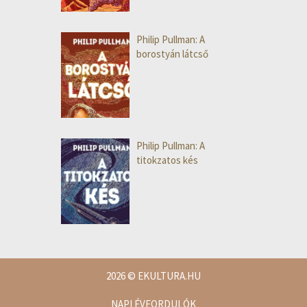
Philip Pullman: A
borostyán látcső
Philip Pullman: A
titokzatos kés
2026
© EKULTURA.HU
NAPI ÉVFORDULÓK