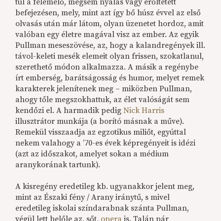
túl a felemelő, mégsem nyálas vagy erőltetett
befejezésen, mely, mint azt így bő húsz évvel az első
olvasás után már látom, olyan üzenetet hordoz, amit
valóban egy életre magával visz az ember. Az egyik
Pullman meseszövése, az, hogy a kalandregények ill.
távol-keleti mesék elemeit olyan frissen, szokatlanul,
szerethető módon alkalmazza. A másik a regénybe
írt emberség, barátságosság és humor, melyet remek
karakterek jelenítenek meg – miközben Pullman,
ahogy tőle megszokhattuk, az élet valóságát sem
kendőzi el. A harmadik pedig
Nick Harris
illusztrátor munkája (a borító másnak a műve).
Remekül visszaadja az egzotikus miliőt, egyúttal
nekem valahogy a ’70-es évek képregényeit is idézi
(azt az időszakot, amelyet sokan a médium
aranykorának tartunk).
A kisregény eredetileg kb. ugyanakkor jelent meg,
mint az Északi fény / Arany iránytű, s mivel
eredetileg iskolai színdarabnak szánta Pullman,
végül lett belőle az, sőt,
opera
is. Talán pár