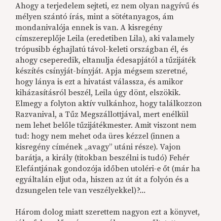
Ahogy a terjedelem sejteti, ez nem olyan nagyívű és
mélyen szántó írás, mint a sötétanyagos, ám
mondanivalója ennek is van. A kisregény
címszereplője Leila (eredetiben Lila), aki valamely
trópusibb éghajlatú távol-keleti országban él, és
ahogy cseperedik, eltanulja édesapjától a tűzijáték
készítés csínyját-bínyját. Apja mégsem szeretné,
hogy lánya is ezt a hivatást válassza, és amikor
kiházasításról beszél, Leila úgy dönt, elszökik.
Elmegy a folyton aktív vulkánhoz, hogy találkozzon
Razvanival, a Tűz Megszállottjával, mert enélkül
nem lehet belőle tűzijátékmester. Amit viszont nem
tud: hogy nem mehet oda üres kézzel (innen a
kisregény címének „avagy” utáni része). Vajon
barátja, a király (titokban beszélni is tudó) Fehér
Elefántjának gondozója időben utoléri-e őt (már ha
egyáltalán eljut oda, hiszen az út át a folyón és a
dzsungelen tele van veszélyekkel)?...
Három dolog miatt szerettem nagyon ezt a könyvet,