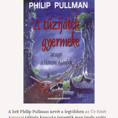
A brit Philip Pullman nevét a legtöbben
az Úr Sötét
Anyagai
trilógia kapcsán ismertük meg (mely azóta