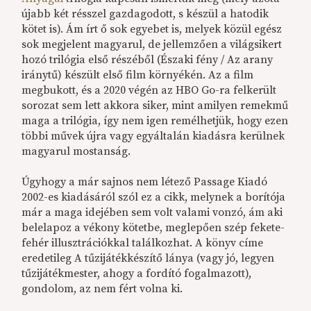
újabb két résszel gazdagodott, s készül a hatodik
kötet is). Ám írt ő sok egyebet is, melyek közül egész
sok megjelent magyarul, de jellemzően a világsikert
hozó trilógia első részéből (Északi fény / Az arany
iránytű) készült első film környékén. Az a film
megbukott, és a 2020 végén az HBO Go-ra felkerült
sorozat sem lett akkora siker, mint amilyen remekmű
maga a trilógia, így nem igen remélhetjük, hogy ezen
többi művek újra vagy egyáltalán kiadásra kerülnek
magyarul mostanság.
Úgyhogy a már sajnos nem létező Passage Kiadó
2002-es kiadásáról szól ez a cikk, melynek a borítója
már a maga idejében sem volt valami vonzó, ám aki
belelapoz a vékony kötetbe, meglepően szép fekete-
fehér illusztrációkkal találkozhat. A könyv címe
eredetileg A tűzijátékkészítő lánya (vagy jó, legyen
tűzijátékmester, ahogy a fordító fogalmazott),
gondolom, az nem fért volna ki.