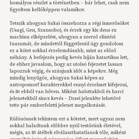
homályos részlet a történetben – bár lehet, csak nem
figyeltem kellőképpen valamikor.
Tetszik ahogyan Sakai összehozza a régi ismerősöket
(Usagi, Gen, Szansobo), és érzek egy kis deus ex
machina elképzelést, ahogyan a szerző elintézi
Inazumát, de mindettől függetlenül úgy gondolom
ez a kötet sokkal érzelemdúsabb, mint az előző
néhány. A befejezés pedig kevés híján katartikus lett,
de ehhez javaslom, hogy az utolsó fejezetet lassan
lapozzuk végig, és szánjunk időt a képekre. Még
mindig lenyűgöz, ahogyan Sakai képes az
antropomorf karakterekkel ennyi érzelmet kifejezni,
és itt ebből van bőven. Miként halottakból és harci
jelenetekből sincs kevés – Dzsei jelenléte lehetővé
tette pár emberfeletti jelenet megalkotását.
Különösnek tekintem ezt a kötetet, mert ugyan nem
sokkal haladtunk előbbre nyúl testőrünk életével,
mégis, az itt átéltek elválaszthatatlanok tőle, miként