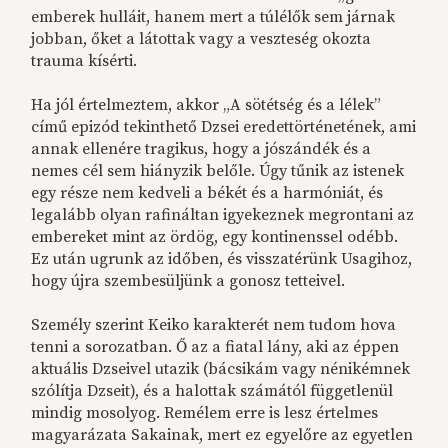
emberek hulláit, hanem mert a túlélők sem járnak
jobban, őket a látottak vagy a veszteség okozta
trauma kísérti.
Ha jól értelmeztem, akkor „A sötétség és a lélek”
című epizód tekinthető Dzsei eredettörténetének, ami
annak ellenére tragikus, hogy a jószándék és a
nemes cél sem hiányzik belőle. Úgy tűnik az istenek
egy része nem kedveli a békét és a harmóniát, és
legalább olyan rafináltan igyekeznek megrontani az
embereket mint az ördög, egy kontinenssel odébb.
Ez után ugrunk az időben, és visszatérünk Usagihoz,
hogy újra szembesüljünk a gonosz tetteivel.
Személy szerint Keiko karakterét nem tudom hova
tenni a sorozatban. Ő az a fiatal lány, aki az éppen
aktuális Dzseivel utazik (bácsikám vagy nénikémnek
szólítja Dzseit), és a halottak számától függetlenül
mindig mosolyog. Remélem erre is lesz értelmes
magyarázata Sakainak, mert ez egyelőre az egyetlen