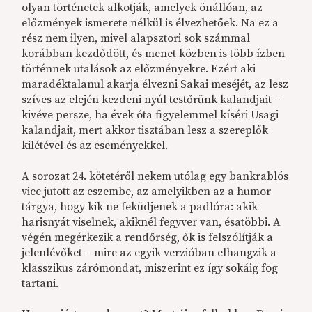
olyan történetek alkotják, amelyek önállóan, az
előzmények ismerete nélkül is élvezhetőek. Na ez a
rész nem ilyen, mivel alapsztori sok számmal
korábban kezdődött, és menet közben is több ízben
történnek utalások az előzményekre. Ezért aki
maradéktalanul akarja élvezni Sakai meséjét, az lesz
szíves az elején kezdeni nyúl testőrünk kalandjait –
kivéve persze, ha évek óta figyelemmel kíséri Usagi
kalandjait, mert akkor tisztában lesz a szereplők
kilétével és az eseményekkel.
A sorozat 24. kötetéről nekem utólag egy bankrablós
vicc jutott az eszembe, az amelyikben az a humor
tárgya, hogy kik ne feküdjenek a padlóra: akik
harisnyát viselnek, akiknél fegyver van, ésatöbbi. A
végén megérkezik a rendőrség, ők is felszólítják a
jelenlévőket – mire az egyik verzióban elhangzik a
klasszikus zárómondat, miszerint ez így sokáig fog
tartani.