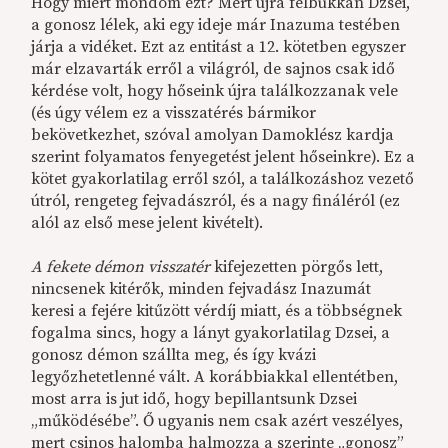
Hogy miért mondom ezt? Mert újra felbukkan Dzsei,
a gonosz lélek, aki egy ideje már Inazuma testében
járja a vidéket. Ezt az entitást a 12. kötetben egyszer
már elzavarták erről a világról, de sajnos csak idő
kérdése volt, hogy hőseink újra találkozzanak vele
(és úgy vélem ez a visszatérés bármikor
bekövetkezhet, szóval amolyan Damoklész kardja
szerint folyamatos fenyegetést jelent hőseinkre). Ez a
kötet gyakorlatilag erről szól, a találkozáshoz vezető
útról, rengeteg fejvadászról, és a nagy fináléról (ez
alól az első mese jelent kivételt).
A fekete démon visszatér
kifejezetten pörgős lett,
nincsenek kitérők, minden fejvadász Inazumát
keresi a fejére kitűzött vérdíj miatt, és a többségnek
fogalma sincs, hogy a lányt gyakorlatilag Dzsei, a
gonosz démon szállta meg, és így kvázi
legyőzhetetlenné vált. A korábbiakkal ellentétben,
most arra is jut idő, hogy bepillantsunk Dzsei
„működésébe”. Ő ugyanis nem csak azért veszélyes,
mert csinos halomba halmozza a szerinte „gonosz”