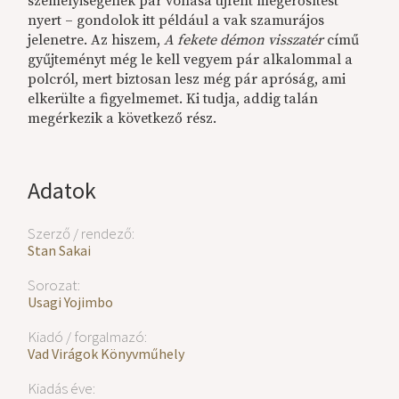
személyiségének pár vonása újfent megerősítést
nyert – gondolok itt például a vak szamurájos
jelenetre. Az hiszem,
A fekete démon visszatér
című
gyűjteményt még le kell vegyem pár alkalommal a
polcról, mert biztosan lesz még pár apróság, ami
elkerülte a figyelmemet. Ki tudja, addig talán
megérkezik a következő rész.
Adatok
Szerző / rendező:
Stan Sakai
Sorozat:
Usagi Yojimbo
Kiadó / forgalmazó:
Vad Virágok Könyvműhely
Kiadás éve: