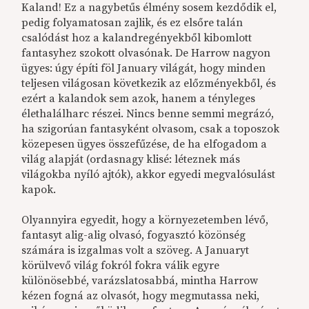
Kaland! Ez a nagybetűs élmény sosem kezdődik el,
pedig folyamatosan zajlik, és ez elsőre talán
csalódást hoz a kalandregényekből kibomlott
fantasyhez szokott olvasónak. De Harrow nagyon
ügyes: úgy építi föl January világát, hogy minden
teljesen világosan következik az előzményekből, és
ezért a kalandok sem azok, hanem a tényleges
élethalálharc részei. Nincs benne semmi megrázó,
ha szigorúan fantasyként olvasom, csak a toposzok
közepesen ügyes összefűzése, de ha elfogadom a
világ alapját (ordasnagy klisé: léteznek más
világokba nyíló ajtók), akkor egyedi megvalósulást
kapok.
Olyannyira egyedit, hogy a környezetemben lévő,
fantasyt alig-alig olvasó, fogyasztó közönség
számára is izgalmas volt a szöveg. A Januaryt
körülvevő világ fokról fokra válik egyre
különösebbé, varázslatosabbá, mintha Harrow
kézen fogná az olvasót, hogy megmutassa neki,