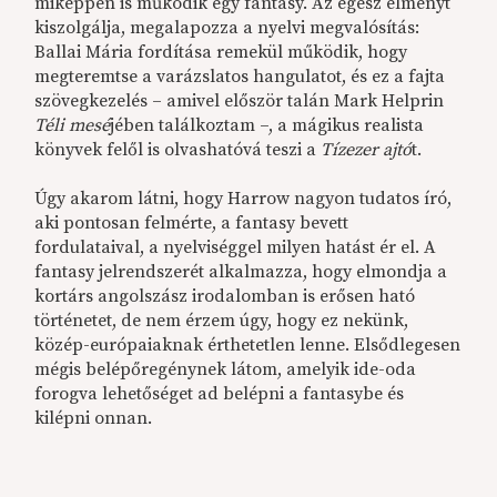
miképpen is működik egy fantasy. Az egész élményt
kiszolgálja, megalapozza a nyelvi megvalósítás:
Ballai Mária fordítása remekül működik, hogy
megteremtse a varázslatos hangulatot, és ez a fajta
szövegkezelés – amivel először talán Mark Helprin
Téli mesé
jében találkoztam –, a mágikus realista
könyvek felől is olvashatóvá teszi a
Tízezer ajtó
t.
Úgy akarom látni, hogy Harrow nagyon tudatos író,
aki pontosan felmérte, a fantasy bevett
fordulataival, a nyelviséggel milyen hatást ér el. A
fantasy jelrendszerét alkalmazza, hogy elmondja a
kortárs angolszász irodalomban is erősen ható
történetet, de nem érzem úgy, hogy ez nekünk,
közép-európaiaknak érthetetlen lenne. Elsődlegesen
mégis belépőregénynek látom, amelyik ide-oda
forogva lehetőséget ad belépni a fantasybe és
kilépni onnan.