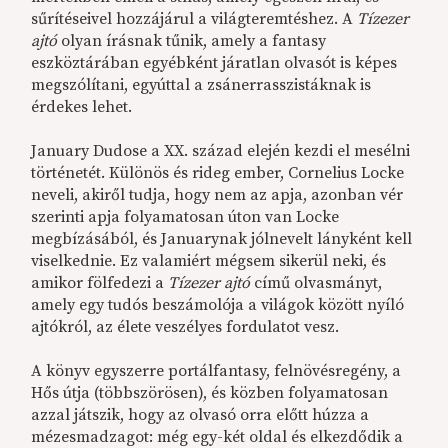
sűrítéseivel hozzájárul a világteremtéshez. A
Tízezer
ajtó
olyan írásnak tűnik, amely a fantasy
eszköztárában egyébként járatlan olvasót is képes
megszólítani, egyúttal a zsánerrasszistáknak is
érdekes lehet.
January Dudose a XX. század elején kezdi el mesélni
történetét. Különös és rideg ember, Cornelius Locke
neveli, akiről tudja, hogy nem az apja, azonban vér
szerinti apja folyamatosan úton van Locke
megbízásából, és Januarynak jólnevelt lányként kell
viselkednie. Ez valamiért mégsem sikerül neki, és
amikor fölfedezi a
Tízezer ajtó
című olvasmányt,
amely egy tudós beszámolója a világok között nyíló
ajtókról, az élete veszélyes fordulatot vesz.
A könyv egyszerre portálfantasy, felnövésregény, a
Hős útja (többszörösen), és közben folyamatosan
azzal játszik, hogy az olvasó orra előtt húzza a
mézesmadzagot: még egy-két oldal és elkezdődik a