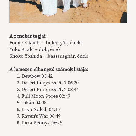
A zenekar tagjai:
Fumie Kikuchi – billentyűs, ének
Yuko Araki – dob, ének
Shoko Yoshida – basszusgitár, ének
A lemezen elhangzó számok listája:
Dewbow 05:42
Desert Empress Pt. 1 06:20
Desert Empress Pt. 2 03:44
Full Moon Spree 02:47
Tītián 04:38
Lava Naksh 06:40
Raven's War 06:49
Para Bennyà 06:25