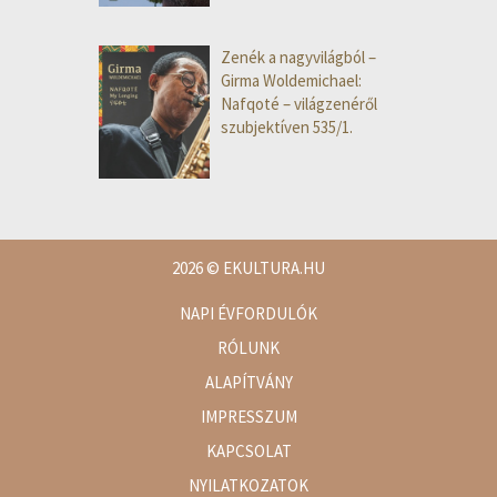
Zenék a nagyvilágból –
Girma Woldemichael:
Nafqoté – világzenéről
szubjektíven 535/1.
2026
© EKULTURA.HU
NAPI ÉVFORDULÓK
RÓLUNK
ALAPÍTVÁNY
IMPRESSZUM
KAPCSOLAT
NYILATKOZATOK