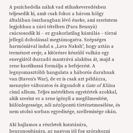
A pszichedelia náluk vad stíluskeveredésben
teljesedik ki, amit csak fokoz a három hölgy
általában összhangban lévő éneke, ami szerintem
legjobban a záró tételben (Para Bennyà)
csúcsosodik ki – ez gyakorlatilag kántálás – törzsi
jellegű dobolással megtámogatva. Szépséges
harmóniával indul a „Lava Naksh”, hogy aztán a
természet ereje, a kitörésre készülő vulkán egy
energiától duzzadó mantrává alakítsa át, majd a
zene kaotikussá formálja a befejezést. A
legnyomasztóbb hangulata a háborús darabnak
van (Raven's War), de ez is csak azt példázza,
mennyire változatos és átgondolt a
Gate of Klüna
című album. Teljes mértékben egyetértek azokkal,
akik szerint ez a zene igényli a megfilmesítést,
különlegessége, női nézőpontú történetmesélése, és
nem utolsó sorban egyedisége, szellemisége okán.
Aki hajlamos a részletek kutatására,
beazonosítására, az nagyon jól fog szórakozni