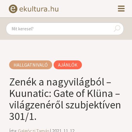
HALLGATNIVALÓ
AJÁNLÓK
Zenék a nagyvilágból –
Kuunatic: Gate of Klüna –
világzenéről szubjektíven
301/1.
Írta:
Galgóczi Tamás
| 2021. 11. 12.