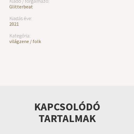
Kiadó / forgalmazó:
Glitterbeat
Kiadás éve:
2021
Kategória:
világzene / folk
KAPCSOLÓDÓ
TARTALMAK