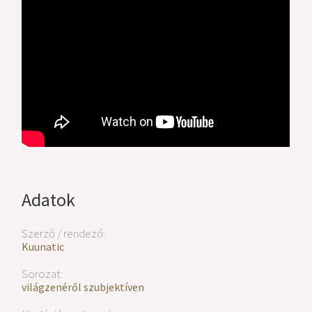
Adatok
Szerző / rendező:
Kuunatic
Sorozat:
világzenéről szubjektíven