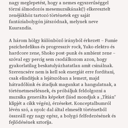
nagy meglepetést, hogy a nemes egyszerűséggel
törzsi álmodozós mesemuzsikának(!) elkeresztelt
zenéjükhöz tartozó történetek egy saját
fantáziabolygón játszódnak, melynek neve
Kuurandia.
A három hölgy különböző irányból érkezett – Fumie
pszichedelikus és progresszív rock, Yuko elektro és
hardcore zene, Shoko post-punk és ambient zene –
szóval egy percig sem csodálkozom azon, hogy
gyakorlatilag beskatulyázhatatlan amit csinálnak.
Szerencsére nem is kell sok energiát erre fordítani,
csak elindítjuk a lejátszóban a lemezt, majd
hátradőlünk és átadjuk magunkat a hangulatnak, a
történetmesélésnek, és próbáljuk feldolgozni a
muzsika generálta képeket (lásd mondjuk a „Tītián”
klipjét a cikk végén), érzéseket. Konceptalbumról
lévén szó, a nyolc dal által elmesélt történetből
összeáll egy nagy egész, a bolygó felfedezésének és
fejlődésének sztorija.