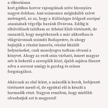
a viktoriánus
kori gótikus horror rajongóinak szíve bizonyára
nagyot dobban. Ami számomra méginkább szívet
melengető, az az, hogy a
Különleges hölgyek európai
utazásá
nak végcélja hazánk fővárosa. Eddig is
elbűvölőnek találtam az Athéné Klub történetét, de
onnantól, hogy megérkeznek a már akkoriban is
világvárosnak számító Budapestre, és ahogy
bejárják a részint ismerős, részint kitalált
helyszíneket, csak mosolyogva tudtam olvasni a
könyvet. Ahogy az ezek után várható, ismert magyar
név is bekerül a szereplők közé, újabb sajátos fűszert
adva a sorozat amúgy is gazdag és színes
forgatagához.
Akárcsak az első kötet, a második is kerek, befejezett
történetet mesél el, de egyúttal elő is készíti a
harmadik részt. Nagyon remélem, hogy mielőbb
olvashatjuk azt is magyarul!