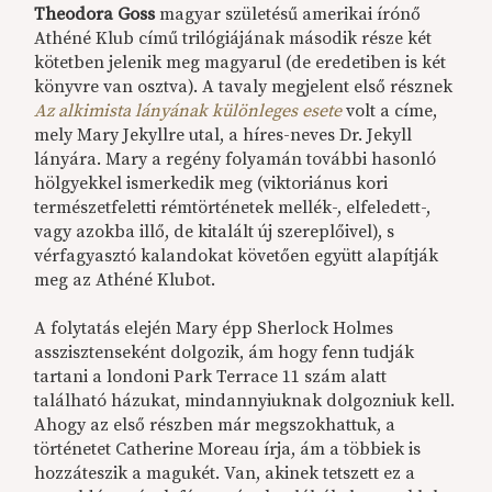
Theodora Goss
magyar születésű amerikai írónő
Athéné Klub című trilógiájának második része két
kötetben jelenik meg magyarul (de eredetiben is két
könyvre van osztva). A tavaly megjelent első résznek
Az alkimista lányának különleges esete
volt a címe,
mely Mary Jekyllre utal, a híres-neves Dr. Jekyll
lányára. Mary a regény folyamán további hasonló
hölgyekkel ismerkedik meg (viktoriánus kori
természetfeletti rémtörténetek mellék-, elfeledett-,
vagy azokba illő, de kitalált új szereplőivel), s
vérfagyasztó kalandokat követően együtt alapítják
meg az Athéné Klubot.
A folytatás elején Mary épp Sherlock Holmes
asszisztenseként dolgozik, ám hogy fenn tudják
tartani a londoni Park Terrace 11 szám alatt
található házukat, mindannyiuknak dolgozniuk kell.
Ahogy az első részben már megszokhattuk, a
történetet Catherine Moreau írja, ám a többiek is
hozzáteszik a magukét. Van, akinek tetszett ez a