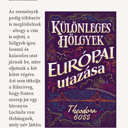
Az események
pedig többször
is meglódulnak
– ahogy a cím
is sejteti, a
hölgyek igen
hosszú és
kalandos utat
járnak be, mire
eljutunk a két
kötet végére.
Azt sem titkolja
a fülszöveg,
hogy fontos
szerep jut egy
bizonyos
Lucinda van
Helsingnek,
mely név láttán