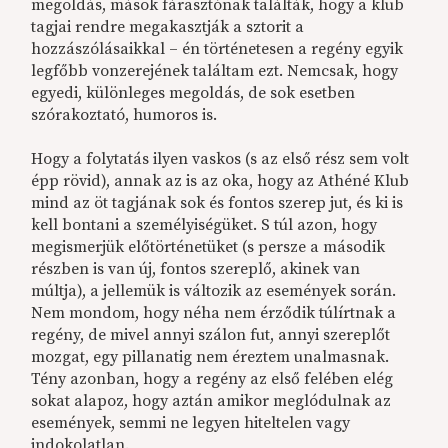
megoldás, mások fárasztónak találták, hogy a klub
tagjai rendre megakasztják a sztorit a
hozzászólásaikkal – én történetesen a regény egyik
legfőbb vonzerejének találtam ezt. Nemcsak, hogy
egyedi, különleges megoldás, de sok esetben
szórakoztató, humoros is.
Hogy a folytatás ilyen vaskos (s az első rész sem volt
épp rövid), annak az is az oka, hogy az Athéné Klub
mind az öt tagjának sok és fontos szerep jut, és ki is
kell bontani a személyiségüket. S túl azon, hogy
megismerjük előtörténetüket (s persze a második
részben is van új, fontos szereplő, akinek van
múltja), a jellemük is változik az események során.
Nem mondom, hogy néha nem érződik túlírtnak a
regény, de mivel annyi szálon fut, annyi szereplőt
mozgat, egy pillanatig nem éreztem unalmasnak.
Tény azonban, hogy a regény az első felében elég
sokat alapoz, hogy aztán amikor meglódulnak az
események, semmi ne legyen hiteltelen vagy
indokolatlan.