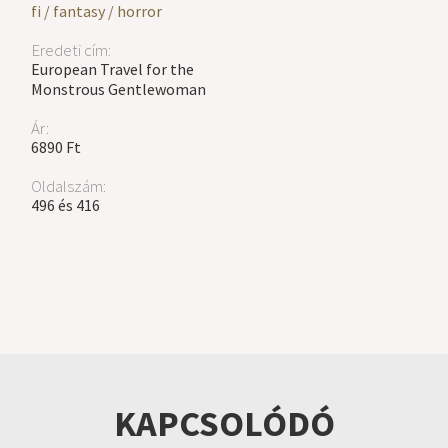
fi / fantasy / horror
Eredeti cím:
European Travel for the
Monstrous Gentlewoman
Ár:
6890 Ft
Oldalszám:
496 és 416
KAPCSOLÓDÓ