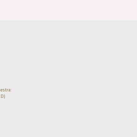
estra:
CD)