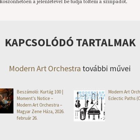
öszönhetően a jelenlétével be tudja tölteni a színpadot.
KAPCSOLÓDÓ TARTALMAK
Modern Art Orchestra
további művei
Beszámoló: Kurtág 100 |
Modern Art Orch
Moment's Notice –
Eclectic Paths (
Modern Art Orchestra –
Magyar Zene Háza, 2026.
február 26.