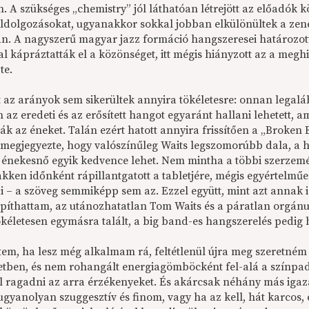
. A szükséges „chemistry” jól láthatóan létrejött az előadók k
eldolgozásokat, ugyanakkor sokkal jobban elkülönültek a zene
n. A nagyszerű magyar jazz formáció hangszeresei határozott
l kápráztatták el a közönséget, itt mégis hiányzott az a megh
te.
t az arányok sem sikerültek annyira tökéletesre: onnan legalá
n az eredeti és az erősített hangot egyaránt hallani lehetett,
k az éneket. Talán ezért hatott annyira frissítően a „Broken 
megjegyezte, hogy valószínűleg Waits legszomorúbb dala, a ha
 énekesnő egyik kedvence lehet. Nem mintha a többi szerzemény
akken időnként rápillantgatott a tabletjére, mégis egyértelm
jai – a szöveg semmiképp sem az. Ezzel együtt, mint azt annak
píthattam, az utánozhatatlan Tom Waits és a páratlan orgá
ökéletesen egymásra talált, a big band-es hangszerelés pedig
tem, ha lesz még alkalmam rá, feltétlenül újra meg szeretném
etben, és nem rohangált energiagömböcként fel-alá a színpado
 ragadni az arra érzékenyeket. És akárcsak néhány más igaz
ugyanolyan szuggesztív és finom, vagy ha az kell, hát karcos,