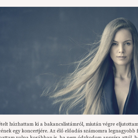
ételt húzhattam ki a bakancslistámról, miután végre eljutotta
ének egy koncertjére. Az élő előadás számomra legnagyobb fe
attam volna korábban is, ha nem ódzkodom annyira attól, h