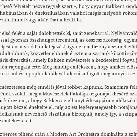
lérhető felvételt nézve tegyek szert –, hogy ugyan Bakkent re
 habitusában és énekstílusában valahol mégis mélyebb rokons
Franklinnel vagy akár Diana Krall-lal.
első felét a saját dalok tették ki, saját zenekarral. Nyilvánv
ssal gyorsan összhangot teremteni, az összeszokottság, egym
teljesíteni a valódi önkifejezést, így nekem bizony a szünet el
adultabbnak, közvetlenebbnek éreztem a számok közötti szöveg
iláris diverzitás, amely Bakken művészetét a kezdetektől fogva 
intén rajongani érte. Még mindig emlékszem, hogy amikor elős
n a soul és a popballadák váltakozása fogott meg annyira a
rmészetesen még ennél is jóval többet kaptunk. Számomra fél
 ének szólalt meg a Művészetek Palotája orgonáját dicsérő sz
nak éreztem, ahogy Bakken az elhunyt édesapjára emlékező dal
dugott kézzel énekelte el, míg az est legfergetegesebb nótájá
delikusnak nevezhető elszállása bizonyult, amely így, a szín
 emlékeztetett.
szperces pihenő után a Modern Art Orchestra dominálta a sz