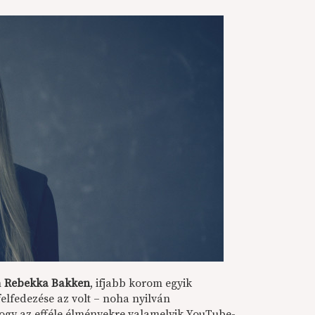
m
Rebekka Bakken
, ifjabb korom egyik
lfedezése az volt – noha nyilván
ogy az efféle élményekre valamelyik YouTube-