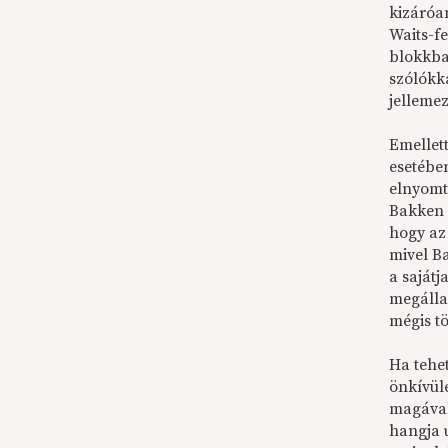
kizáróan
Waits-f
blokkba
szólókka
jellemez
Emellet
esetébe
elnyomtá
Bakken 
hogy az
mivel B
a saját
megálla
mégis t
Ha tehe
önkívül
magával
hangja 