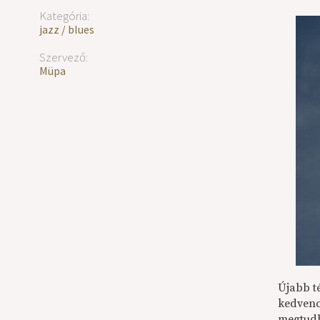
Kategória:
jazz / blues
Szervező:
Müpa
Újabb t
kedvenc
megtudh