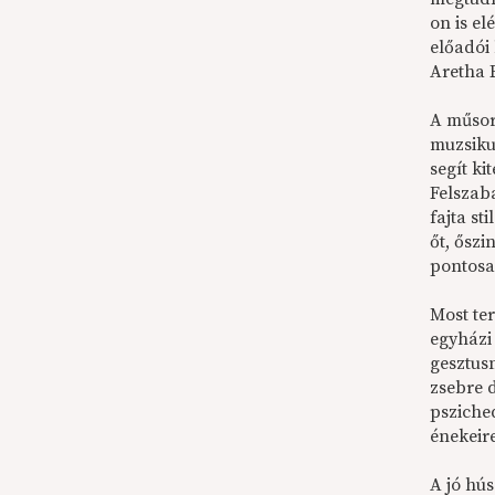
on is e
előadói
Aretha 
A műsor 
muzsiku
segít ki
Felszab
fajta st
őt, ősz
pontosa
Most te
egyházi
gesztus
zsebre 
psziche
énekeire
A jó hú