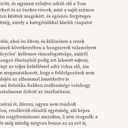
özött, és egymást erősítve adták elő a Tom
kari és az énekes részek, mint a saját számos
an kitettek magukért, és egészen fergeteges
ittség, amely a kategóriákkal kisebb csapatot
bbis, ahol én ültem, és különösen a rezek
 aminek következtében a hangszerek valamelyest
Bicycles” kellemes visszafogottsága, amiről
ngzó élményből pedig azt lehetett sejteni,
t ne teljes beleéléssel adta volna elő, ám
űen megmutatkozott, hogy a feldolgozások nem
 idején az albummal ismerkedve is
numú Rebekka Bakken szellemisége valahogy
 hatalmasat dobott az összhatáson.
 nézni őt. Hiszen, ugyan nem tombolt
n, rendkívüli előadói egyéniség, aki képes
án nagyformátumú muzsikus, ő sem öregszik: a
 és még mindig megvan benne az az erő is,