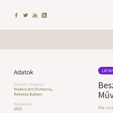
Adatok
LÁTNI
Bes
Szerző / rendező:
Modern Art Orchestra
,
Műv
Rebekka Bakken
Kiadás éve:
Írta:
Gal
2021