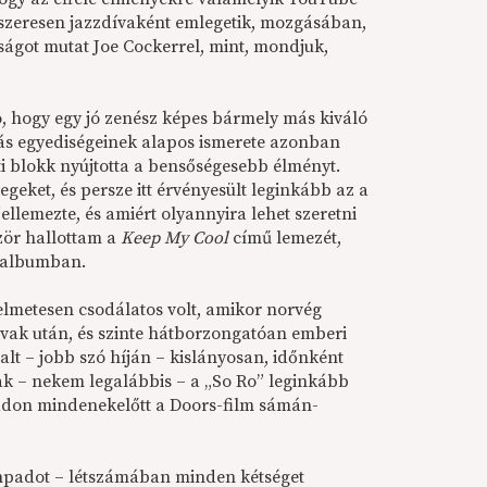
ndszeresen jazzdívaként emlegetik, mozgásában,
ágot mutat Joe Cockerrel, mint, mondjuk,
aló, hogy egy jó zenész képes bármely más kiváló
ás egyediségeinek alapos ismerete azonban
őtti blokk nyújtotta a bensőségesebb élményt.
eket, és persze itt érvényesült leginkább az a
jellemezte, és amiért olyannyira lehet szeretni
zör hallottam a
Keep My Cool
című lemezét,
z albumban.
elmetesen csodálatos volt, amikor norvég
avak után, és szinte hátborzongatóan emberi
t – jobb szó híján – kislányosan, időnként
nak – nekem legalábbis – a „So Ro” leginkább
padon mindenekelőtt a Doors-film sámán-
ínpadot – létszámában minden kétséget