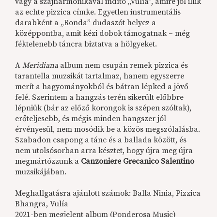
vagy a szájharmonikával indító „Vulía”, amire jól illik
az echte pizzica címke. Egyetlen instrumentális
darabként a „Ronda” dudaszót helyez a
középpontba, amit kézi dobok támogatnak – még
féktelenebb táncra biztatva a hölgyeket.
A
Meridiana
album nem csupán remek pizzica és
tarantella muzsikát tartalmaz, hanem egyszerre
merít a hagyományokból és bátran lépked a jövő
felé. Szerintem a hangzás terén sikerült előbbre
lépniük (bár az előző korongok is szépen szóltak),
erőteljesebb, és mégis minden hangszer jól
érvényesül, nem mosódik be a közös megszólalásba.
Szabadon csapong a tánc és a ballada között, és
nem utolsósorban arra késztet, hogy újra meg újra
megmártózzunk a
Canzoniere Grecanico Salentino
muzsikájában.
Meghallgatásra ajánlott számok: Balla Ninia, Pizzica
Bhangra, Vulía
2021-ben megjelent album (Ponderosa Music)