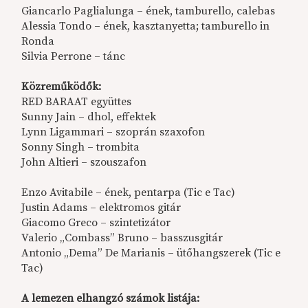
Giancarlo Paglialunga – ének, tamburello, calebas
Alessia Tondo –­ ének, kasztanyetta; tamburello in
Ronda
Silvia Perrone – tánc
Közreműködők:
RED BARAAT együttes
Sunny Jain ­– dhol, effektek
Lynn Ligammari – szoprán szaxofon
Sonny Singh – trombita
John Altieri – szouszafon
Enzo Avitabile – ének, pentarpa (Tic e Tac)
Justin Adams – elektromos gitár
Giacomo Greco – szintetizátor
Valerio „Combass” Bruno – basszusgitár
Antonio „Dema” De Marianis – ütőhangszerek (Tic e
Tac)
A lemezen elhangzó számok listája: