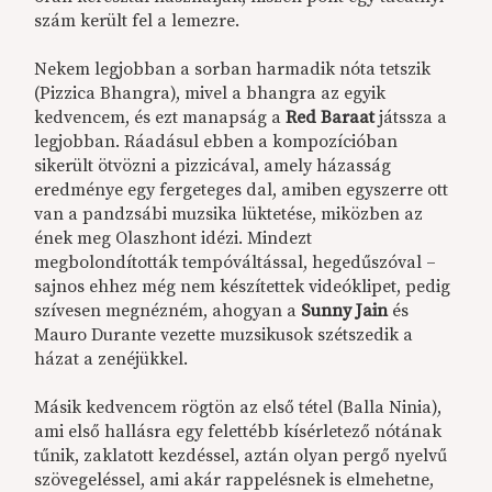
szám került fel a lemezre.
Nekem legjobban a sorban harmadik nóta tetszik
(Pizzica Bhangra), mivel a bhangra az egyik
kedvencem, és ezt manapság a
Red Baraat
játssza a
legjobban. Ráadásul ebben a kompozícióban
sikerült ötvözni a pizzicával, amely házasság
eredménye egy fergeteges dal, amiben egyszerre ott
van a pandzsábi muzsika lüktetése, miközben az
ének meg Olaszhont idézi. Mindezt
megbolondították tempóváltással, hegedűszóval –
sajnos ehhez még nem készítettek videóklipet, pedig
szívesen megnézném, ahogyan a
Sunny Jain
és
Mauro Durante vezette muzsikusok szétszedik a
házat a zenéjükkel.
Másik kedvencem rögtön az első tétel (Balla Ninia),
ami első hallásra egy felettébb kísérletező nótának
tűnik, zaklatott kezdéssel, aztán olyan pergő nyelvű
szövegeléssel, ami akár rappelésnek is elmehetne,