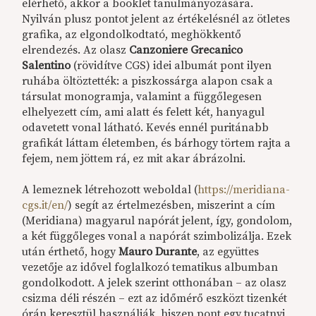
elérhető, akkor a booklet tanulmányozására.
Nyilván plusz pontot jelent az értékelésnél az ötletes
grafika, az elgondolkodtató, meghökkentő
elrendezés. Az olasz
Canzoniere Grecanico
Salentino
(rövidítve CGS) idei albumát pont ilyen
ruhába öltöztették: a piszkossárga alapon csak a
társulat monogramja, valamint a függőlegesen
elhelyezett cím, ami alatt és felett két, hanyagul
odavetett vonal látható. Kevés ennél puritánabb
grafikát láttam életemben, és bárhogy törtem rajta a
fejem, nem jöttem rá, ez mit akar ábrázolni.
A lemeznek létrehozott weboldal (
https://meridiana-
cgs.it/en/
) segít az értelmezésben, miszerint a cím
(Meridiana) magyarul napórát jelent, így, gondolom,
a két függőleges vonal a napórát szimbolizálja. Ezek
után érthető, hogy
Mauro Durante
, az együttes
vezetője az idővel foglalkozó tematikus albumban
gondolkodott. A jelek szerint otthonában – az olasz
csizma déli részén – ezt az időmérő eszközt tizenkét
órán keresztül használják, hiszen pont egy tucatnyi