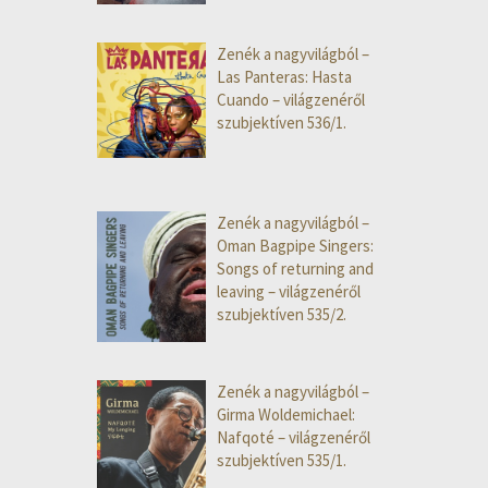
Zenék a nagyvilágból –
Las Panteras: Hasta
Cuando – világzenéről
szubjektíven 536/1.
Zenék a nagyvilágból –
Oman Bagpipe Singers:
Songs of returning and
leaving – világzenéről
szubjektíven 535/2.
Zenék a nagyvilágból –
Girma Woldemichael:
Nafqoté – világzenéről
szubjektíven 535/1.