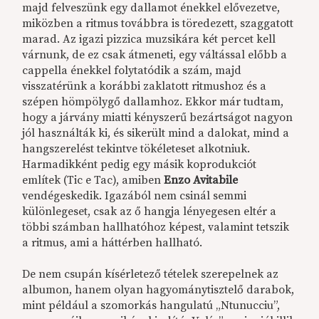
majd felveszünk egy dallamot énekkel elővezetve,
miközben a ritmus továbbra is töredezett, szaggatott
marad. Az igazi pizzica muzsikára két percet kell
várnunk, de ez csak átmeneti, egy váltással előbb a
cappella énekkel folytatódik a szám, majd
visszatérünk a korábbi zaklatott ritmushoz és a
szépen hömpölygő dallamhoz. Ekkor már tudtam,
hogy a járvány miatti kényszerű bezártságot nagyon
jól használták ki, és sikerült mind a dalokat, mind a
hangszerelést tekintve tökéleteset alkotniuk.
Harmadikként pedig egy másik koprodukciót
említek (Tic e Tac), amiben
Enzo Avitabile
vendégeskedik. Igazából nem csinál semmi
különlegeset, csak az ő hangja lényegesen eltér a
többi számban hallhatóhoz képest, valamint tetszik
a ritmus, ami a háttérben hallható.
De nem csupán kísérletező tételek szerepelnek az
albumon, hanem olyan hagyománytisztelő darabok,
mint például a szomorkás hangulatú „Ntunucciu”,