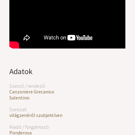
Adatok
Szerző / rendező:
Canzoniere Grecanico
Salentino
Sorozat:
világzenéről szubjektíven
Kiadó / forgalmazó:
Ponderosa