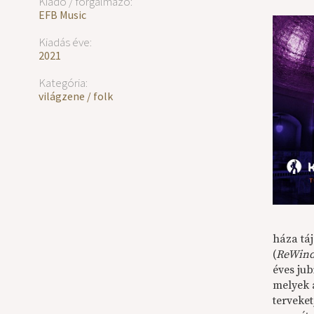
Kiadó / forgalmazó:
EFB Music
Kiadás éve:
2021
Kategória:
világzene / folk
háza tá
(
ReWin
éves ju
melyek 
terveket