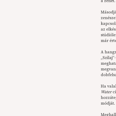
a zenét.
Másodjár
zenésze
kapcsol
az elké
stúdiól
már ért
A hangz
„Szilaj”
meghatá
megvan 
dobfels
Ha vala
Water
cí
hozzáte
módját.
Meghall