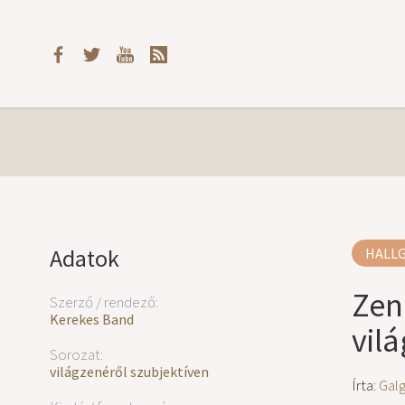
Adatok
HALL
Zen
Szerző / rendező:
Kerekes Band
vil
Sorozat:
világzenéről szubjektíven
Írta:
Gal