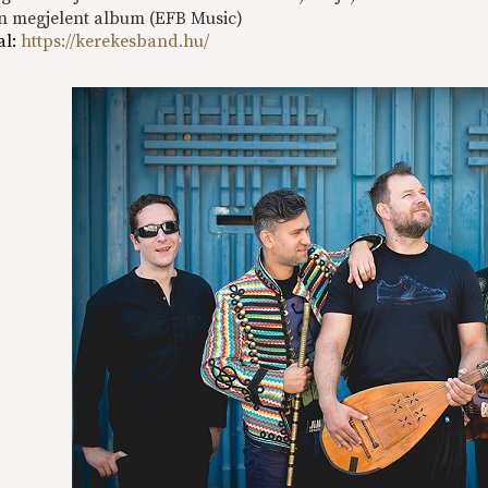
n megjelent album (EFB Music)
l:
https://kerekesband.hu/