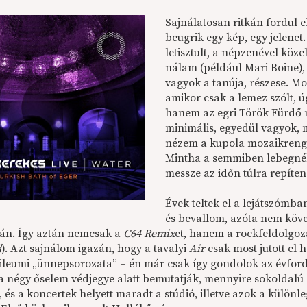
Sajnálatosan ritkán fordul 
beugrik egy kép, egy jelenet.
letisztult, a népzenével köz
nálam (például Mari Boine), 
vagyok a tanúja, részese. M
amikor csak a lemez szólt, ú
hanem az egri Török Fürdő 
minimális, egyedül vagyok, 
nézem a kupola mozaikrenget
Mintha a semmiben lebegnék
messze az időn túlra repíte
Évek teltek el a lejátszómb
és bevallom, azóta nem köve
ján. Így aztán nemcsak a
C64 Remix
et, hanem a rockfeldolgo
d
). Azt sajnálom igazán, hogy a tavalyi
Air
csak most jutott el 
bileumi „ünnepsorozata” – én már csak így gondolok az évfo
a négy őselem védjegye alatt bemutatják, mennyire sokoldalú a
, és a koncertek helyett maradt a stúdió, illetve azok a különle