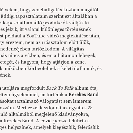
elő velem, hogy zenehallgatás közben magától
 Eddigi tapasztalataim szerint ezt általában a
eli kapcsolatban álló produkciók váltják ki
és jelzik, itt valami különleges történésnek
ost például a YouTube-videó megtekintése után,
gy éreztem, nem az íróasztalom előtt ülök,
medencéjében tartózkodom. A világítás
más nincs a vízben, és én a hátamon lebegek,
egét, és hagyom, hogy átjárjon a zene.
, miközben körbeölelnek a keleti dallamok, és
nének.
an utoljára megfordult
Back To Følk
album óta,
ttem figyelemmel, mi történik a
Kerekes Band
zásokat tartalmazó válogatást sem ismerem
hozzám. Mert ezzel kezdődött az együttes 25
rduló alkalmából megjelenő kiadványokra,
 Kerekes Band. A covid persze felülírta a
ges helyszínek, amelyek kiegészítik, felerősítik