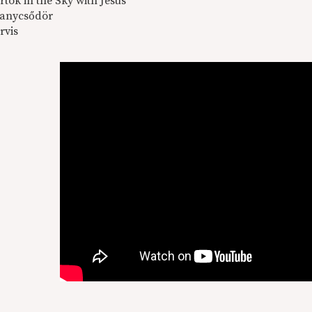
rtók in the Sky with Jesus
anycsődör
rvis