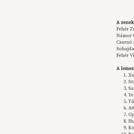
A zeneka
Fehér Z
Námor 
Csarnó 
Sohajda
Fehér V
A lemez
Xa
Sz
Sa
Ye
Tű
At
Gy
Hu
Ko