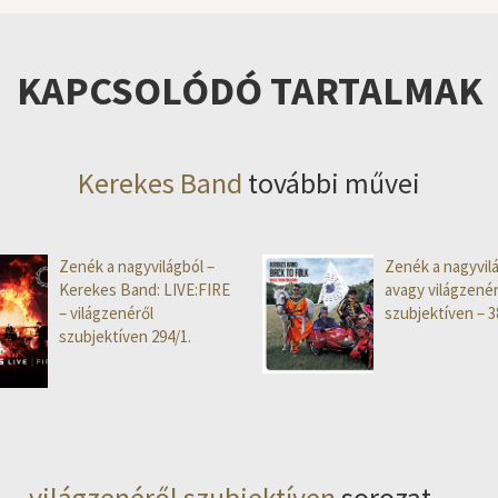
KAPCSOLÓDÓ TARTALMAK
Kerekes Band
további művei
Zenék a nagyvilágból –
Zenék a nagyvilá
Kerekes Band: LIVE:FIRE
avagy világzenér
– világzenéről
szubjektíven – 3
szubjektíven 294/1.
világzenéről szubjektíven
sorozat