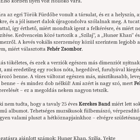
 Első körben ilyen volt Hollókő vára.
a az egri Török Fürdőbe vonult a társulat, és ez a helyszín, 
kre, és a jól ismert dalok újragondolva szólalnak meg. A tuca
attal, így érthető, miért mondtak igent a felkérésre, és miér
szítése. Kedvenceim közé tartozik a „Szilaj”, a „Hunør Khan”
emezről. A kevés vokális szerzemény közül szerintem legjobb a
em, miért választotta
Fehér Zsombor
.
ás tökéletes, és ezek a verziók egészen más dimenziót nyitnak
-t, ami eredetileg egy rockos nóta, hegedűvel, furulyával kiegé
rozó benne. A vizes változat egészen más, misztikusabb, lev
benne – és mindez dob nélkül! Ami azért is nagy szó, mert
Fe
zerelését – ez a megoldás nekem nagyon tetszik.
ki nem tudta, hogy a tavaly 25 éves
Kerekes Band
miért lett s
mű albumot. Tehetséges muzsikusok fülbemászó, vérpezsdítő 
gyen valami pluszt a hétköznapjainkhoz – elvégre születésna
gatásra ajánlott számok: Hunør Khan, Szilja, Yekte