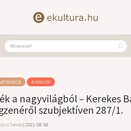
GATNIVALÓ
AJÁNLÓK
ék a nagyvilágból – Kerekes B
ágzenéről szubjektíven 287/1.
góczi Tamás
| 2021. 08. 08.