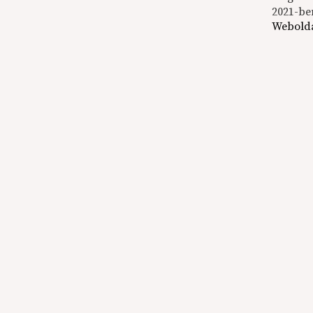
2021-be
Webolda