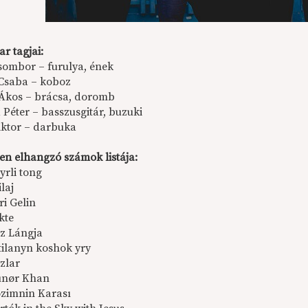
r tagjai:
sombor – furulya, ének
Csaba – koboz
Ákos – brácsa, doromb
 Péter – basszusgitár, buzuki
iktor – darbuka
en elhangzó számok listája:
yrli tong
ilaj
ri Gelin
kte
z Lángja
tilanyn koshok yry
zlar
nør Khan
zimnin Karası