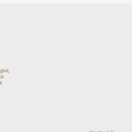
gból,
ől
8.