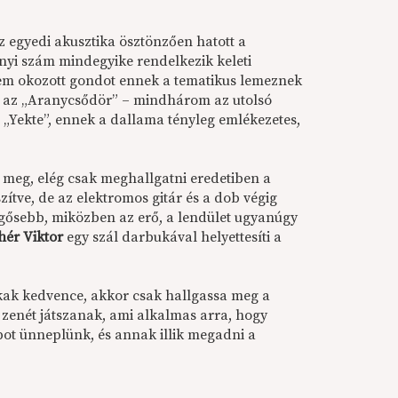
az egyedi akusztika ösztönzően hatott a
tnyi szám mindegyike rendelkezik keleti
t nem okozott gondot ennek a tematikus lemeznek
 és az „Aranycsődör” – mindhárom az utolsó
 „Yekte”, ennek a dallama tényleg emlékezetes,
 meg, elég csak meghallgatni eredetiben a
szítve, de az elektromos gitár és a dob végig
egősebb, miközben az erő, a lendület ugyanúgy
hér Viktor
egy szál darbukával helyettesíti a
okak kedvence, akkor csak hallgassa meg a
zenét játszanak, ami alkalmas arra, hogy
pot ünneplünk, és annak illik megadni a