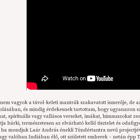
em vagyok a távol-keleti mantrák szakavatott ismerője, de a
olásában, és mindig érdekesnek tartottam, hogy ugyanazon sz
at, spirituális vagy vallásos verseket, imákat, himnuszokat 
ja bárki, természetesen az elvárható kellő tisztelet és odafig
 ha mondjuk Laár András énekli Tündértantra nevű projectjév
vagy valóban Indiában élő, ott született emberek – netán épp 