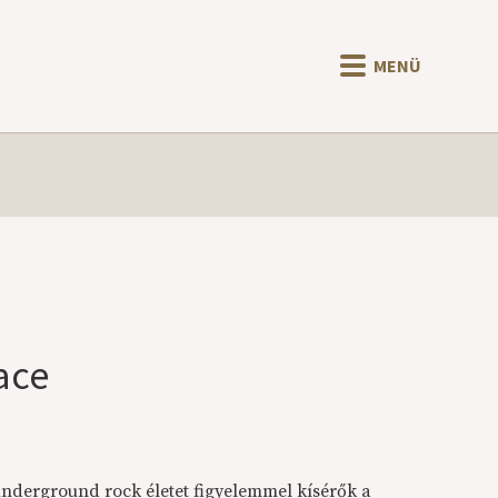
MENÜ
ace
nderground rock életet figyelemmel kísérők a