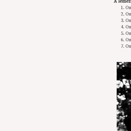
A lemez
O
Om
Om
O
Om
Om
Om