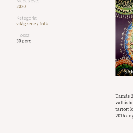
Kiadás éve:
2020
Kategória:
világzene / folk
Hossz:
30 perc
Tamás 2
vallásbö
tartott
2016 au