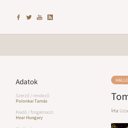
Adatok
HALL
Tom
Szerző / rendező:
Polonkai Tamás
Írta:
Uzs
Kiadó / forgalmazó:
Hear Hungary