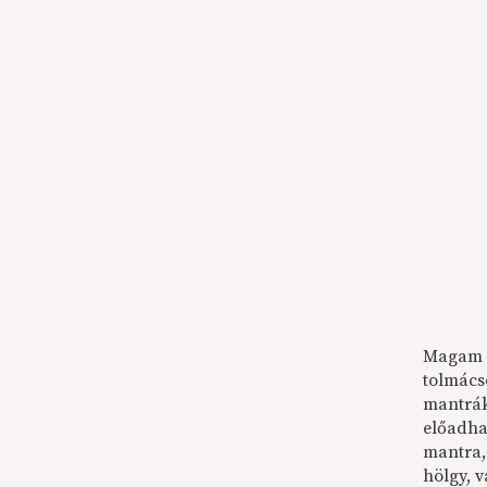
Magam n
tolmács
mantrák
előadhat
mantra,
hölgy, 