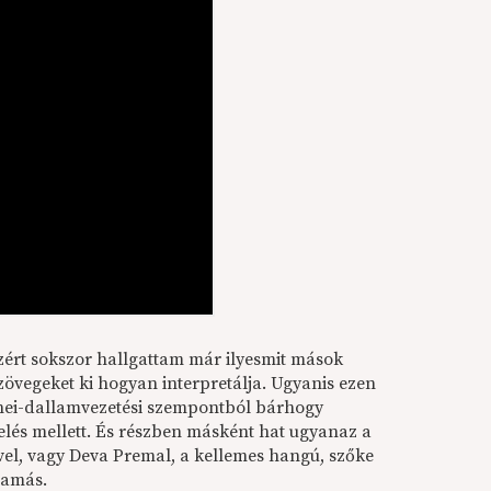
zért sokszor hallgattam már ilyesmit mások
övegeket ki hogyan interpretálja. Ugyanis ezen
zenei-dallamvezetési szempontból bárhogy
yelés mellett. És részben másként hat ugyanaz a
el, vagy Deva Premal, a kellemes hangú, szőke
Tamás.