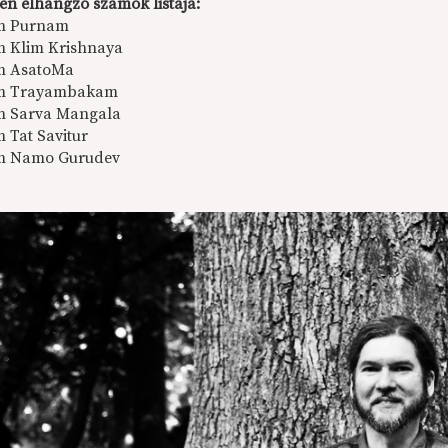
en elhangzó számok listája:
m Purnam
 Klim Krishnaya
 AsatoMa
m Trayambakam
 Sarva Mangala
 Tat Savitur
 Namo Gurudev