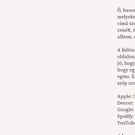
Ő, haso
melyeke
című sz
zenélt, 
album, 
A külön
oldalon,
Jó, hogy
hogy egy
egész. É
szép zen
Apple:
Deezer:
Google
Spotify
YouTub