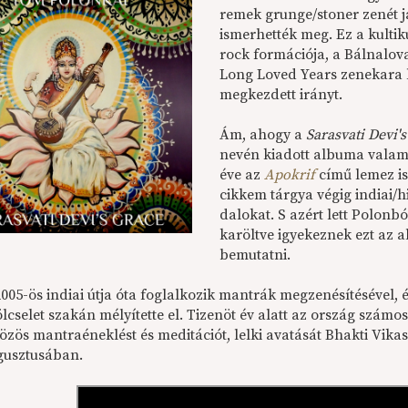
remek grunge/stoner zenét j
ismerhették meg. Ez a kulti
rock formációja, a Bálnalova
Long Loved Years zenekara lé
megkezdett irányt.
Ám, ahogy a
Sarasvati Devi'
nevén kiadott albuma valami
éve az
Apokrif
című lemez is
cikkem tárgya végig indiai
dalokat. S azért lett Polon
karöltve igyekeznek ezt az 
bemutatni.
005-ös indiai útja óta foglalkozik mantrák megzenésítésével, 
lcselet szakán mélyítette el. Tizenöt év alatt az ország számo
 közös mantraéneklést és meditációt, lelki avatását Bhakti 
gusztusában.