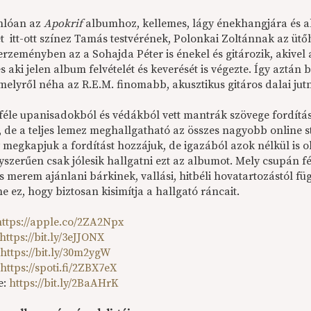
nlóan az
Apokrif
albumhoz, kellemes, lágy énekhangjára és akus
t itt-ott színez Tamás testvérének, Polonkai Zoltánnak az ütő
erzeményben az a Sohajda Péter is énekel és gitározik, akivel
és aki jelen album felvételét és keverését is végezte. Így aztán
melyről néha az R.E.M. finomabb, akusztikus gitáros dalai ju
féle upanisadokból és védákból vett mantrák szövege fordítás
 de a teljes lemez meghallgatható az összes nagyobb online str
 megkapjuk a fordítást hozzájuk, de igazából azok nélkül is o
szerűen csak jólesik hallgatni ezt az albumot. Mely csupán fél
s merem ajánlani bárkinek, vallási, hitbéli hovatartozástól fü
e ez, hogy biztosan kisimítja a hallgató ráncait.
https://apple.co/2ZA2Npx
https://bit.ly/3eJJONX
:
https://bit.ly/30m2ygW
:
https://spoti.fi/2ZBX7eX
e:
https://bit.ly/2BaAHrK