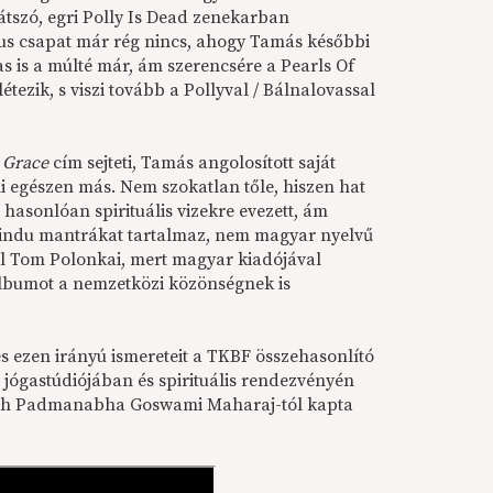
átszó, egri Polly Is Dead zenekarban
kus csapat már rég nincs, ahogy Tamás későbbi
s is a múlté már, ám szerencsére a Pearls Of
tezik, s viszi tovább a Pollyval / Bálnalovassal
s Grace
cím sejteti, Tamás angolosított saját
 egészen más. Nem szokatlan tőle, hiszen hat
 hasonlóan spirituális vizekre evezett, ám
/hindu mantrákat tartalmaz, nem magyar nyelvű
ból Tom Polonkai, mert magyar kiadójával
albumot a nemzetközi közönségnek is
és ezen irányú ismereteit a TKBF összehasonlító
s jógastúdiójában és spirituális rendezvényén
Vikash Padmanabha Goswami Maharaj-tól kapta