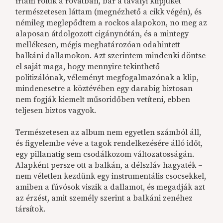
írtam róluk a rovatban, bár a tavalyi klipjüket
természetesen láttam (megnézhető a cikk végén), és
némileg meglepődtem a rockos alapokon, no meg az
alaposan átdolgozott cigánynótán, és a mintegy
mellékesen, mégis meghatározóan odahintett
balkáni dallamokon. Azt szerintem mindenki döntse
el saját maga, hogy mennyire tekinthető
politizálónak, véleményt megfogalmazónak a klip,
mindenesetre a köztévében egy darabig biztosan
nem fogják kiemelt műsoridőben vetíteni, ebben
teljesen biztos vagyok.
Természetesen az album nem egyetlen számból áll,
és figyelembe véve a tagok rendelkezésére álló időt,
egy pillanatig sem csodálkozom változatosságán.
Alapként persze ott a balkán, a délszláv hagyaték –
nem véletlen kezdünk egy instrumentális csocsekkel,
amiben a fúvósok viszik a dallamot, és megadják azt
az érzést, amit személy szerint a balkáni zenéhez
társítok.