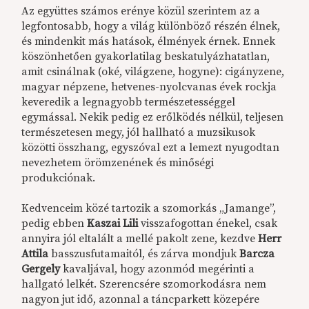
Az együttes számos erénye közül szerintem az a
legfontosabb, hogy a világ különböző részén élnek,
és mindenkit más hatások, élmények érnek. Ennek
köszönhetően gyakorlatilag beskatulyázhatatlan,
amit csinálnak (oké, világzene, hogyne): cigányzene,
magyar népzene, hetvenes-nyolcvanas évek rockja
keveredik a legnagyobb természetességgel
egymással. Nekik pedig ez erőlködés nélkül, teljesen
természetesen megy, jól hallható a muzsikusok
közötti összhang, egyszóval ezt a lemezt nyugodtan
nevezhetem örömzenének és minőségi
produkciónak.
Kedvenceim közé tartozik a szomorkás „Jamange”,
pedig ebben
Kaszai Lili
visszafogottan énekel, csak
annyira jól eltalált a mellé pakolt zene, kezdve
Herr
Attila
basszusfutamaitól, és zárva mondjuk
Barcza
Gergely
kavaljával, hogy azonmód megérinti a
hallgató lelkét. Szerencsére szomorkodásra nem
nagyon jut idő, azonnal a táncparkett közepére