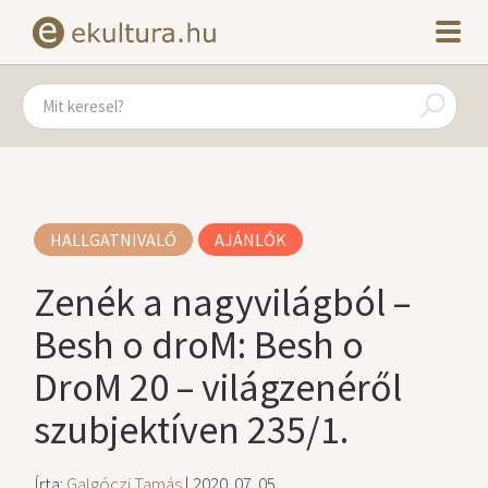
HALLGATNIVALÓ
AJÁNLÓK
Zenék a nagyvilágból –
Besh o droM: Besh o
DroM 20 – világzenéről
szubjektíven 235/1.
Írta:
Galgóczi Tamás
| 2020. 07. 05.