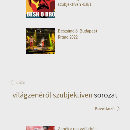
szubjektíven 419/1.
Beszámoló: Budapest
Ritmo 2022
Előző
világzenéről szubjektíven
sorozat
Következő
Zenék a nagyvilágból –