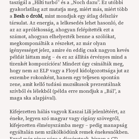
taszigál a „Hilti turbó” és a „Noch dazu”. Ez utóbbi
gyakorlatilag azt mutatja meg, miért más, miért több
a
Besh o droM
, mint mondjuk egy átlag délszláv
társulat. Az energia, a lelkesedés lehet hasonló, de
az az aprólékosság, ahogyan felépítették ezt a
számot, ahogyan elhelyezték benne a szólókat,
megkomponálták a részeket, az már olyan
igényességet jelez, amire én eddig csak nagyon kevés
példát láttam még – és ez az állítás érvényes mind a
tizenkét kompozícióra! Mindezt úgy csinálták meg,
hogy nem az ELP vagy a Floyd kidolgozottsága jut az
eszembe rokonként, hanem egy teljesen spontán
zene, amit kellő tudású muzsikusok prezentálnak
szívből és lélekből (példa erre mondjuk a „Bál”, a
maga ska alapjával).
Kifejezetten hálás vagyok Kaszai Lili jelenlétéért, az
éneke, legyen szó magyar vagy cigány szövegről,
kifejezetten élményszámba megy – pedig manapság
egyáltalán nem szűkölködünk remek énekesnőkben.