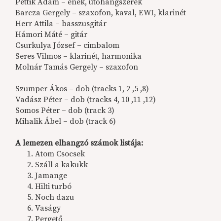
Pettik Ádám – ének, ütőhangszerek
Barcza Gergely – szaxofon, kaval, EWI, klarinét
Herr Attila – basszusgitár
Hámori Máté – gitár
Csurkulya József – cimbalom
Seres Vilmos ­– klarinét, harmonika
Molnár Tamás Gergely – szaxofon
Szumper Ákos – dob (tracks 1, 2 ,5 ,8)
Vadász Péter – dob (tracks 4, 10 ,11 ,12)
Somos Péter – dob (track 3)
Mihalik Ábel – dob (track 6)
A lemezen elhangzó számok listája:
Atom Csocsek
Száll a kakukk
Jamange
Hilti turbó
Noch dazu
Vaságy
Pergető