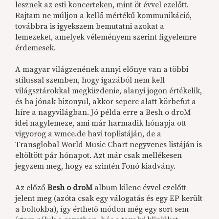
lesznek az esti koncerteken, mint öt évvel ezelőtt.
Rajtam ne múljon a kellő mértékű kommunikáció,
továbbra is igyekszem bemutatni azokat a
lemezeket, amelyek véleményem szerint figyelemre
érdemesek.
A magyar világzenének annyi előnye van a többi
stílussal szemben, hogy igazából nem kell
világsztárokkal megküzdenie, alanyi jogon értékelik,
és ha jónak bizonyul, akkor seperc alatt körbefut a
híre a nagyvilágban. Jó példa erre a Besh o droM
idei nagylemeze, ami már harmadik hónapja ott
vigyorog a wmce.de havi toplistáján, de a
Transglobal World Music Chart negyvenes listáján is
eltöltött pár hónapot. Azt már csak mellékesen
jegyzem meg, hogy ez szintén Fonó kiadvány.
Az előző
Besh o droM
album kilenc évvel ezelőtt
jelent meg (azóta csak egy válogatás és egy EP került
a boltokba), így érthető módon még egy sort sem