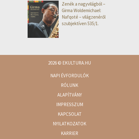
Zenék a nagyvilágból –
Girma Woldemichael:
Nafqoté – világzenéről
szubjektíven 535/1.
2026
© EKULTURA.HU
NAPI ÉVFORDULÓK
RÓLUNK
ALAPÍTVÁNY
IMPRESSZUM
KAPCSOLAT
NYILATKOZATOK
KARRIER