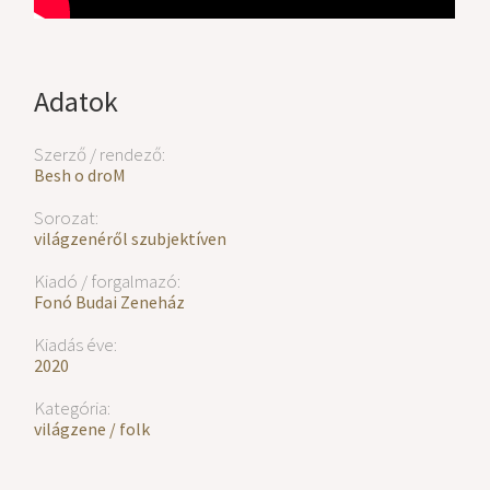
Adatok
Szerző / rendező:
Besh o droM
Sorozat:
világzenéről szubjektíven
Kiadó / forgalmazó:
Fonó Budai Zeneház
Kiadás éve:
2020
Kategória:
világzene / folk