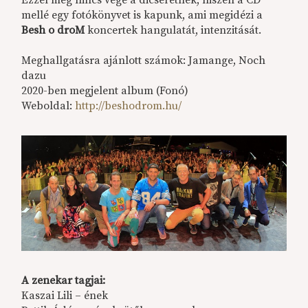
Ezzel még nincs vége a dicséretnek, hiszen a CD
mellé egy fotókönyvet is kapunk, ami megidézi a
Besh o droM
koncertek hangulatát, intenzitását.
Meghallgatásra ajánlott számok: Jamange, Noch
dazu
2020-ben megjelent album (Fonó)
Weboldal:
http://beshodrom.hu/
A zenekar tagjai:
Kaszai Lili – ének