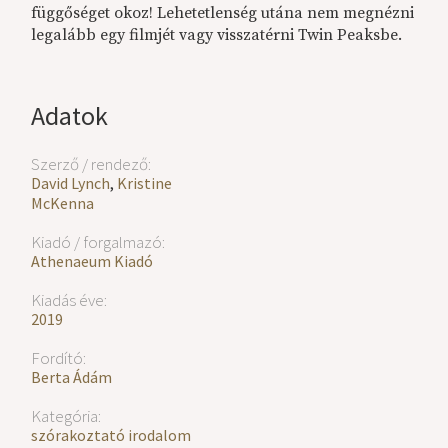
függőséget okoz! Lehetetlenség utána nem megnézni
legalább egy filmjét vagy visszatérni Twin Peaksbe.
Adatok
Szerző / rendező:
David Lynch
,
Kristine
McKenna
Kiadó / forgalmazó:
Athenaeum Kiadó
Kiadás éve:
2019
Fordító:
Berta Ádám
Kategória:
szórakoztató irodalom