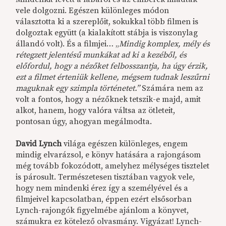
vele dolgozni. Egészen különleges módon
választotta ki a szereplőit, sokukkal több filmen is
dolgoztak együtt (a kialakított stábja is viszonylag
állandó volt). És a filmjei… „
Mindig komplex, mély és
rétegzett jelentésű munkákat ad ki a kezéből, és
előfordul, hogy a nézőket felbosszantja, ha úgy érzik,
ezt a filmet érteniük kellene, mégsem tudnak leszűrni
maguknak egy szimpla történetet.”
Számára nem az
volt a fontos, hogy a nézőknek tetszik-e majd, amit
alkot, hanem, hogy valóra váltsa az ötleteit,
pontosan úgy, ahogyan megálmodta.
David Lynch
világa egészen különleges, engem
mindig elvarázsol, e könyv hatására a rajongásom
még tovább fokozódott, amelyhez mélységes tisztelet
is párosult. Természetesen tisztában vagyok vele,
hogy nem mindenki érez így a személyével és a
filmjeivel kapcsolatban, éppen ezért elsősorban
Lynch-rajongók figyelmébe ajánlom a könyvet,
számukra ez kötelező olvasmány. Vigyázat! Lynch-