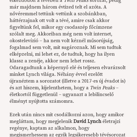
elkezdődött a tévében a
Twin Peaks
sorozat, pedig
már majdnem három évtized telt el azóta. A
nővéremmel tettünk-vettünk a szobánkban,
háttérzajnak ott volt a tévé, amire csak akkor
figyeltünk fel, mikor egy csodaszép főcímzene
szólalt meg. Akkoriban még nem volt internet,
okostelevízió – ha nem volt kéznél műsorújság,
fogalmad sem volt, mit sugároznak. Mi sem tudtuk
elképzelni, mi lehet ez, de tudtuk, hogy ha ilyen
klassz a zenéje, akkor nem lehet rossz.
Odaragadtunk a képernyő elé és teljesen elvarázsolt
minket Lynch világa. Néhány évvel ezelőtt
újranéztem a sorozatot (illetve a 2017-es új évadot is)
és azt hiszem, kijelenthetem, hogy a
Twin Peaks
–
életkortól függetlenül – ugyanazt a lebilincselő
élményt nyújtotta számomra.
Ezek után nincs mit csodálkozni azon, hogy amikor
megláttam, hogy megjelenik
David Lynch
életrajzi
regénye, kaptam az alkalmon, hogy
megismerhessem az egyik legsikeresebb tévésorozat