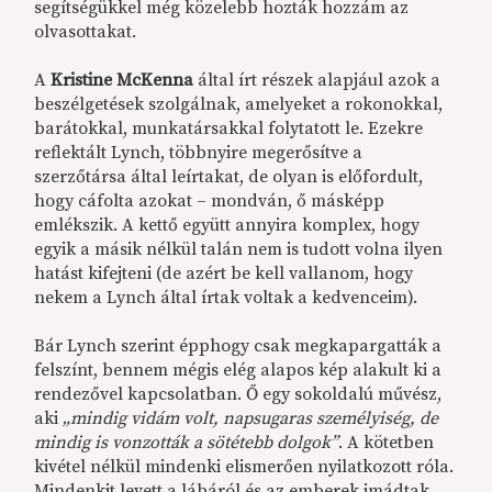
segítségükkel még közelebb hozták hozzám az
olvasottakat.
A
Kristine McKenna
által írt részek alapjául azok a
beszélgetések szolgálnak, amelyeket a rokonokkal,
barátokkal, munkatársakkal folytatott le. Ezekre
reflektált Lynch, többnyire megerősítve a
szerzőtársa által leírtakat, de olyan is előfordult,
hogy cáfolta azokat – mondván, ő másképp
emlékszik. A kettő együtt annyira komplex, hogy
egyik a másik nélkül talán nem is tudott volna ilyen
hatást kifejteni (de azért be kell vallanom, hogy
nekem a Lynch által írtak voltak a kedvenceim).
Bár Lynch szerint épphogy csak megkapargatták a
felszínt, bennem mégis elég alapos kép alakult ki a
rendezővel kapcsolatban. Ő egy sokoldalú művész,
aki
„mindig vidám volt, napsugaras személyiség, de
mindig is vonzották a sötétebb dolgok”
. A kötetben
kivétel nélkül mindenki elismerően nyilatkozott róla.
Mindenkit levett a lábáról és az emberek imádtak