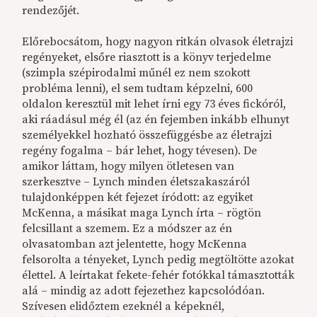
rendezőjét.
Előrebocsátom, hogy nagyon ritkán olvasok életrajzi
regényeket, elsőre riasztott is a könyv terjedelme
(szimpla szépirodalmi műnél ez nem szokott
probléma lenni), el sem tudtam képzelni, 600
oldalon keresztül mit lehet írni egy 73 éves fickóról,
aki ráadásul még él (az én fejemben inkább elhunyt
személyekkel hozható összefüggésbe az életrajzi
regény fogalma – bár lehet, hogy tévesen). De
amikor láttam, hogy milyen ötletesen van
szerkesztve – Lynch minden életszakaszáról
tulajdonképpen két fejezet íródott: az egyiket
McKenna, a másikat maga Lynch írta – rögtön
felcsillant a szemem. Ez a módszer az én
olvasatomban azt jelentette, hogy McKenna
felsorolta a tényeket, Lynch pedig megtöltötte azokat
élettel. A leírtakat fekete-fehér fotókkal támasztották
alá – mindig az adott fejezethez kapcsolódóan.
Szívesen elidőztem ezeknél a képeknél,