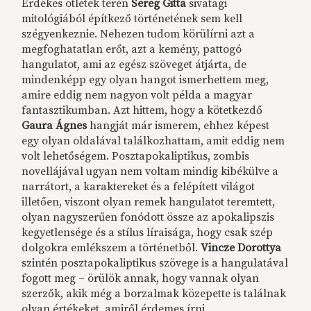
Érdekes ötletek terén
Sereg Gitta
sivatagi
mitológiából építkező történetének sem kell
szégyenkeznie. Nehezen tudom körülírni azt a
megfoghatatlan erőt, azt a kemény, pattogó
hangulatot, ami az egész szöveget átjárta, de
mindenképp egy olyan hangot ismerhettem meg,
amire eddig nem nagyon volt példa a magyar
fantasztikumban. Azt hittem, hogy a kötetkezdő
Gaura Ágnes
hangját már ismerem, ehhez képest
egy olyan oldalával találkozhattam, amit eddig nem
volt lehetőségem. Posztapokaliptikus, zombis
novellájával ugyan nem voltam mindig kibékülve a
narrátort, a karaktereket és a felépített világot
illetően, viszont olyan remek hangulatot teremtett,
olyan nagyszerűen fonódott össze az apokalipszis
kegyetlensége és a stílus líraisága, hogy csak szép
dolgokra emlékszem a történetből.
Vincze Dorottya
szintén posztapokaliptikus szövege is a hangulatával
fogott meg – örülök annak, hogy vannak olyan
szerzők, akik még a borzalmak közepette is találnak
olyan értékeket, amiről érdemes írni.