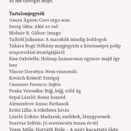
az mit tartogat majd.
Tartalomjegyzék
Gaura Ágnes: Curo ergo sum
Sereg Gitta: Akié az eső
Molnár B. Gábor: Imago
Tallódi Julianna: A macskák mindig boldogok
Takács Bogi: Néhány megjegyzés a közönséges polip
szaporodási stratégiájáról
Kiss Gabriella: Holnap hamarosan egyszer majd így
lesz
Vincze Dorottya: Nem rászoruló
Kovách Kristóf: Sztrigoj
Csuszner Ferencz: Sejtés
Puska Veronika: Bújj, bújj, zöld ág
Sepsi László: Rossz beszéd
Alexandrov Anna: Farkasok
Erdei Lilla: A tökéletes hívás
László Zoltán: Madarak, emlékek, lánygyermek
Szarvas Szilvia: Jó szerencsén innen és túl
Veres Attila: Horváth Etele – A nagy kacagtató élete