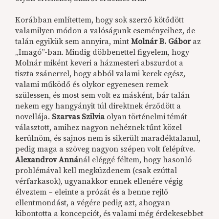
Korábban említettem, hogy sok szerző kötődött
valamilyen módon a valóságunk eseményeihez, de
talán egyikük sem annyira, mint
Molnár B. Gábor
az
„Imagó”-ban. Mindig döbbenettel figyelem, hogy
Molnár miként keveri a házmesteri abszurdot a
tiszta zsánerrel, hogy abból valami kerek egész,
valami működő és olykor egyenesen remek
szülessen, és most sem volt ez másként, bár talán
nekem egy hangyányit túl direktnek érződött a
novellája.
Szarvas Szilvia
olyan történelmi témát
választott, amihez nagyon nehéznek tűnt közel
kerülnöm, és sajnos nem is sikerült maradéktalanul,
pedig maga a szöveg nagyon szépen volt felépítve.
Alexandrov Anná
nál eléggé féltem, hogy hasonló
problémával kell megküzdenem (csak ezúttal
vérfarkasok), ugyanakkor ennek ellenére végig
élveztem – eleinte a prózát és a benne rejlő
ellentmondást, a végére pedig azt, ahogyan
kibontotta a koncepciót, és valami még érdekesebbet