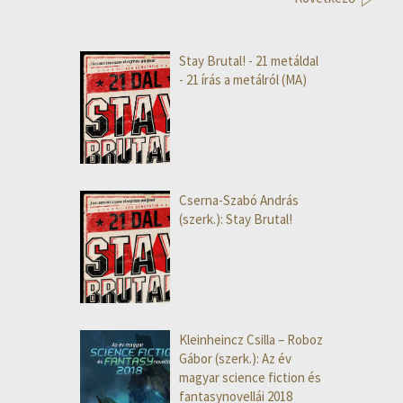
Stay Brutal! - 21 metáldal
- 21 írás a metálról (MA)
Cserna-Szabó András
(szerk.): Stay Brutal!
Kleinheincz Csilla – Roboz
Gábor (szerk.): Az év
magyar science fiction és
fantasynovellái 2018