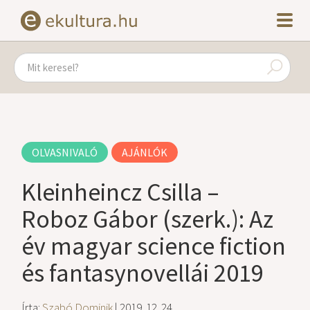
OLVASNIVALÓ
AJÁNLÓK
Kleinheincz Csilla –
Roboz Gábor (szerk.): Az
év magyar science fiction
és fantasynovellái 2019
Írta:
Szabó Dominik
| 2019. 12. 24.