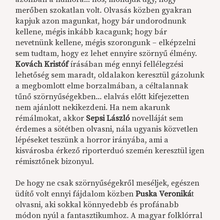
merőben szokatlan volt. Olvasás közben gyakran
kapjuk azon magunkat, hogy bár undorodnunk
kellene, mégis inkább kacagunk; hogy bár
nevetnünk kellene, mégis szorongunk – elképzelni
sem tudtam, hogy ez lehet ennyire szörnyű élmény.
Kovách Kristóf
írásában még ennyi fellélegzési
lehetőség sem maradt, oldalakon keresztül gázolunk
a megbomlott elme borzalmában, a céltalannak
tűnő szörnyűségekben... elalvás előtt kifejezetten
nem ajánlott nekikezdeni. Ha nem akarunk
rémálmokat, akkor
Sepsi László
novelláját sem
érdemes a sötétben olvasni, nála ugyanis közvetlen
lépéseket teszünk a horror irányába, ami a
kisvárosba érkező riporterduó szemén keresztül igen
rémisztőnek bizonyul.
De hogy ne csak szörnyűségekről meséljek, egészen
üdítő volt ennyi fájdalom közben
Puska Veroniká
t
olvasni, aki sokkal könnyedebb és profánabb
módon nyúl a fantasztikumhoz. A magyar folklórral