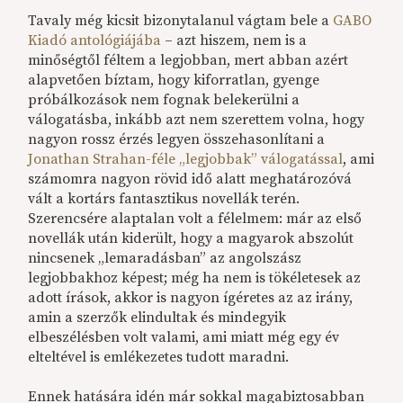
Tavaly még kicsit bizonytalanul vágtam bele a
GABO
Kiadó antológiájába
– azt hiszem, nem is a
minőségtől féltem a legjobban, mert abban azért
alapvetően bíztam, hogy kiforratlan, gyenge
próbálkozások nem fognak belekerülni a
válogatásba, inkább azt nem szerettem volna, hogy
nagyon rossz érzés legyen összehasonlítani a
Jonathan Strahan-féle „legjobbak” válogatással
, ami
számomra nagyon rövid idő alatt meghatározóvá
vált a kortárs fantasztikus novellák terén.
Szerencsére alaptalan volt a félelmem: már az első
novellák után kiderült, hogy a magyarok abszolút
nincsenek „lemaradásban” az angolszász
legjobbakhoz képest; még ha nem is tökéletesek az
adott írások, akkor is nagyon ígéretes az az irány,
amin a szerzők elindultak és mindegyik
elbeszélésben volt valami, ami miatt még egy év
elteltével is emlékezetes tudott maradni.
Ennek hatására idén már sokkal magabiztosabban