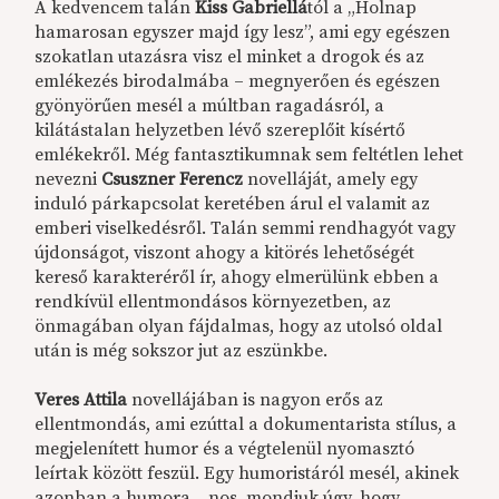
A kedvencem talán
Kiss Gabriellá
tól a „Holnap
hamarosan egyszer majd így lesz”, ami egy egészen
szokatlan utazásra visz el minket a drogok és az
emlékezés birodalmába – megnyerően és egészen
gyönyörűen mesél a múltban ragadásról, a
kilátástalan helyzetben lévő szereplőit kísértő
emlékekről. Még fantasztikumnak sem feltétlen lehet
nevezni
Csuszner Ferencz
novelláját, amely egy
induló párkapcsolat keretében árul el valamit az
emberi viselkedésről. Talán semmi rendhagyót vagy
újdonságot, viszont ahogy a kitörés lehetőségét
kereső karakteréről ír, ahogy elmerülünk ebben a
rendkívül ellentmondásos környezetben, az
önmagában olyan fájdalmas, hogy az utolsó oldal
után is még sokszor jut az eszünkbe.
Veres Attila
novellájában is nagyon erős az
ellentmondás, ami ezúttal a dokumentarista stílus, a
megjelenített humor és a végtelenül nyomasztó
leírtak között feszül. Egy humoristáról mesél, akinek
azonban a humora... nos, mondjuk úgy, hogy