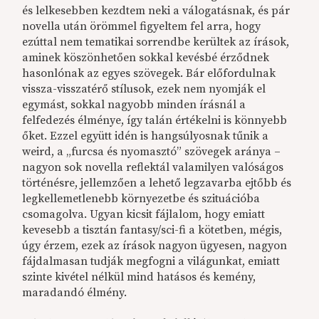
és lelkesebben kezdtem neki a válogatásnak, és pár
novella után örömmel figyeltem fel arra, hogy
ezúttal nem tematikai sorrendbe kerültek az írások,
aminek köszönhetően sokkal kevésbé érződnek
hasonlónak az egyes szövegek. Bár előfordulnak
vissza-visszatérő stílusok, ezek nem nyomják el
egymást, sokkal nagyobb minden írásnál a
felfedezés élménye, így talán értékelni is könnyebb
őket. Ezzel együtt idén is hangsúlyosnak tűnik a
weird, a „furcsa és nyomasztó” szövegek aránya –
nagyon sok novella reflektál valamilyen valóságos
történésre, jellemzően a lehető legzavarba ejtőbb és
legkellemetlenebb környezetbe és szituációba
csomagolva. Ugyan kicsit fájlalom, hogy emiatt
kevesebb a tisztán fantasy/sci-fi a kötetben, mégis,
úgy érzem, ezek az írások nagyon ügyesen, nagyon
fájdalmasan tudják megfogni a világunkat, emiatt
szinte kivétel nélkül mind hatásos és kemény,
maradandó élmény.