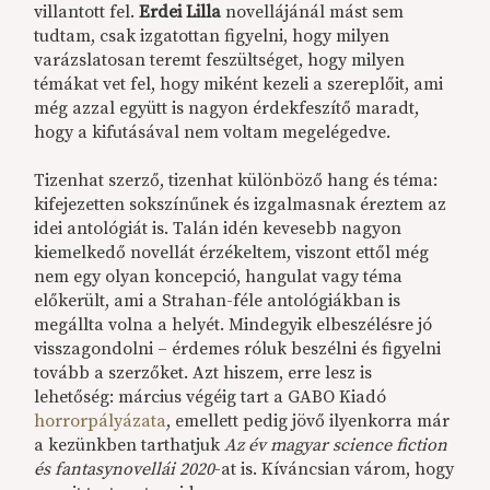
villantott fel.
Erdei Lilla
novellájánál mást sem
tudtam, csak izgatottan figyelni, hogy milyen
varázslatosan teremt feszültséget, hogy milyen
témákat vet fel, hogy miként kezeli a szereplőit, ami
még azzal együtt is nagyon érdekfeszítő maradt,
hogy a kifutásával nem voltam megelégedve.
Tizenhat szerző, tizenhat különböző hang és téma:
kifejezetten sokszínűnek és izgalmasnak éreztem az
idei antológiát is. Talán idén kevesebb nagyon
kiemelkedő novellát érzékeltem, viszont ettől még
nem egy olyan koncepció, hangulat vagy téma
előkerült, ami a Strahan-féle antológiákban is
megállta volna a helyét. Mindegyik elbeszélésre jó
visszagondolni – érdemes róluk beszélni és figyelni
tovább a szerzőket. Azt hiszem, erre lesz is
lehetőség: március végéig tart a GABO Kiadó
horrorpályázata
, emellett pedig jövő ilyenkorra már
a kezünkben tarthatjuk
Az év magyar science fiction
és fantasynovellái 2020
-at is. Kíváncsian várom, hogy