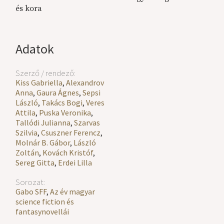
és kora
Adatok
Szerző / rendező:
Kiss Gabriella
,
Alexandrov
Anna
,
Gaura Ágnes
,
Sepsi
László
,
Takács Bogi
,
Veres
Attila
,
Puska Veronika
,
Tallódi Julianna
,
Szarvas
Szilvia
,
Csuszner Ferencz
,
Molnár B. Gábor
,
László
Zoltán
,
Kovách Kristóf
,
Sereg Gitta
,
Erdei Lilla
Sorozat:
Gabo SFF
,
Az év magyar
science fiction és
fantasynovellái