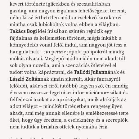
kevert története iglicekben és szexualitásban
gazdag, ami nagyon izgalmas lehetőségeket teremt,
néha kissé érthetetlen módon cselekvő karakterei
mintha csak lubickoltak volna ebben a világban.
Takács Bogi
idei írásában szintén rejtőzik egy
fájdalmas és kellemetlen történet, mégis inkább a
könnyedebb vonal felől indul, ami nagyon jót tesz a
hangulatnak – no persze jópofa polipokról mindig
mókás olvasni. Meglepő módon idén nem akadt túl
sok olyan novella, ami a szenzációs ötleteivel el
tudott volna kápráztatni, de
Tallódi Julianná
nak és
László Zoltán
nak simán sikerült. Akár fantasyről
(előbbi), akár sci-firől (utóbbi) legyen szó, én mindig
élvezem összeszedegetni az információmorzsákat és
felfedezni azokat az apróságokat, amik alakítják az
adott világot – mindkét történetben rengeteg ilyen
akadt, ami még annak ellenére is emlékezetessé tette
őket, hogy úgy éreztem, a cselekmény és a szereplők
nem tudtak a briliáns ötletek nyomába érni.