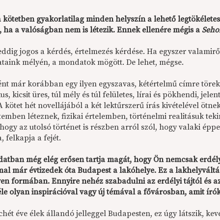
 kötetben gyakorlatilag minden helyszín a lehető legtökélete
s, ha a valóságban nem is létezik. Ennek ellenére mégis a
Seho
eddig jogos a kérdés, értelmezés kérdése. Ha egyszer valamiről
taink mélyén, a mondatok mögött. De lehet, mégse.
nt már korábban egy ilyen egyszavas, kétértelmű címre töre
kus, kicsit üres, túl mély és túl felületes, lírai és pökhendi, jel
A kötet hét novellájából a két lektűrszerű írás kivételével ötn
emben léteznek, fizikai értelemben, történelmi realitásuk tek
hogy az utolsó történet is részben arról szól, hogy valaki épp
a, felkapja a fejét.
datban még elég erősen tartja magát, hogy Ön nemcsak erdélyi 
al már évtizedek óta Budapest a lakóhelye. Ez a lakhelyvál
en formában. Ennyire nehéz szabadulni az erdélyi tájtól és az
le olyan inspirációval vagy új témával a fővárosban, amit író
ét éve élek állandó jelleggel Budapesten, ez úgy látszik, kev