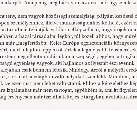
on akarják. Ami pedig még hátravan, az arra már úgysem lesz 
ont tény, nem vagyok közösségi személyiség, pályám kezdetei 
ppen személyemhez, illetve munkásságomhoz köthető, ezért ri
aim tartalmát tekintjük, valóban elképzelhető, hogy írójuk ne
ebben a hazai társadalmi légkör, túl közeli ahhoz, hogy műv
n már „megfertőzött” Kelet-Európa egzisztenciális környezete
zért, mert tulajdonképpen ott értek a legmélyebb felismerések
éreztem meg ellentmondásaiban a szépségét, egyben a tragikum
ttságú egyéniség vagyok, aki hajlamos az ilyesmit észrevenni. Az
 valójában csak bennem létezik. Mindegy. Arról a mélyről ered
üket, sorsukat, a világban való helyüket szemlélik. Mondom, 
ől. De ezen már nem lehet változtatni. Ehhez a képzelethez ké
a izgalmakat már nem tartogat, egyébként is, ami itt figyelem
máig érvényesen már tisztába tette, és e tárgyban avatottan f