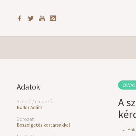
Adatok
OLVAS
A s
Szerző / rendező:
Bodor Ádám
kér
Sorozat:
Beszélgetés kortársakkal
Írta:
Bak