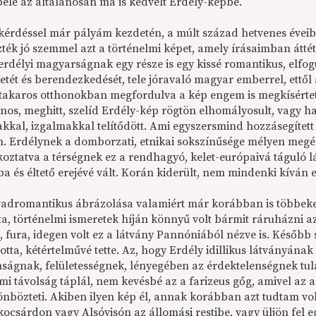
bele az általánosan ma is kedvelt Erdély-képbe.
 kérdéssel már pályám kezdetén, a múlt század hetvenes évei
ték jó szemmel azt a történelmi képet, amely írásaimban átté
erdélyi magyarságnak egy része is egy kissé romantikus, elfog
etét és berendezkedését, tele jóravaló magyar emberrel, ettől
 takaros otthonokban megfordulva a kép engem is megkísértet
nos, meghitt, szelíd Erdély-kép rögtön elhomályosult, vagy ha
akkal, izgalmakkal telítődött. Ami egyszersmind hozzásegítet
n. Erdélynek a domborzati, etnikai sokszínűsége mélyen megéri
koztatva a térségnek ez a rendhagyó, kelet-európaivá táguló l
a és éltető erejévé vált. Korán kiderült, nem mindenki kíván 
vadromantikus ábrázolása valamiért már korábban is többeket 
a, történelmi ismeretek híján könnyű volt bármit ráruházni az
, fura, idegen volt ez a látvány Pannóniából nézve is. Később 
totta, kétértelművé tette. Az, hogy Erdély idillikus látványána
ságnak, felületességnek, lényegében az érdektelenségnek tulaj
mi távolság táplál, nem kevésbé az a farizeus gőg, amivel az 
nbözteti. Akiben ilyen kép él, annak korábban azt tudtam vo
kocsárdon vagy Alsóvisón az állomási restibe, vagy üljön fe