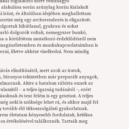
okkal foglalkozó szerv rendhagyó
alakulása során aránylag korán kialakult
 iránt, és általában idejében meghallottam
zerint még egy arcberendezés is eligazított.
dolgoztak hibátlanul, gyakran és sokat
gyarló dolgozók voltak, nemegyszer bunkó,
tha a körülöttem mutatkozó érdeklődésről nem
a magánéletemben és munkakapcsolataimban is
ni, illetve akként viselkedni. Nem mindig
árás elindításától, mert azok az iratok,
, bizonyos tekintetben már preparált anyagok,
rtalmaznak. Akire a hatalom rábízta ennek az
amitől – a teljes igazság tudásától –, ezért
soknak és tesz felém is egy gesztust. A teljes
ég neki is szüksége lehet rá, és akkor majd fel
y tovább élő titkosszolgálati gyakorlatnak.
rem életutam kényesebb fordulatait, kritikus
os értékelésével találkoznék. Tartsák meg