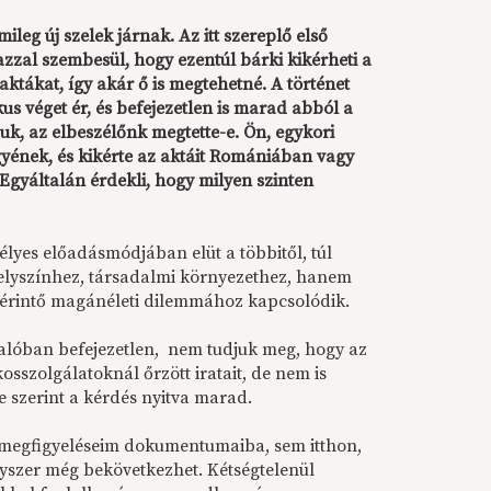
ileg új szelek járnak. Az itt szereplő első
azzal szembesül, hogy ezentúl bárki kikérheti a
i aktákat, így akár ő is megtehetné. A történet
s véget ér, és befejezetlen is marad abból a
k, az elbeszélőnk megtette-e. Ön, egykori
 ügyének, és kikérte az aktáit Romániában vagy
Egyáltalán érdekli, hogy milyen szinten
élyes előadásmódjában elüt a többitől, túl
 helyszínhez, társadalmi környezethez, hanem
t érintő magánéleti dilemmához kapcsolódik.
 valóban befejezetlen, nem tudjuk meg, hogy az
tkosszolgálatoknál őrzött iratait, de nem is
e szerint a kérdés nyitva marad.
i megfigyeléseim dokumentumaiba, sem itthon,
gyszer még bekövetkezhet. Kétségtelenül