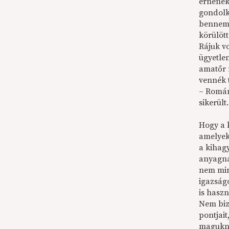
érnének
gondolk
bennem 
körülött
Rájuk vo
ügyetle
amatőr 
vennék 
– Román
sikerült.
Hogy a k
amelyek
a kihag
anyagnak
nem mind
igazság
is haszn
Nem biz
pontjai
magukn