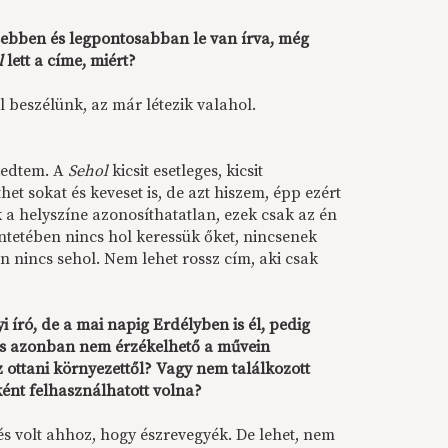
sebben és legpontosabban le van írva, még
l
lett a címe, miért?
 beszélünk, az már létezik valahol.
kedtem. A
Sehol
kicsit esetleges, kicsit
enthet sokat és keveset is, de azt hiszem, épp ezért
ek a helyszíne azonosíthatatlan, ezek csak az én
intetében nincs hol keressük őket, nincsenek
en nincs sehol. Nem lehet rossz cím, aki csak
író, de a mai napig Erdélyben is él, pedig
tás azonban nem érzékelhető a művein
 ottani környezettől? Vagy nem találkozott
ként felhasználhatott volna?
és volt ahhoz, hogy észrevegyék. De lehet, nem