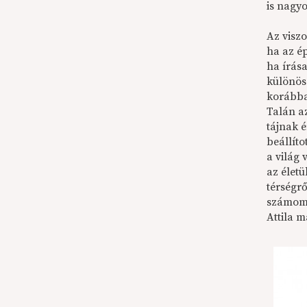
is nagy
Az visz
ha az é
ha írás
különös
korábba
Talán a
tájnak 
beállíto
a világ
az élet
térségr
számomr
Attila 