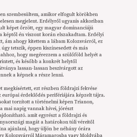
ben szembesültem, amikor elfogult körökben
telesen megjelent. Erdélyről ugyanis akkoriban
ult képet őrzött, egy magyar dominanciájú
 a képtől én viszont korán elszakadtam. Erdélyi
t, ám ahogy kitettem a lábam Kolozsvárról, ez
 úgy tetszik, éppen kiszínesedett és más
t ahhoz, hogy megérezzem a szülőföld helyét a
ntett, és később a konkrét helytől
átványa lassan-lassan beszivárgott az
ennek a képnek a része lenni.
megkísértett, ezt részben földrajzi fekvése
 európai érdeklődés perifériájára képzelt tájra.
sokat torzított a történelmi képen Trianon,
k a mai napig vannak hívei, jórészt
donítható. amit egyrészt a földrajzi és
anyaországi magát a határokon túli véreitől
lna ajánlani, hogy üljön be néhány órára
l egy Kolozsvárról Máramarosba vagy Moldvába