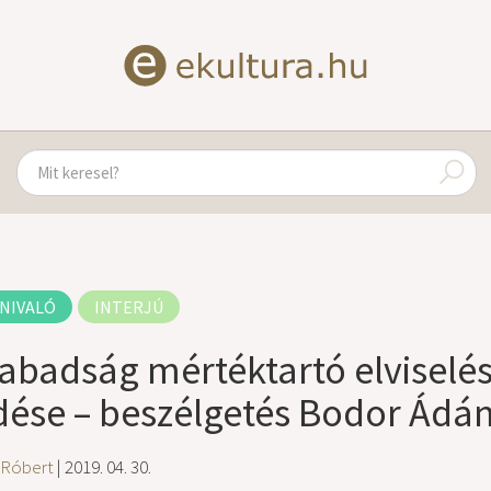
NIVALÓ
INTERJÚ
zabadság mértéktartó elviselés
dése – beszélgetés Bodor Ád
 Róbert
| 2019. 04. 30.