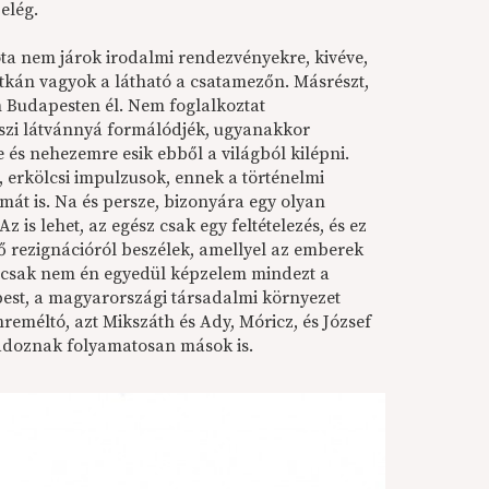
elég.
óta nem járok irodalmi rendezvényekre, kivéve,
tkán vagyok a látható a csatamezőn. Másrészt,
m Budapesten él. Nem foglalkoztat
észi látvánnyá formálódjék, ugyanakkor
 és nehezemre esik ebből a világból kilépni.
, erkölcsi impulzusok, ennek a történelmi
át is. Na és persze, bizonyára egy olyan
 is lehet, az egész csak egy feltételezés, és ez
ő rezignációról beszélek, amellyel az emberek
hacsak nem én egyedül képzelem mindezt a
pest, a magyarországi társadalmi környezet
reméltó, azt Mikszáth és Ady, Móricz, és József
áradoznak folyamatosan mások is.