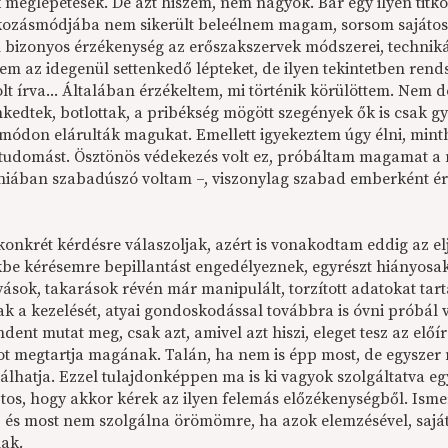
 meglepetések. De azt hiszem, nem nagyok. Bár egy ilyen titk
ozásmódjába nem sikerült beleélnem magam, sorsom sajátos 
bizonyos érzékenység az erőszakszervek módszerei, technikái
em az idegenül settenkedő lépteket, de ilyen tekintetben rends
lt írva... Általában érzékeltem, mi történik körülöttem. Nem 
nkedtek, botlottak, a pribékség mögött szegények ők is csak 
módon elárulták magukat. Emellett igyekeztem úgy élni, min
tudomást. Ösztönös védekezés volt ez, próbáltam magamat 
iában szabadúszó voltam –, viszonylag szabad emberként érez
onkrét kérdésre válaszoljak, azért is vonakodtam eddig az elj
be kérésemre bepillantást engedélyeznek, egyrészt hiányosak
yások, takarások révén már manipulált, torzított adatokat ta
 a kezelését, atyai gondoskodással továbbra is óvni próbál val
ent mutat meg, csak azt, amivel azt hiszi, eleget tesz az előírá
ot megtartja magának. Talán, ha nem is épp most, de egyszer m
álhatja. Ezzel tulajdonképpen ma is ki vagyok szolgáltatva eg
tos, hogy akkor kérek az ilyen felemás előzékenységből. Isme
t, és most nem szolgálna örömömre, ha azok elemzésével, saját
ak.