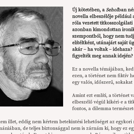
Új kötetében, a
Sehol
ban ném
novella elbeszélője például 
róla vezetett titkosszolgálat
azonban kimondottan ironiku
szempontból, hogy nem tudju
elítéltként, utánajárt saját
akár – ha voltak – idehaza? 
figyelték meg annak idején?
Ez a novella témájában, ked
ezen, a történet nem fiktív
egy valós, időszerű, sokaka
Amint ezt említi, a történet
elbeszélő végül kikéri-e a ti
fontos, a dilemma természet
em illet, eddig nem kértem betekintési lehetőséget az egykor
ániában, de teljes biztonsággal nem is zárnám ki, hogy ez e