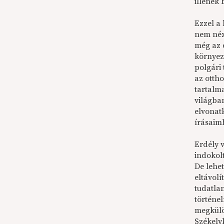
illenek 
Ezzel a
nem néz
még az 
környez
polgári
az ottho
tartalm
világba
elvonat
írásaimb
Erdély 
indokolt
De lehet
eltávolí
tudatlan
történel
megkülö
Székely