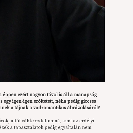
n éppen ezért nagyon távol is áll a manapság
 egy igen-igen erőltetett, néha pedig giccses
 ennek a tájnak a vadromantikus ábrázolásáról?
írok, attól válik irodalommá, amit az erdélyi
. Ezek a tapasztalatok pedig egyáltalán nem