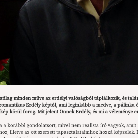
atilag minden műve az erdélyi valóságból táplálkozik, és talá
romantikus Erdély képtől, ami leginkább a medve, a pálinka és
-kép körül forog. Mit jelent Önnek Erdély, és mi a véleménye
a a korábbi gondolatsort, mivel nem realista író vagyok, amit 
hoz, illetve az ott szerzett tapasztalataimhoz hozzá képzelek