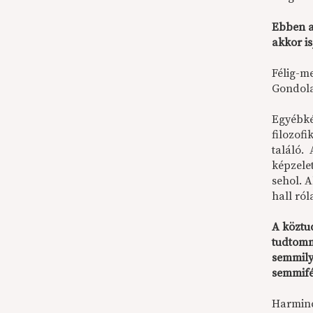
Ebben a
akkor i
Félig-m
Gondola
Egyébké
filozofi
találó. 
képzelet
sehol. A
hall ról
A köztu
tudtomm
semmily
semmifé
Harminch