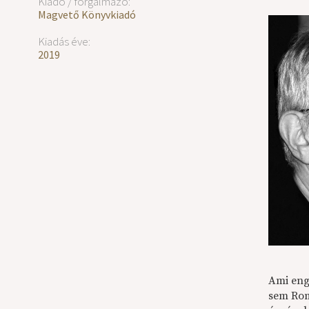
Kiadó / forgalmazó:
Magvető Könyvkiadó
Kiadás éve:
2019
Ami eng
sem Rom