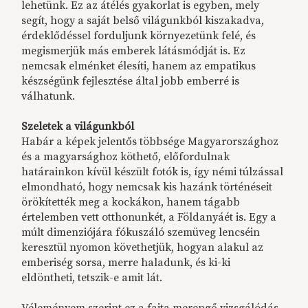
lehetünk. Ez az átélés gyakorlat is egyben, mely
segít, hogy a saját belső világunkból kiszakadva,
érdeklődéssel forduljunk környezetünk felé, és
megismerjük más emberek látásmódját is. Ez
nemcsak elménket élesíti, hanem az empatikus
készségünk fejlesztése által jobb emberré is
válhatunk.
Szeletek a világunkból
Habár a képek jelentős többsége Magyarországhoz
és a magyarsághoz köthető, előfordulnak
határainkon kívül készült fotók is, így némi túlzással
elmondható, hogy nemcsak kis hazánk történéseit
örökítették meg a kockákon, hanem tágabb
értelemben vett otthonunkét, a Földanyáét is. Egy a
múlt dimenziójára fókuszáló szemüveg lencséin
keresztül nyomon követhetjük, hogyan alakul az
emberiség sorsa, merre haladunk, és ki-ki
eldöntheti, tetszik-e amit lát.
Véleményem szerint ez a fajta merengő vizsgálódás