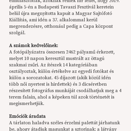
elmulasztották, azoknak remek hír lehet, hogy 2019.
április 5-én a Budapesti Tavaszi Fesztivál keretein
belül újra megnyitotta kapuit a Magyar Sajtófotó
Kiállítás, ami idén a 37. alkalommal kerül
megrendezésre, otthonául pedig a Capa központ
szolgál.
A számok kedvelőinek:
A fotópályázatra összesen 2462 pályamű érkezett,
melyet 10 napon keresztül mustrált az öttagú
szakmai zsűri. Az ítészek 14 kategóriában
osztályoztak, külön értékelve az egyedi fotókat és
külön a sorozatokat. 45 díjazott (akik közül idén
több női nyertest is hirdettek) és 3 dicséretben
részesített fotográfus munkáját csodálhatjuk meg a 4
terem falain, ahol a képeken túl azok történetét is
megismerhetjük.
Emóciók áradata
A tárlaton haladva széles érzelmi palettát járhatunk
be, ahogy átadjuk magunkat a sztorinak: a látvány