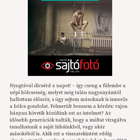
Nyugtával dicsérd a napot! – így cseng a fülembe a
népi bölcsesség, melyet még talán nagyanyámtól
hallottam először, s úgy sejtem másoknak is ismerős
a bölcs gondolat. Felmerült bennem a kérdés: vajon
hányan követik közülünk ezt az intelmet? Az
idősebb generációk tudták, hogy a múltat vizsgálva
tanulhatunk a saját hibáinkból, vagy akár
másokéból is. Akik ezt a visszatekintést eddig