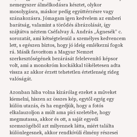
nemegyszer álmélkodásra késztet, olykor
mosolygásra, máskor pedig együttérzésre vagy
szánakozásra. Jómagam igen kedvelem az emberi
barátság, valamint a törődés ábrázolását, így
szájtátva néztem Cséfalvay Á. András „Ágnesék” c.
sorozatát, ami kétségtelenül a személyes kedvencem
lett, s egészen biztos, hogy jó ideig emlékezni fogok
rá. Másik favoritom a Magyar Nemzet
szerkesztőségének bezárását felelevenítő képsor
volt, ami a monokróm kockákkal tökéletesen adta
vissza az akkor érzett tehetetlen értetlenség rideg
valóságát.
Azonban hiba volna kizárólag ezeket a műveket
kiemelni, hiszen az összes kép, egytől egyig egy
külön utazás, és ha engedjük, hogy a fotós
elkalauzoljon a múlt ama pici szeletébe, hogy
megmutassa, akkor és ott, a saját egyedi
szemszögéből azt milyennek látta, miért találta
különlegesnek, akkor rendkívüli élmény részesei