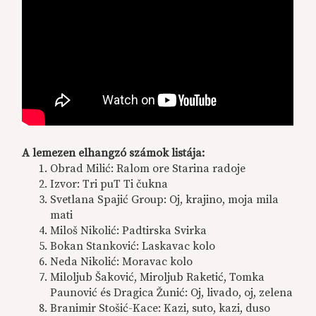
A lemezen elhangzó számok listája:
Obrad Milić: Ralom ore Starina radoje
Izvor: Tri puT Ti čukna
Svetlana Spajić Group: Oj, krajino, moja mila
mati
Miloš Nikolić: Padtirska Svirka
Bokan Stanković: Laskavac kolo
Neda Nikolić: Moravac kolo
Miloljub Šaković, Miroljub Raketić, Tomka
Paunović és Dragica Žunić: Oj, livado, oj, zelena
Branimir Stošić-Kace: Kazi, suto, kazi, duso