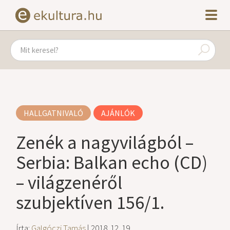
HALLGATNIVALÓ
AJÁNLÓK
Zenék a nagyvilágból –
Serbia: Balkan echo (CD)
– világzenéről
szubjektíven 156/1.
Írta:
Galgóczi Tamás
| 2018. 12. 19.