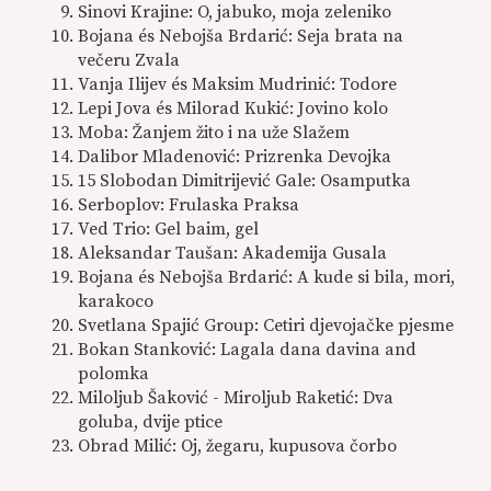
Sinovi Krajine: O, jabuko, moja zeleniko
Bojana és Nebojša Brdarić: Seja brata na
večeru Zvala
Vanja Ilijev és Maksim Mudrinić: Todore
Lepi Jova és Milorad Kukić: Jovino kolo
Moba: Žanjem žito i na uže Slažem
Dalibor Mladenović: Prizrenka Devojka
15 Slobodan Dimitrijević Gale: Osamputka
Serboplov: Frulaska Praksa
Ved Trio: Gel baim, gel
Aleksandar Taušan: Akademija Gusala
Bojana és Nebojša Brdarić: A kude si bila, mori,
karakoco
Svetlana Spajić Group: Cetiri djevojačke pjesme
Bokan Stanković: Lagala dana davina and
polomka
Miloljub Šaković - Miroljub Raketić: Dva
goluba, dvije ptice
Obrad Milić: Oj, žegaru, kupusova čorbo