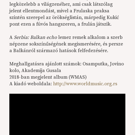
legközelebb a világzenéhez, ami csak látszólag
jelent ellentmondást, mivel a Frulaska praksa
szintén szerepel az örökséglistán, márpedig Kukić
pont ezen a fúvós hangszeren, a frulán játszik.
A
Serbia: Balkan echo
lemez remek alkalom a szerb
népzene sokszínűségének megismerésére, és persze
a Balkánról származó hatások felfedezésére.
Meghallgatásra ajánlott számok: Osamputka, Jovino
kolo, Akademija Gusala
2018-ban megjelent album (WMAS)
A kiadó weboldala:
http://www.worldmusic.org.rs