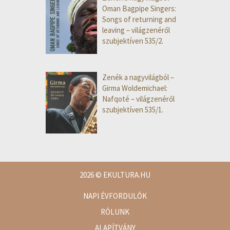
Oman Bagpipe Singers:
Songs of returning and
leaving – világzenéről
szubjektíven 535/2.
Zenék a nagyvilágból –
Girma Woldemichael:
Nafqoté – világzenéről
szubjektíven 535/1.
2026
© EKULTURA.HU
NAPI ÉVFORDULÓK
RÓLUNK
ALAPÍTVÁNY