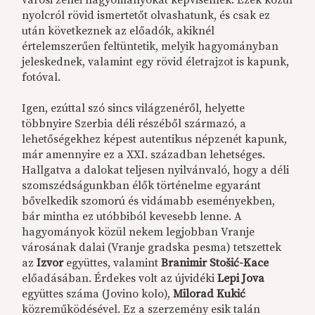
városi zenei hagyományokat képviselnek. Ezek közül
nyolcról rövid ismertetőt olvashatunk, és csak ez
után következnek az előadók, akiknél
értelemszerűen feltüntetik, melyik hagyományban
jeleskednek, valamint egy rövid életrajzot is kapunk,
fotóval.
Igen, ezúttal szó sincs világzenéről, helyette
többnyire Szerbia déli részéből származó, a
lehetőségekhez képest autentikus népzenét kapunk,
már amennyire ez a XXI. században lehetséges.
Hallgatva a dalokat teljesen nyilvánvaló, hogy a déli
szomszédságunkban élők történelme egyaránt
bővelkedik szomorú és vidámabb eseményekben,
bár mintha ez utóbbiból kevesebb lenne. A
hagyományok közül nekem legjobban Vranje
városának dalai (Vranje gradska pesma) tetszettek
az
Izvor
együttes, valamint
Branimir Stošić-Kace
előadásában. Érdekes volt az újvidéki
Lepi Jova
együttes száma (Jovino kolo),
Milorad Kukić
közreműködésével. Ez a szerzemény esik talán