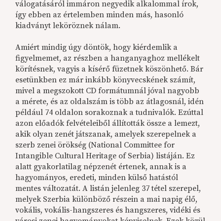
válogatásáról immáron negyedik alkalommal írok,
így ebben az értelemben minden más, hasonló
kiadványt leköröznek nálam.
Amiért mindig úgy döntök, hogy kiérdemlik a
figyelmemet, az részben a hanganyaghoz mellékelt
körítésnek, vagyis a kísérő füzetnek köszönhető. Bár
esetünkben ez már inkább könyvecskének számít,
mivel a megszokott CD formátumnál jóval nagyobb
a mérete, és az oldalszám is több az átlagosnál, idén
például 74 oldalon sorakoznak a tudnivalók. Ezúttal
azon előadók felvételeiből állították össze a lemezt,
akik olyan zenét játszanak, amelyek szerepelnek a
szerb zenei örökség (National Committee for
Intangible Cultural Heritage of Serbia) listáján. Ez
alatt gyakorlatilag népzenét értenek, annak is a
hagyományos, eredeti, minden külső hatástól
mentes változatát. A listán jelenleg 37 tétel szerepel,
melyek Szerbia különböző részein a mai napig élő,
vokális, vokális-hangszeres és hangszeres, vidéki és