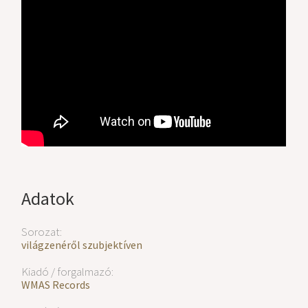
Adatok
Sorozat:
világzenéről szubjektíven
Kiadó / forgalmazó:
WMAS Records