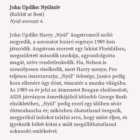
John Updike: Nyúlszív
(Rabbit at Rest)
Nyúl-sorozat 4.
John Updike Harry „Nyúl” Angstromról szóló
negyedik, a sorozatot lezáró regénye 1989-ben
játszódik. Angstrom szerzett egy lakást Floridában,
megszületett második unokája, agyondolgozta
magát, szíve rendetlenkedik. Fia, Nelson is
szeszélyesen viselkedik, mert Harry menye, Pru
teljesen összezavarja; „Nyúl” felesége, Janice pedig
kora ellenére úgy dönt, visszatér a munka világába.
Az 1989-es év jelzi az átmenetet Reagan eladósodott,
AIDS-járványos Amerikájából idősebb George Bush
elnökletéhez, „Nyúl” pedig ezzel egy időben sivár
életszakaszba ér; miközben óhatatlanul öregszik,
megpróbál indokot találni arra, hogy miért éljen, és
igyekszik békét kötni a múlt megállíthatatlanul
sokasodó emlékeivel.