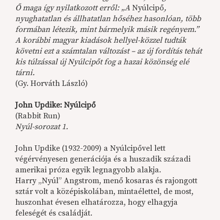
Ő maga így nyilatkozott erről: „A
Nyúlcipő
,
nyughatatlan és állhatatlan hőséhez hasonlóan, több
formában létezik, mint bármelyik másik regényem.”
A korábbi magyar kiadások hellyel-közzel tudták
követni ezt a számtalan változást – az új fordítás tehát
kis túlzással új Nyúlcipőt fog a hazai közönség elé
tárni.
(Gy. Horváth László)
John Updike: Nyúlcipő
(Rabbit Run)
Nyúl-sorozat 1.
John Updike (1932-2009) a Nyúlcipővel lett
végérvényesen generációja és a huszadik századi
amerikai próza egyik legnagyobb alakja.
Harry „Nyúl” Angstrom, menő kosaras és rajongott
sztár volt a középiskolában, mintaélettel, de most,
huszonhat évesen elhatározza, hogy elhagyja
feleségét és családját.