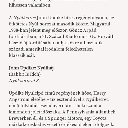
hihessen valamiben.
A
Nyúlketrec
John Updike híres regényfolyama, az
ötkötetes Nyúl-sorozat második kötete. Magyarul
1988-ban jelent meg először, Göncz Árpád
fordításában, a 21. Század Kiadó most Gy. Horváth
László új fordításában adja közre a huszadik
századi amerikai irodalom feledhetetlen
klasszikusát.
John Updike: Nyúlháj
(Rabbit Is Rich)
Nyúl-sorozat 3.
Updike Nyúlcipő című regényének hőse, Harry
Angstrom életébe – tíz esztendővel a Nyúlketrec
című folytatás eseményei után – beköszönt a
kimondott jólét időszaka. A Pennsylvania állambeli
Brewerben él, és a Springer Motors, egy Toyota
márkakereskedés vezető értékesítőjeként dolgozik.