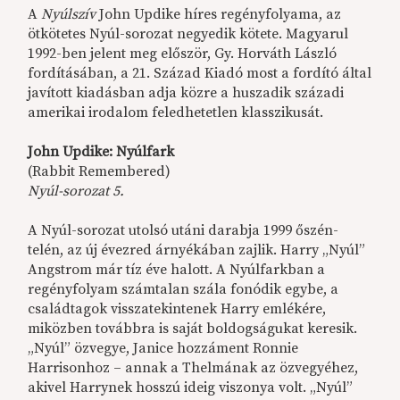
A
Nyúlszív
John Updike híres regényfolyama, az
ötkötetes Nyúl-sorozat negyedik kötete. Magyarul
1992-ben jelent meg először, Gy. Horváth László
fordításában, a 21. Század Kiadó most a fordító által
javított kiadásban adja közre a huszadik századi
amerikai irodalom feledhetetlen klasszikusát.
John Updike: Nyúlfark
(Rabbit Remembered)
Nyúl-sorozat 5.
A Nyúl-sorozat utolsó utáni darabja 1999 őszén-
telén, az új évezred árnyékában zajlik. Harry „Nyúl”
Angstrom már tíz éve halott. A Nyúlfarkban a
regényfolyam számtalan szála fonódik egybe, a
családtagok visszatekintenek Harry emlékére,
miközben továbbra is saját boldogságukat keresik.
„Nyúl” özvegye, Janice hozzáment Ronnie
Harrisonhoz – annak a Thelmának az özvegyéhez,
akivel Harrynek hosszú ideig viszonya volt. „Nyúl”