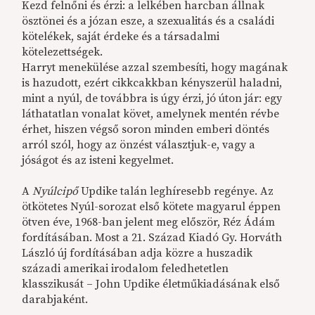
Kezd felnőni és érzi: a lelkében harcban állnak
ösztönei és a józan esze, a szexualitás és a családi
kötelékek, saját érdeke és a társadalmi
kötelezettségek.
Harryt menekülése azzal szembesíti, hogy magának
is hazudott, ezért cikkcakkban kényszerül haladni,
mint a nyúl, de továbbra is úgy érzi, jó úton jár: egy
láthatatlan vonalat követ, amelynek mentén révbe
érhet, hiszen végső soron minden emberi döntés
arról szól, hogy az önzést választjuk-e, vagy a
jóságot és az isteni kegyelmet.
A
Nyúlcipő
Updike talán leghíresebb regénye. Az
ötkötetes Nyúl-sorozat első kötete magyarul éppen
ötven éve, 1968-ban jelent meg először, Réz Ádám
fordításában. Most a 21. Század Kiadó Gy. Horváth
László új fordításában adja közre a huszadik
századi amerikai irodalom feledhetetlen
klasszikusát – John Updike életműkiadásának első
darabjaként.