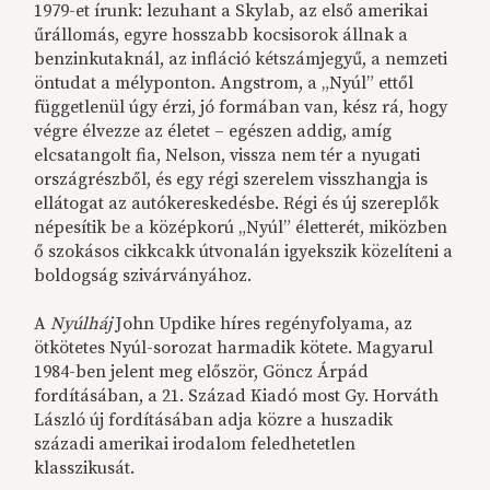
1979-et írunk: lezuhant a Skylab, az első amerikai
űrállomás, egyre hosszabb kocsisorok állnak a
benzinkutaknál, az infláció kétszámjegyű, a nemzeti
öntudat a mélyponton. Angstrom, a „Nyúl” ettől
függetlenül úgy érzi, jó formában van, kész rá, hogy
végre élvezze az életet – egészen addig, amíg
elcsatangolt fia, Nelson, vissza nem tér a nyugati
országrészből, és egy régi szerelem visszhangja is
ellátogat az autókereskedésbe. Régi és új szereplők
népesítik be a középkorú „Nyúl” életterét, miközben
ő szokásos cikkcakk útvonalán igyekszik közelíteni a
boldogság szivárványához.
A
Nyúlháj
John Updike híres regényfolyama, az
ötkötetes Nyúl-sorozat harmadik kötete. Magyarul
1984-ben jelent meg először, Göncz Árpád
fordításában, a 21. Század Kiadó most Gy. Horváth
László új fordításában adja közre a huszadik
századi amerikai irodalom feledhetetlen
klasszikusát.