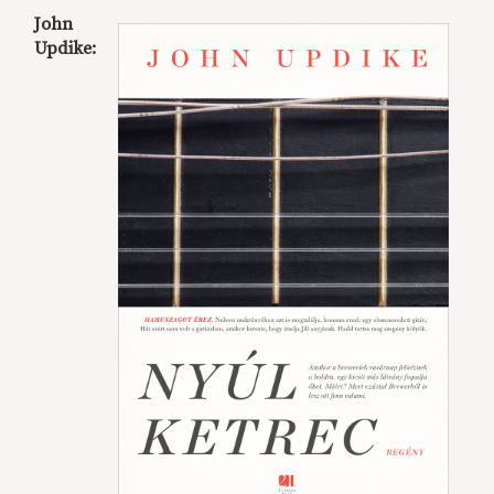
John
Updike: