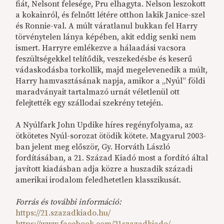
fiát, Nelsont felesége, Pru elhagyta. Nelson leszokott
a kokainról, és felnőtt létére otthon lakik Janice-szel
és Ronnie-val. A múlt váratlanul bukkan fel Harry
törvénytelen lánya képében, akit eddig senki nem
ismert. Harryre emlékezve a hálaadási vacsora
feszültségekkel telítődik, veszekedésbe és keserű
vádaskodásba torkollik, majd megelevenedik a múlt,
Harry hamvasztásának napja, amikor a „Nyúl” földi
maradványait tartalmazó urnát véletlenül ott
felejtették egy szállodai szekrény tetején.
A Nyúlfark John Updike híres regényfolyama, az
ötkötetes Nyúl-sorozat ötödik kötete. Magyarul 2003-
ban jelent meg először, Gy. Horváth László
fordításában, a 21. Század Kiadó most a fordító által
javított kiadásban adja közre a huszadik századi
amerikai irodalom feledhetetlen klasszikusát.
Forrás és további információ:
https://21.szazadkiado.hu/
https://www.facebook.com/21szazadkiado/