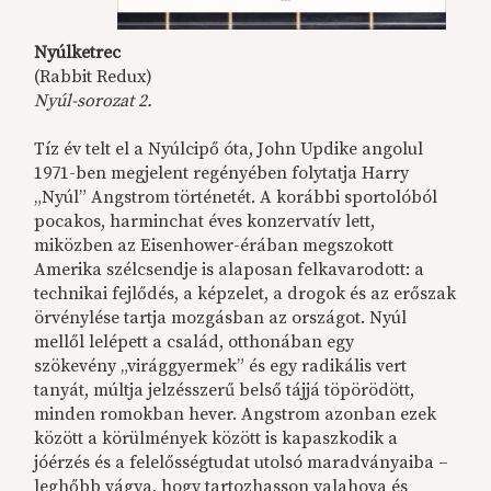
Nyúlketrec
(Rabbit Redux)
Nyúl-sorozat 2.
Tíz év telt el a Nyúlcipő óta, John Updike angolul
1971-ben megjelent regényében folytatja Harry
„Nyúl” Angstrom történetét. A korábbi sportolóból
pocakos, harminchat éves konzervatív lett,
miközben az Eisenhower-érában megszokott
Amerika szélcsendje is alaposan felkavarodott: a
technikai fejlődés, a képzelet, a drogok és az erőszak
örvénylése tartja mozgásban az országot. Nyúl
mellől lelépett a család, otthonában egy
szökevény „virággyermek” és egy radikális vert
tanyát, múltja jelzésszerű belső tájjá töpörödött,
minden romokban hever. Angstrom azonban ezek
között a körülmények között is kapaszkodik a
jóérzés és a felelősségtudat utolsó maradványaiba –
leghőbb vágya, hogy tartozhasson valahova és