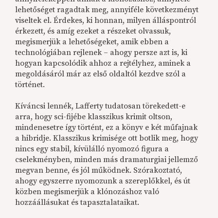
lehetőséget ragadtak meg, annyiféle következményt
viseltek el. Érdekes, ki honnan, milyen álláspontról
érkezett, és amíg ezeket a részeket olvassuk,
megismerjük a lehetőségeket, amik ebben a
technológiában rejlenek – ahogy persze azt is, ki
hogyan kapcsolódik ahhoz a rejtélyhez, aminek a
megoldásáról már az első oldaltól kezdve szól a
történet.
Kíváncsi lennék, Lafferty tudatosan törekedett-e
arra, hogy sci-fijébe klasszikus krimit oltson,
mindenesetre így történt, ez a könyv e két műfajnak
a hibridje. Klasszikus krimisége ott botlik meg, hogy
nincs egy stabil, kívülálló nyomozó figura a
cselekményben, minden más dramaturgiai jellemző
megvan benne, és jól működnek. Szórakoztató,
ahogy egyszerre nyomozunk a szereplőkkel, és út
közben megismerjük a klónozáshoz való
hozzáállásukat és tapasztalataikat.