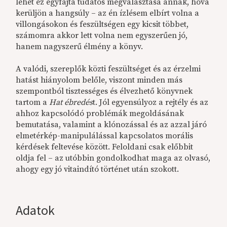
lehet ez egyfajta tudatos megválasztása annak, hova
kerüljön a hangsúly – az én ízlésem elbírt volna a
villongásokon és feszültségen egy kicsit többet,
számomra akkor lett volna nem egyszerűen jó,
hanem nagyszerű élmény a könyv.
A valódi, szereplők közti feszültséget és az érzelmi
hatást hiányolom belőle, viszont minden más
szempontból tisztességes és élvezhető könyvnek
tartom a
Hat ébredés
t. Jól egyensúlyoz a rejtély és az
ahhoz kapcsolódó problémák megoldásának
bemutatása, valamint a klónozással és az azzal járó
elmetérkép-manipulálással kapcsolatos morális
kérdések feltevése között. Feloldani csak előbbit
oldja fel – az utóbbin gondolkodhat maga az olvasó,
ahogy egy jó vitaindító történet után szokott.
Adatok