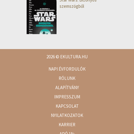
szemszögből
2026
© EKULTURA.HU
NAPI ÉVFORDULÓK
RÓLUNK
ALAPÍTVÁNY
IMPRESSZUM
KAPCSOLAT
NYILATKOZATOK
KARRIER
ADÓ 1%