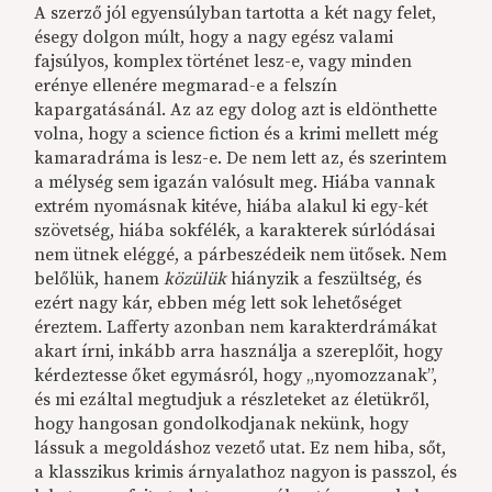
A szerző jól egyensúlyban tartotta a két nagy felet,
és
egy dolgon múlt,
hogy
a nagy egész valami
fajsúlyos, komplex történet lesz-e, vagy minden
erénye ellenére megmarad-e a felszín
kapargatásánál. Az az egy dolog azt is eldönthette
volna, hogy a science fiction és a krimi mellett még
kamaradráma is lesz-e. De nem lett az, és
szerintem
a mélység sem igazán valósult meg. Hiába vannak
extrém nyomásnak kitéve, hiába alakul ki egy-két
szövetség, hiába sokfélék, a karakterek súrlódásai
nem ütnek eléggé, a párbeszédeik nem ütősek. Nem
belőlük, hanem
közülük
hiányzik a feszültség, és
ezért nagy kár, ebben még lett sok lehetőséget
éreztem. Lafferty azonban nem karakterdrámákat
akart írni, inkább arra használja a szereplőit, hogy
kérdeztesse őket egymásról, hogy „nyomozzanak”,
és mi ezáltal megtudjuk a részleteket az életükről,
hogy hangosan gondolkodjanak nekünk, hogy
lássuk a megoldáshoz vezető utat. Ez nem hiba, sőt,
a klasszikus krimis árnyalathoz nagyon is passzol, és