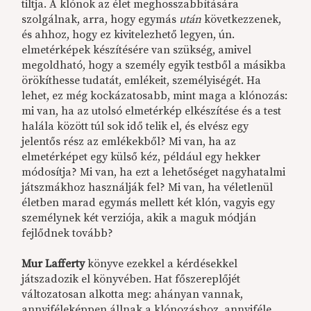
tiltja. A klónok az élet meghosszabbítására
szolgálnak, arra, hogy egymás
után
következzenek,
és ahhoz, hogy ez kivitelezhető
legyen
, ún.
elmetérképek készítésére van szükség, amivel
megoldható, hogy a személy egyik testből a másikba
örökíthesse tudatát, emlékeit, személyiségét. Ha
lehet, ez még kockázatosabb, mint maga a klónozás:
mi van, ha az utolsó elmetérkép elkészítése és a test
halála között túl sok idő telik el, és elvész egy
jelentős rész az emlékekből? Mi van, ha az
elmetérképet egy külső kéz, például egy hekker
módosítja? Mi van, ha ezt a lehetőséget nagyhatalmi
játszmákhoz használják fel? Mi van, ha véletlenül
életben marad egymás mellett két klón, vagyis egy
személynek két verziója, akik a maguk módján
fejlődnek tovább?
Mur Lafferty
könyve ezekkel a kérdésekkel
játszadozik el könyvében. Hat főszereplőjét
változatosan alkotta meg: ahányan vannak,
annyiféleképpen állnak a klónozáshoz, annyiféle