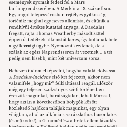
események nyomait fedezi fel a Mars
barlangrendszerében. A Merkúr a 18. században.
Egy angol telepesvárosban rejtélyes gyilkosság
történik: meghal egy neves alkimista, és eltűnik a
rendkívül értékes kutatási anyaga. A Daedalus
fregatt, rajta Thomas Weatherby másodtiszttel
éppen új fedélzeti alkimistát keres, így botlanak bele
a gyilkossági ügybe. Nyomozni kezdenek, de a
szálak az egész Naprendszeren át vezetnek… a tét
pedig nem kisebb, mint két univerzum sorsa.
Nehezen tudom elképzelni, hogyha valaki elolvassa
A Daedalus-incidens
első két fejezetét, akkor nem
valamiféle „hogy mi?” felkiáltással reagál. Először
még egy teljesen szokványos sci-fi történetben
érezzük magunkat, barátságtalan, kihalt Marssal,
hogy aztán a következőben bolygók között
közlekedő hajókon találjuk magunkat, egy olyan
világban, ahol az alkímia a varázslathoz hasonlatos
(és működik!), a Ganümédész a britek elleni lázadás
középpontja, a Kallisztó holdon pedig egy rendkívül