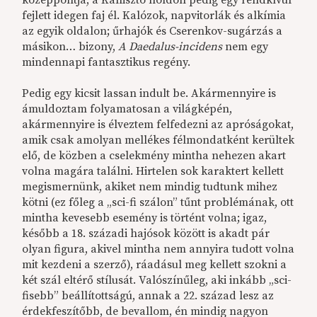
fejlett idegen faj él. Kalózok, napvitorlák és alkímia
az egyik oldalon; űrhajók és Cserenkov-sugárzás a
másikon… bizony,
A Daedalus-incidens
nem egy
mindennapi fantasztikus regény.
Pedig egy kicsit lassan indult be. Akármennyire is
ámuldoztam folyamatosan a világképén,
akármennyire is élveztem felfedezni az apróságokat,
amik csak amolyan mellékes félmondatként kerültek
elő, de közben a cselekmény mintha nehezen akart
volna magára találni. Hirtelen sok karaktert kellett
megismernünk, akiket nem mindig tudtunk mihez
kötni (ez főleg a „sci-fi szálon” tűnt problémának, ott
mintha kevesebb esemény is történt volna; igaz,
később a 18. századi hajósok között is akadt pár
olyan figura, akivel mintha nem annyira tudott volna
mit kezdeni a szerző), ráadásul meg kellett szokni a
két szál eltérő stílusát. Valószínűleg, aki inkább „sci-
fisebb” beállítottságú, annak a 22. század lesz az
érdekfeszítőbb, de bevallom, én mindig nagyon