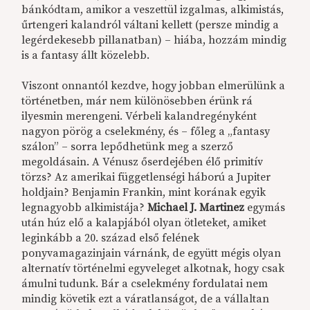
bánkódtam, amikor a veszettül izgalmas, alkimistás,
űrtengeri kalandról váltani kellett (persze mindig a
legérdekesebb pillanatban) – hiába, hozzám mindig
is a fantasy állt közelebb.
Viszont onnantól kezdve, hogy jobban elmerülünk a
történetben, már nem különösebben érünk rá
ilyesmin merengeni. Vérbeli kalandregényként
nagyon pörög a cselekmény, és – főleg a „fantasy
szálon” – sorra lepődhetünk meg a szerző
megoldásain. A Vénusz őserdejében élő primitív
törzs? Az amerikai függetlenségi háború a Jupiter
holdjain? Benjamin Frankin, mint korának egyik
legnagyobb alkimistája?
Michael J. Martinez
egymás
után húz elő a kalapjából olyan ötleteket, amiket
leginkább a 20. század első felének
ponyvamagazinjain várnánk, de együtt mégis olyan
alternatív történelmi egyveleget alkotnak, hogy csak
ámulni tudunk. Bár a cselekmény fordulatai nem
mindig követik ezt a váratlanságot, de a vállaltan