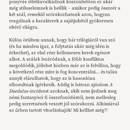
ponyvás ötletkavalkádnak köszönhetően ez akár
még stíluselemnek is beillik – amikor pedig összeér a
két szál, remekül szórakozhatunk azon, hogyan
reagálnak a karakterek a sajátjukétól gyökeresen
eltérő világra.
Külön örültem annak, hogy bár trilógiáról van szó
(és ha minden igaz, a folytatás akár még idén is
érkezhet), az első rész kellemesen kerek egészet
alkot. A szálak lezáródnak, a főbb konfliktus
megoldódik, jóllehet közben már az is felvillan, hogy
a következő rész mire is fog koncentrálni… és talán
annyit elárulhatok, hogy az is hasonlóan
elborultnak ígérkezik. Addig is bátran ajánlom
A
Daedalus-incidens
t azoknak, akik nem ijednek meg
némi fantasy/sci-fi összefonódástól, nem mellesleg
pedig szeretnének veszett jól szórakozni. Alkímiával
az űrben tartott vitorláshajók! Mi kellhet még?!