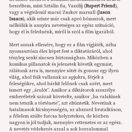
beszéltem, mint Sztálin fia, Vaszilij (
Rupert Friend
),
vagy a végtelenül macsó Zsukov marsall (
Jason
Isaacs
), akik szinte már csak apró bónuszok, mert
nélkülük is annyira nevetséges az egész szituáció,
hogy el is felednénk, miről is szól a film igazából.
Mert annak ellenére, hogy ez a film vígjáték, néha
nyomasztóan éles képet fest a diktatúráról, ahol
tényleg senki sincsen biztonságban. Miközben a
komikus pillanatok és jelenetek követik egymást,
rálátunk arra is, mennyire sötét és gonosz egy ilyen
világ, ahol fiúk vallanak az apjukra, férjek a
feleségükre, ahol bárkit lelőnek csak azért, mert
ismert egy „árulót”. Amikor a diktátorok szeszélye
emberéletek százait követelte, amikor „ha valakinek
nem tetszik a története”, azt eltüntetik. Nevetünk a
hatalmasok kicsinyességén, az abszurd brutalitáson,
a félelem szülte furcsa helyzeteken, de közben
nagyon is jól tudjuk, mennyire rettenetes ez az egész.
A nevetés védekezés azzal a sok borzalommal