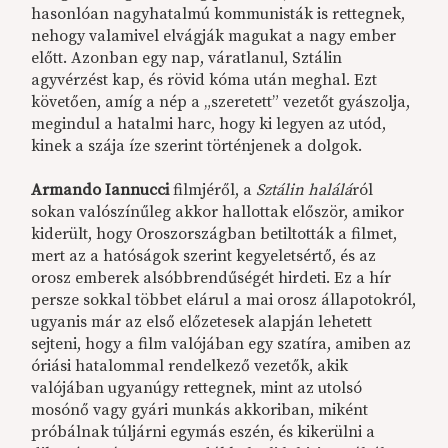
hasonlóan nagyhatalmú kommunisták is rettegnek,
nehogy valamivel elvágják magukat a nagy ember
előtt. Azonban egy nap, váratlanul, Sztálin
agyvérzést kap, és rövid kóma után meghal. Ezt
követően, amíg a nép a „szeretett” vezetőt gyászolja,
megindul a hatalmi harc, hogy ki legyen az utód,
kinek a szája íze szerint történjenek a dolgok.
Armando Iannucci
filmjéről, a
Sztálin halálá
ról
sokan valószínűleg akkor hallottak először, amikor
kiderült, hogy Oroszországban betiltották a filmet,
mert az a hatóságok szerint kegyeletsértő, és az
orosz emberek alsóbbrendűségét hirdeti. Ez a hír
persze sokkal többet elárul a mai orosz állapotokról,
ugyanis már az első előzetesek alapján lehetett
sejteni, hogy a film valójában egy szatíra, amiben az
óriási hatalommal rendelkező vezetők, akik
valójában ugyanúgy rettegnek, mint az utolsó
mosónő vagy gyári munkás akkoriban, miként
próbálnak túljárni egymás eszén, és kikerülni a