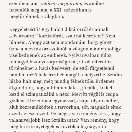
szemben, ami
valóban megtörtént
, és amihez
hasonlók még ma, a XXI. században is
megtörténnek a világban.
Kegyeletsértő? Egy halott diktátorról és annak
„elvtársairól” karikatúrát, szatírát készíteni? Nem
hinném. Ahogy azt sem mondanám, hogy gúnyt
űzne a mozi az oroszokból: a világon mindenhol így
viselkednének az emberek. Nyilvánvalóan túloz,
felnagyít bizonyos apróságokat, itt-ott elferdíti a
történelmet a hatás kedvéért, de ettől függetlenül
minden néző beleérezheti magát a helyzetbe. Sztálin
hiába halt meg, még mindig félnek tőle. Érdemes
átgondolni, hogy a filmben kik a „jó fiúk”, kikkel
kezd el szimpatizálni a néző. Mert itt végül is csupa
gyilkos áll szemben egymással, csupa olyan ember,
akik közreműködtek a terrorban, sőt, maguk is éltek
ezzel az eszközzel. De mégis: van remény arra, hogy
valamivel jobb lesz Sztálin után? Van remény, hogy
még ha szörnyetegek is követik a legnagyobb