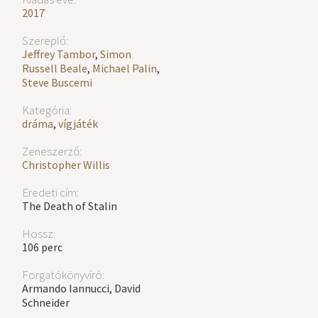
2017
Szereplő:
Jeffrey Tambor
,
Simon
Russell Beale
,
Michael Palin
,
Steve Buscemi
Kategória:
dráma
,
vígjáték
Zeneszerző:
Christopher Willis
Eredeti cím:
The Death of Stalin
Hossz:
106 perc
Forgatókönyvíró:
Armando Iannucci, David
Schneider