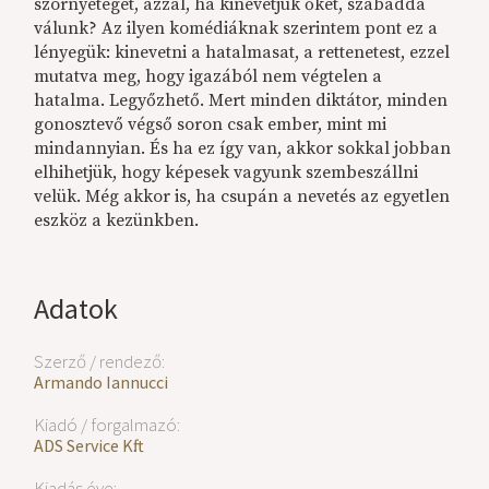
szörnyeteget, azzal, ha kinevetjük őket, szabaddá
válunk? Az ilyen komédiáknak szerintem pont ez a
lényegük: kinevetni a hatalmasat, a rettenetest, ezzel
mutatva meg, hogy igazából nem végtelen a
hatalma. Legyőzhető. Mert minden diktátor, minden
gonosztevő végső soron csak ember, mint mi
mindannyian. És ha ez így van, akkor sokkal jobban
elhihetjük, hogy képesek vagyunk szembeszállni
velük. Még akkor is, ha csupán a nevetés az egyetlen
eszköz a kezünkben.
Adatok
Szerző / rendező:
Armando Iannucci
Kiadó / forgalmazó:
ADS Service Kft.
Kiadás éve: