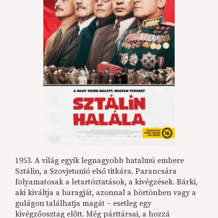
1953. A világ egyik legnagyobb hatalmú embere
Sztálin, a Szovjetunió első titkára. Parancsára
folyamatosak a letartóztatások, a kivégzések. Bárki,
aki kiváltja a haragját, azonnal a börtönben vagy a
gulágon találhatja magát – esetleg egy
kivégzőosztag előtt. Még párttársai, a hozzá