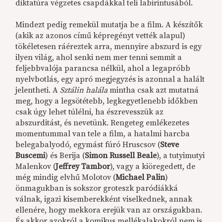
diktatúra végzetes csapdákkal teli labirintusából.
Mindezt pedig remekül mutatja be a film. A készítők
(akik az azonos című képregényt vették alapul)
tökéletesen ráéreztek arra, mennyire abszurd is egy
ilyen világ, ahol senki nem mer tenni semmit a
feljebbvalója parancsa nélkül, ahol a legapróbb
nyelvbotlás, egy apró megjegyzés is azonnal a halált
jelentheti. A
Sztálin halála
mintha csak azt mutatná
meg, hogy a legsötétebb, legkegyetlenebb időkben
csak úgy lehet túlélni, ha észrevesszük az
abszurditást, és nevetünk. Rengeteg emlékezetes
momentummal van tele a film, a hatalmi harcba
belegabalyodó, egymást fúró Hruscsov (
Steve
Buscemi
) és Berija (
Simon Russell Beale
), a tutyimutyi
Malenkov (
Jeffrey Tambor
), vagy a kiöregedett, de
még mindig elvhű Molotov (
Michael Palin
)
önmagukban is sokszor groteszk paródiákká
válnak, igazi kisemberekként viselkednek, annak
ellenére, hogy mekkora erejük van az országukban.
És akkor azokról a komikus mellékalakokról nem is