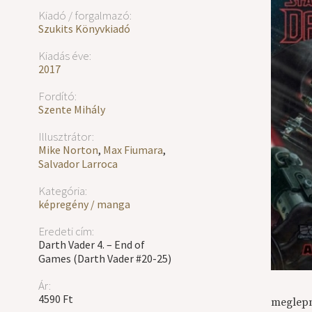
Kiadó / forgalmazó:
Szukits Könyvkiadó
Kiadás éve:
2017
Fordító:
Szente Mihály
Illusztrátor:
Mike Norton
,
Max Fiumara
,
Salvador Larroca
Kategória:
képregény / manga
Eredeti cím:
Darth Vader 4. – End of
Games (Darth Vader #20-25)
Ár:
4590 Ft
meglep