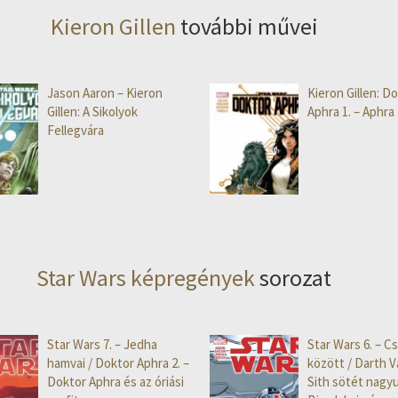
Kieron Gillen
további művei
Jason Aaron – Kieron
Kieron Gillen: D
Gillen: A Sikolyok
Aphra 1. – Aphra
Fellegvára
Star Wars képregények
sorozat
Star Wars 7. – Jedha
Star Wars 6. – Cs
hamvai / Doktor Aphra 2. –
között / Darth V
Doktor Aphra és az óriási
Sith sötét nagyu