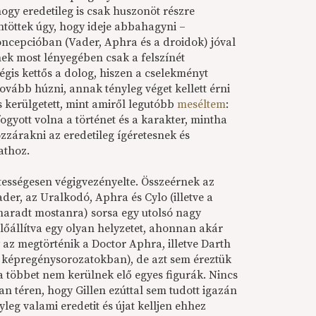
hogy eredetileg is csak huszonöt részre
ntöttek úgy, hogy ideje abbahagyni –
ncepcióban (Vader, Aphra és a droidok) jóval
nek most lényegében csak a felszínét
is kettős a dolog, hiszen a cselekményt
tovább húzni, annak tényleg véget kellett érni
s kerülgetett, mint amiről legutóbb
meséltem
:
fogyott volna a történet és a karakter, mintha
zzárakni az eredetileg ígéretesnek és
athoz.
ztességesen végigvezényelte. Összeérnek az
ader, az Uralkodó, Aphra és Cylo (illetve a
aradt mostanra) sorsa egy utolsó nagy
lőállítva egy olyan helyzetet, ahonnan akár
y az megtörténik a Doctor Aphra, illetve Darth
th képregénysorozatokban), de
azt
sem éreztük
 többet nem kerülnek elő egyes figurák. Nincs
 téren, hogy Gillen ezúttal sem tudott igazán
eg valami eredetit és újat kelljen
ehhez