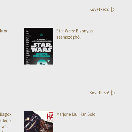
Következő
oktor
Star Wars: Bizonyos
szemszögből
Következő
illagok
Marjorie Liu: Han Solo
ader, a
ra 1. –