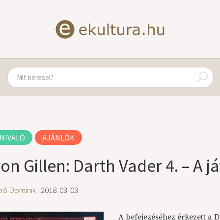
NIVALÓ
AJÁNLÓK
ron Gillen: Darth Vader 4. – A 
bó Dominik
| 2018. 03. 03.
A befejezéséhez érkezett a 