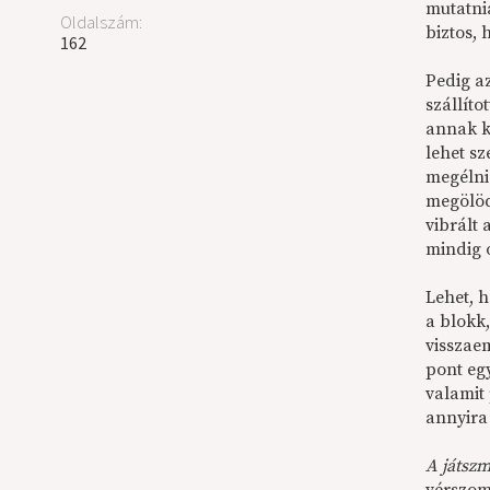
mutatni
Oldalszám:
biztos,
162
Pedig az
szállít
annak k
lehet s
megélni 
megölöd,
vibrált 
mindig 
Lehet, 
a blokk
visszae
pont eg
valamit 
annyira 
A játsz