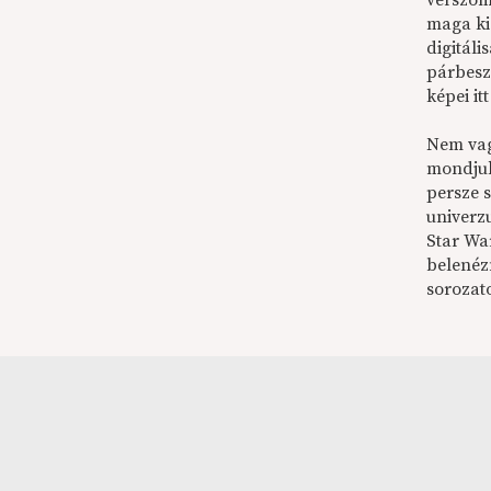
vérszom
maga ki
digitál
párbesz
képei it
Nem vag
mondjuk 
persze 
univerz
Star Wa
belenéz
sorozato