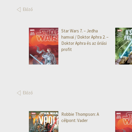
Előző
Star Wars 7. – Jedha
hamvai / Doktor Aphra 2. –
Doktor Aphra és az óriási
profit
Előző
Robbie Thompson: A
célpont: Vader