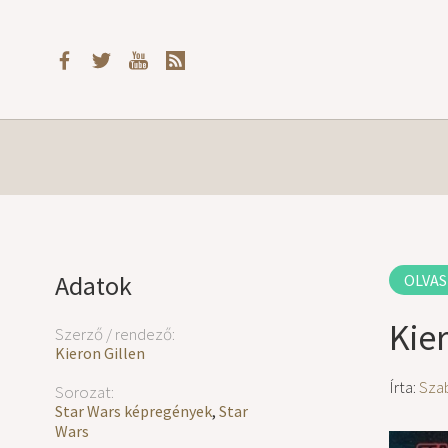
Adatok
OLVAS
Kie
Szerző / rendező:
Kieron Gillen
Írta:
Sza
Sorozat:
Star Wars képregények
,
Star
Wars