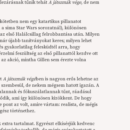
 lezárásnak tűnik tehát
A játszmák vége
, de nem
t kötetben nem egy katartikus pillanatot
m a sima Star Wars
sorozatnál)
, különösen
az első Halálcsillag felrobbantása után. Milyen
már újabb tanítványokat keres; milyen lehet
és gyakorlatilag felesküdtél arra, hogy
rzelmi feszültség az első pillanattól kezdve ott
a az akció, mintha Gillen sem érezte volna
t
A játszmák végé
ben is nagyon erős lehetne az
l szembesül, de nekem mégsem hatott igazán. A
alannak és fókuszálatlannak tűnt, ráadásul
lődik, ami így különösen kizökkent. De hogy
 pont az volt, amire vártam: realista, de mégis
egész történethez.
extra tartalmat. Egyrészt elkísérjük kedvenc