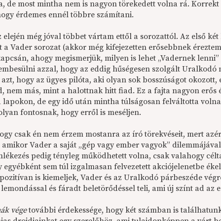
a, de most mintha nem is nagyon törekedett volna rá. Korrekt
 hogy érdemes ennél többre számítani.
 elején még jóval többet vártam ettől a sorozattól. Az első ké
ott a Vader sorozat (akkor még kifejezetten erősebbnek érezte
apcsán, ahogy megismerjük, milyen is lehet „Vadernek lenni” 
zembesülni azzal, hogy az eddig hűségesen szolgált Uralkodó 
azt, hogy az ügyes pilóta, aki olyan sok bosszúságot okozott, 
 nem más, mint a halottnak hitt fiad. Ez a fajta nagyon erős é
a lapokon, de egy idő után mintha túlságosan felváltotta voln
olyan fontosnak, hogy erről is meséljen.
hogy csak én nem érzem mostanra az író törekvéseit, mert azér
, amikor Vader a saját „gép vagy ember vagyok” dilemmájáva
mlékezés pedig tényleg működhetett volna, csak valahogy célt
y egyébként sem túl izgalmasan felvezetett akciójelenetbe éke
pozitívan is kiemeljek, Vader és az Uralkodó párbeszéde végre
lemondással és fáradt beletörődéssel teli, ami új színt ad az 
mák vége
további érdekessége, hogy két számban is találhatunk 