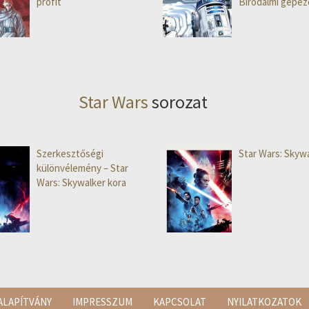
profit
Birodalmi gépez
Star Wars
sorozat
Szerkesztőségi
Star Wars: Skywa
különvélemény – Star
Wars: Skywalker kora
ALAPÍTVÁNY
IMPRESSZUM
KAPCSOLAT
NYILATKOZATOK