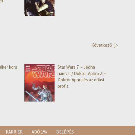
et
Következő
lker kora
Star Wars 7. – Jedha
hamvai / Doktor Aphra 2. –
Doktor Aphra és az óriási
profit
KARRIER
ADÓ 1%
BELÉPÉS