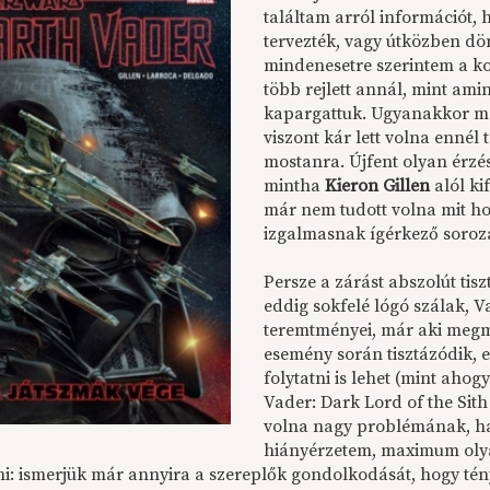
találtam arról információt, 
tervezték, vagy útközben dö
mindenesetre szerintem a ko
több rejlett annál, mint ami
kapargattuk. Ugyanakkor még
viszont kár lett volna ennél 
mostanra. Újfent olyan érzé
mintha
Kieron Gillen
alól ki
már nem tudott volna mit ho
izgalmasnak ígérkező soroz
Persze a zárást abszolút tis
eddig sokfelé lógó szálak, V
teremtményei, már aki megm
esemény során tisztázódik, e
folytatni is lehet (mint ahog
Vader: Dark Lord of the Si
volna nagy problémának, ha
hiányérzetem, maximum olyan
ni
: ismerjük már annyira a szereplők gondolkodását, hogy tényl