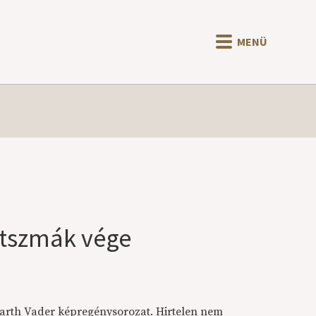
MENÜ
játszmák vége
Darth Vader képregénysorozat. Hirtelen nem