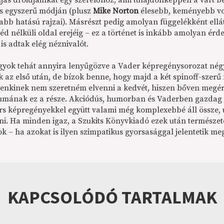
jas droidjainkat egy szerelőhöz, ami tulajdonképpen a várt bef
s egyszerű módján (plusz
Mike Norton
élesebb, keményebb vo
isabb hatású rajzai). Másrészt pedig amolyan függelékként ell
éd nélküli oldal erejéig – ez a történet is inkább amolyan érd
t is adtak elég néznivalót.
yok tehát annyira lenyűgözve a Vader képregénysorozat nég
az első után, de bízok benne, hogy majd a két spinoff-szerű f
senkinek nem szeretném elvenni a kedvét, hiszen bőven megéri
umának ez a része. Akciódús, humorban és Vaderben gazdag 
rs képregényekkel együtt valami még komplexebbé áll össze, 
ni. Ha minden igaz, a Szukits Könyvkiadó ezek után természet
k – ha azokat is ilyen szimpatikus gyorsasággal jelentetik me
KAPCSOLÓDÓ TARTALMAK