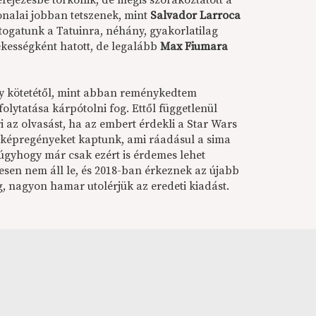
ejezésbe torkollik, de mégis szórakoztatott a
nalai jobban tetszenek, mint
Salvador Larroca
átogatunk a Tatuinra, néhány, gyakorlatilag
ekességként hatott, de legalább
Max Fiumara
y kötetétől, mint abban reménykedtem
olytatása kárpótolni fog. Ettől függetlenül
 az olvasást, ha az embert érdekli a Star Wars
képregényeket kaptunk, ami ráadásul a sima
úgyhogy már csak ezért is érdemes lehet
esen nem áll le, és 2018-ban érkeznek az újabb
g, nagyon hamar utolérjük az eredeti kiadást.