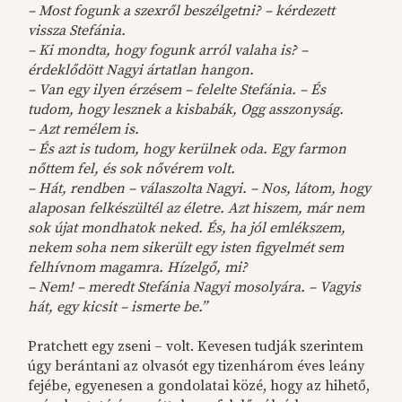
– Most fogunk a szexről beszélgetni? – kérdezett
vissza Stefánia.
– Ki mondta, hogy fogunk arról valaha is? –
érdeklődött Nagyi ártatlan hangon.
– Van egy ilyen érzésem – felelte Stefánia. – És
tudom, hogy lesznek a kisbabák, Ogg asszonyság.
– Azt remélem is.
– És azt is tudom, hogy kerülnek oda. Egy farmon
nőttem fel, és sok nővérem volt.
– Hát, rendben – válaszolta Nagyi. – Nos, látom, hogy
alaposan felkészültél az életre. Azt hiszem, már nem
sok újat mondhatok neked. És, ha jól emlékszem,
nekem soha nem sikerült egy isten figyelmét sem
felhívnom magamra. Hízelgő, mi?
– Nem! – meredt Stefánia Nagyi mosolyára. – Vagyis
hát, egy kicsit – ismerte be.”
Pratchett egy zseni – volt. Kevesen tudják szerintem
úgy berántani az olvasót egy tizenhárom éves leány
fejébe, egyenesen a gondolatai közé, hogy az hihető,