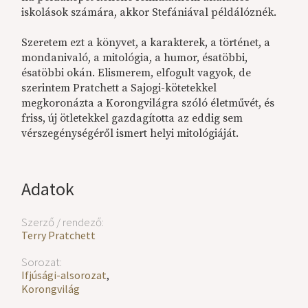
iskolások számára, akkor Stefániával példálóznék.
Szeretem ezt a könyvet, a karakterek, a történet, a
mondanivaló, a mitológia, a humor, ésatöbbi,
ésatöbbi okán. Elismerem, elfogult vagyok, de
szerintem Pratchett a Sajogi-kötetekkel
megkoronázta a Korongvilágra szóló életművét, és
friss, új ötletekkel gazdagította az eddig sem
vérszegénységéről ismert helyi mitológiáját.
Adatok
Szerző / rendező:
Terry Pratchett
Sorozat:
Ifjúsági-alsorozat
,
Korongvilág