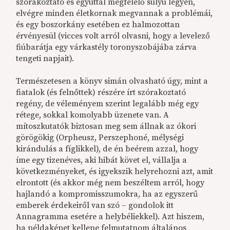
szórakoztató és egyúttal megfelelő súlyú legyen,
elvégre minden életkornak megvannak a problémái,
és egy boszorkány esetében ez halmozottan
érvényesül (vicces volt arról olvasni, hogy a levelező
fiúbarátja egy várkastély toronyszobájába zárva
tengeti napjait).
Természetesen a könyv simán olvasható úgy, mint a
fiatalok (és felnőttek) részére írt szórakoztató
regény, de véleményem szerint legalább még egy
rétege, sokkal komolyabb üzenete van. A
mítoszkutatók biztosan meg sem állnak az ókori
görögökig (Orpheusz, Perszephoné, mélységi
kirándulás a fíglikkel), de én beérem azzal, hogy
íme egy tizenéves, aki hibát követ el, vállalja a
következményeket, és igyekszik helyrehozni azt, amit
elrontott (és akkor még nem beszéltem arról, hogy
hajlandó a kompromisszumokra, ha az egyszerű
emberek érdekeiről van szó – gondolok itt
Annagramma esetére a helybéliekkel). Azt hiszem,
ha példaképet kellene felmutatnom általános