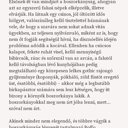
Elsőnek itt van mindjárt a boszorkányság, ahogyan
azt az egyszerű falusi népek elképzelik, illetve
elvárják. Ha látnak egy csinos, jól öltözött idős
hölgyet, valószínűleg kellő tisztelettel bánnának
vele, de hogy a szavára nem sokat adnak vitás
ügyekben, az teljesen nyilvánvaló, miként az is, hogy
nem őt fogják segítségül hívni, ha disznóellés idején
probléma adódik a kocával. Ellenben ha csúcsos
kalapot, fekete ruhát visel, kellő mennyiségű
bibircsók, ránc és szőrszál van az arcán, a falutól
kellő távolságban lévő kunyhójában pedig
megtalálható egy közepesen lelkes gothic rajongó
gyűjteménye (koponyák, pókháló, zöld füstöt eregető
üst, ésatöbbi, ésatöbbi) – akkor még a legbutább
birkapásztor számára sem lesz kétséges, hogy itt
bizony a környék boszorkánya lakik. A
boszorkányokkal meg nem árt jóba lenni, mert…
szóval nem árt.
Akinek mindez nem elegendő, és többre vágyik a
boszorkányság lényegét tartalmazó Boffo