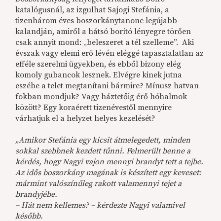
katalógusnál, az izgulhat Sajogi Stefánia, a
tizenhárom éves boszorkánytanonc legújabb
kalandján, amiről a hátsó borító lényegre törően
csak annyit mond: „beleszeret a tél szelleme”. Aki
évszak vagy elemi erő lévén eléggé tapasztalatlan az
efféle szerelmi ügyekben, és ebből bizony elég
komoly gubancok lesznek. Elvégre kinek jutna
eszébe a telet megtanítani bármire? Mínusz hatvan
fokban mondjuk? Vagy háztetőig érő hóhalmok
között? Egy koraérett tizenévestől mennyire
várhatjuk el a helyzet helyes kezelését?
„Amikor Stefánia egy kicsit átmelegedett, minden
sokkal szebbnek kezdett tűnni. Felmerült benne a
kérdés, hogy Nagyi vajon mennyi brandyt tett a tejbe.
Az idős boszorkány magának is készített egy keveset:
mármint valószínűleg rakott valamennyi tejet a
brandyjébe.
– Hát nem kellemes? – kérdezte Nagyi valamivel
később.