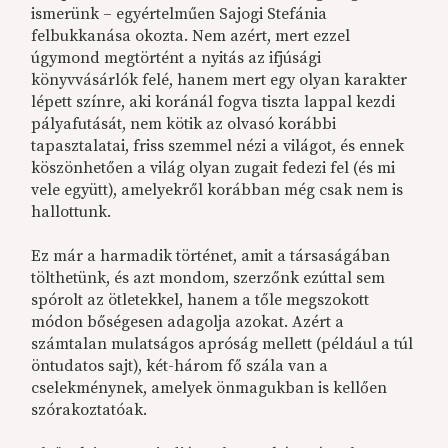
ismerünk – egyértelműen Sajogi Stefánia
felbukkanása okozta. Nem azért, mert ezzel
úgymond megtörtént a nyitás az ifjúsági
könyvvásárlók felé, hanem mert egy olyan karakter
lépett színre, aki koránál fogva tiszta lappal kezdi
pályafutását, nem kötik az olvasó korábbi
tapasztalatai, friss szemmel nézi a világot, és ennek
köszönhetően a világ olyan zugait fedezi fel (és mi
vele együtt), amelyekről korábban még csak nem is
hallottunk.
Ez már a harmadik történet, amit a társaságában
tölthetünk, és azt mondom, szerzőnk ezúttal sem
spórolt az ötletekkel, hanem a tőle megszokott
módon bőségesen adagolja azokat. Azért a
számtalan mulatságos apróság mellett (például a túl
öntudatos sajt), két-három fő szála van a
cselekménynek, amelyek önmagukban is kellően
szórakoztatóak.