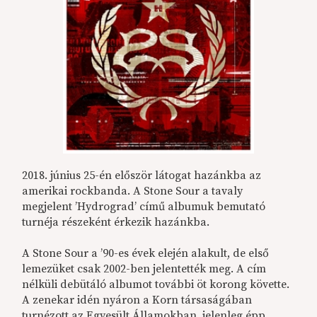
2018. június 25-én először látogat hazánkba az
amerikai rockbanda. A Stone Sour a tavaly
megjelent ’Hydrograd’ című albumuk bemutató
turnéja részeként érkezik hazánkba.
A Stone Sour a ’90-es évek elején alakult, de első
lemezüket csak 2002-ben jelentették meg. A cím
nélküli debütáló albumot további öt korong követte.
A zenekar idén nyáron a Korn társaságában
turnézott az Egyesült Államokban, jelenleg épp