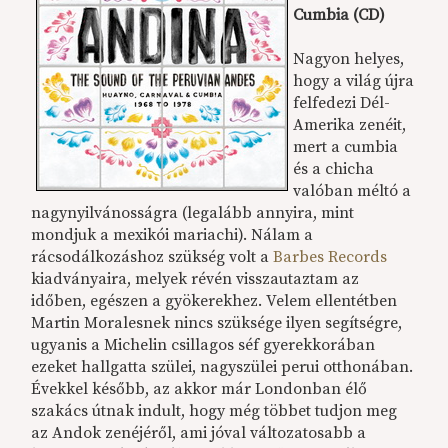
Cumbia (CD)
Nagyon helyes,
hogy a világ újra
felfedezi Dél-
Amerika zenéit,
mert a cumbia
és a chicha
valóban méltó a
nagynyilvánosságra (legalább annyira, mint
mondjuk a mexikói mariachi). Nálam a
rácsodálkozáshoz szükség volt a
Barbes Records
kiadványaira, melyek révén visszautaztam az
időben, egészen a gyökerekhez. Velem ellentétben
Martin Moralesnek nincs szüksége ilyen segítségre,
ugyanis a Michelin csillagos séf gyerekkorában
ezeket hallgatta szülei, nagyszülei perui otthonában.
Évekkel később, az akkor már Londonban élő
szakács útnak indult, hogy még többet tudjon meg
az Andok zenéjéről, ami jóval változatosabb a