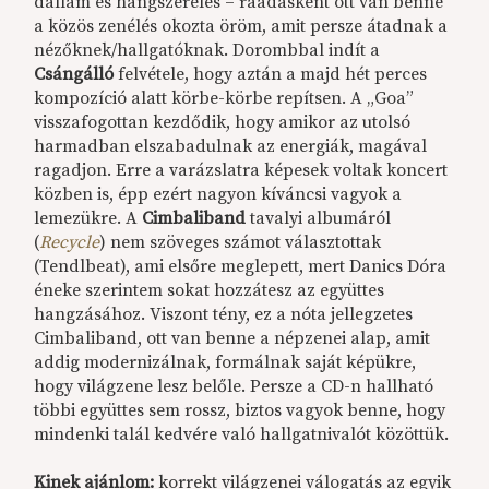
dallam és hangszerelés – ráadásként ott van benne
a közös zenélés okozta öröm, amit persze átadnak a
nézőknek/hallgatóknak. Dorombbal indít a
Csángálló
felvétele, hogy aztán a majd hét perces
kompozíció alatt körbe-körbe repítsen. A „Goa”
visszafogottan kezdődik, hogy amikor az utolsó
harmadban elszabadulnak az energiák, magával
ragadjon. Erre a varázslatra képesek voltak koncert
közben is, épp ezért nagyon kíváncsi vagyok a
lemezükre. A
Cimbaliband
tavalyi albumáról
(
Recycle
) nem szöveges számot választottak
(Tendlbeat), ami elsőre meglepett, mert Danics Dóra
éneke szerintem sokat hozzátesz az együttes
hangzásához. Viszont tény, ez a nóta jellegzetes
Cimbaliband, ott van benne a népzenei alap, amit
addig modernizálnak, formálnak saját képükre,
hogy világzene lesz belőle. Persze a CD-n hallható
többi együttes sem rossz, biztos vagyok benne, hogy
mindenki talál kedvére való hallgatnivalót közöttük.
Kinek ajánlom:
korrekt világzenei válogatás az egyik