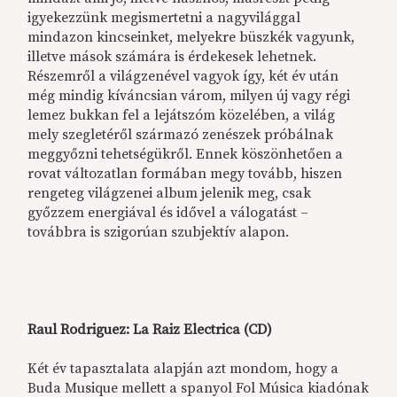
igyekezzünk megismertetni a nagyvilággal
mindazon kincseinket, melyekre büszkék vagyunk,
illetve mások számára is érdekesek lehetnek.
Részemről a világzenével vagyok így, két év után
még mindig kíváncsian várom, milyen új vagy régi
lemez bukkan fel a lejátszóm közelében, a világ
mely szegletéről származó zenészek próbálnak
meggyőzni tehetségükről. Ennek köszönhetően a
rovat változatlan formában megy tovább, hiszen
rengeteg világzenei album jelenik meg, csak
győzzem energiával és idővel a válogatást –
továbbra is szigorúan szubjektív alapon.
Raul Rodriguez: La Raiz Electrica (CD)
Két év tapasztalata alapján azt mondom, hogy a
Buda Musique mellett a spanyol Fol Música kiadónak