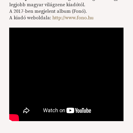
legjobb magyar világzene kiadótól.
A 2017-ben megjelent album (Fonó).
A kiadó weboldala:
http://www.fono.hu