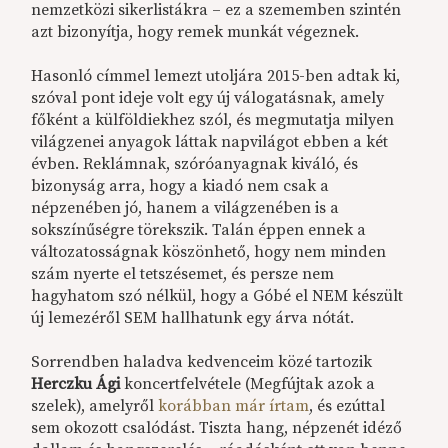
nemzetközi sikerlistákra – ez a szememben szintén
azt bizonyítja, hogy remek munkát végeznek.
Hasonló címmel lemezt utoljára 2015-ben adtak ki,
szóval pont ideje volt egy új válogatásnak, amely
főként a külföldiekhez szól, és megmutatja milyen
világzenei anyagok láttak napvilágot ebben a két
évben. Reklámnak, szóróanyagnak kiváló, és
bizonyság arra, hogy a kiadó nem csak a
népzenében jó, hanem a világzenében is a
sokszínűségre törekszik. Talán éppen ennek a
változatosságnak köszönhető, hogy nem minden
szám nyerte el tetszésemet, és persze nem
hagyhatom szó nélkül, hogy a Góbé el NEM készült
új lemezéről SEM hallhatunk egy árva nótát.
Sorrendben haladva kedvenceim közé tartozik
Herczku Ági
koncertfelvétele (Megfújtak azok a
szelek), amelyről
korábban már írtam
, és ezúttal
sem okozott csalódást. Tiszta hang, népzenét idéző