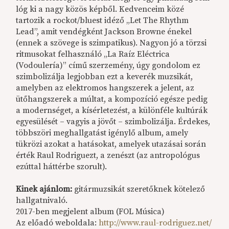
lóg ki a nagy közös képből. Kedvenceim közé
tartozik a rockot/bluest idéző „Let The Rhythm
Lead”, amit vendégként Jackson Browne énekel
(ennek a szövege is szimpatikus). Nagyon jó a törzsi
ritmusokat felhasználó „La Raíz Eléctrica
(Vodoulería)” című szerzemény, úgy gondolom ez
szimbolizálja legjobban ezt a keverék muzsikát,
amelyben az elektromos hangszerek a jelent, az
ütőhangszerek a múltat, a kompozíció egésze pedig
a modernséget, a kísérletezést, a különféle kultúrák
egyesülését – vagyis a jövőt – szimbolizálja. Érdekes,
többszöri meghallgatást igénylő album, amely
tükrözi azokat a hatásokat, amelyek utazásai során
érték Raul Rodriguezt, a zenészt (az antropológus
ezúttal háttérbe szorult).
Kinek ajánlom:
gitármuzsikát szeretőknek kötelező
hallgatnivaló.
2017-ben megjelent album (FOL Música)
Az előadó weboldala:
http://www.raul-rodriguez.net/