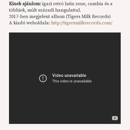
Kinek ajánlom:
igazi retró latin zene, cumbia és a
többiek, múlt századi hangulattal.
2017-ben megjelent album (Tigers Milk Records)
A kiadó weboldala:
http://tigersmilkrecords.com/