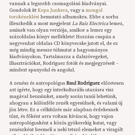
vannak a legszebb csomagolású kiadványai.
Gondolok itt
Kepa Junkera
, vagy a
mongol
torokéneklést
bemutató albumokra. Ebbe a sorba
illeszkedik a most megjelent
La Raiz Electrica
lemez,
aminek van olyan verziója, amikor a lemez egy
százoldalas könyv melléklete! Hozzám csupán a
negyvenhat oldalas CD könyvecske jutott el, de ez
még mindig messze túlmutat a hagyományos
kiadványokon. Tartalmazza a dalszövegeket,
illusztrációkat, Rodriguez fotóit és megjegyzéseit –
mindezt spanyolul és angolul.
A zenész és antropológus
Raul Rodriguez
előzetesen
azt ígérte, hogy egy interkulturális utazásra visz
magával bennünket, amely során tanúi lehetünk,
ahogyan a különféle zenék egyesülnek, és valami új
jön létre. Ez a célkitűzés már alapban érdekesnek
tűnt, és főként arra voltam kíváncsi, hogy vajon
antropológusként a közös gyökerekig kutat, vagy
zenészként beemeli a neki tetsző elemeket a vizsgált