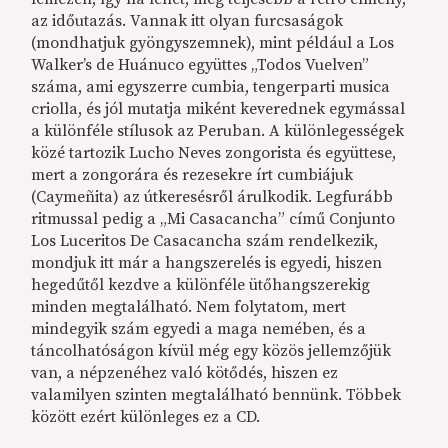
az időutazás. Vannak itt olyan furcsaságok
(mondhatjuk gyöngyszemnek), mint például a Los
Walker’s de Huánuco együttes „Todos Vuelven”
száma, ami egyszerre cumbia, tengerparti musica
criolla, és jól mutatja miként keverednek egymással
a különféle stílusok az Peruban. A különlegességek
közé tartozik Lucho Neves zongorista és együttese,
mert a zongorára és rezesekre írt cumbiájuk
(Caymeñita) az útkeresésről árulkodik. Legfurább
ritmussal pedig a „Mi Casacancha” című Conjunto
Los Luceritos De Casacancha szám rendelkezik,
mondjuk itt már a hangszerelés is egyedi, hiszen
hegedűtől kezdve a különféle ütőhangszerekig
minden megtalálható. Nem folytatom, mert
mindegyik szám egyedi a maga nemében, és a
táncolhatóságon kívül még egy közös jellemzőjük
van, a népzenéhez való kötődés, hiszen ez
valamilyen szinten megtalálható bennünk. Többek
között ezért különleges ez a CD.