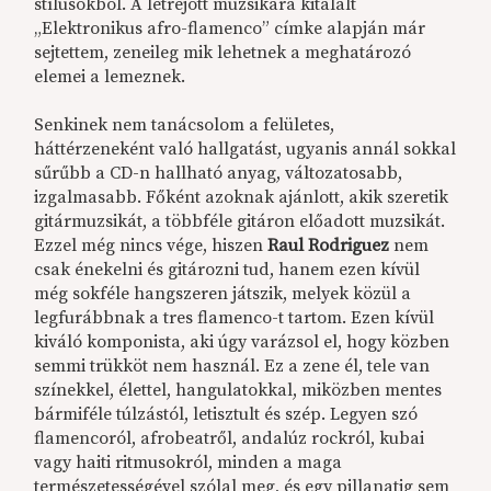
stílusokból. A létrejött muzsikára kitalált
„Elektronikus afro-flamenco” címke alapján már
sejtettem, zeneileg mik lehetnek a meghatározó
elemei a lemeznek.
Senkinek nem tanácsolom a felületes,
háttérzeneként való hallgatást, ugyanis annál sokkal
sűrűbb a CD-n hallható anyag, változatosabb,
izgalmasabb. Főként azoknak ajánlott, akik szeretik
gitármuzsikát, a többféle gitáron előadott muzsikát.
Ezzel még nincs vége, hiszen
Raul Rodriguez
nem
csak énekelni és gitározni tud, hanem ezen kívül
még sokféle hangszeren játszik, melyek közül a
legfurábbnak a tres flamenco-t tartom. Ezen kívül
kiváló komponista, aki úgy varázsol el, hogy közben
semmi trükköt nem használ. Ez a zene él, tele van
színekkel, élettel, hangulatokkal, miközben mentes
bármiféle túlzástól, letisztult és szép. Legyen szó
flamencoról, afrobeatről, andalúz rockról, kubai
vagy haiti ritmusokról, minden a maga
természetességével szólal meg, és egy pillanatig sem