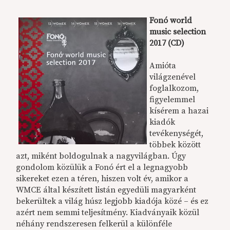
Fonó world
music selection
2017 (CD)
Amióta
világzenével
foglalkozom,
figyelemmel
kísérem a hazai
kiadók
tevékenységét,
többek között
azt, miként boldogulnak a nagyvilágban. Úgy
gondolom közülük a Fonó ért el a legnagyobb
sikereket ezen a téren, hiszen volt év, amikor a
WMCE által készített listán egyedüli magyarként
bekerültek a világ húsz legjobb kiadója közé – és ez
azért nem semmi teljesítmény. Kiadványaik közül
néhány rendszeresen felkerül a különféle