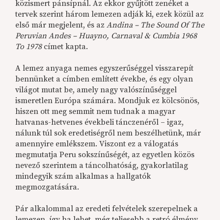
közismert pánsípnál. Az ekkor gyűjtött zenéket a
tervek szerint három lemezen adják ki, ezek közül az
első már megjelent, és az
Andina – The Sound Of The
Peruvian Andes – Huayno, Carnaval & Cumbia 1968
To 1978
címet kapta.
A lemez anyaga nemes egyszerűséggel visszarepít
bennünket a címben említett évekbe, és egy olyan
világot mutat be, amely nagy valószínűséggel
ismeretlen Európa számára. Mondjuk ez kölcsönös,
hiszen ott meg semmit nem tudnak a magyar
hatvanas-hetvenes évekbeli tánczenéről – igaz,
nálunk túl sok eredetiségről nem beszélhetünk, már
amennyire emlékszem. Viszont ez a válogatás
megmutatja Peru sokszínűségét, az egyetlen közös
nevező szerintem a táncolhatóság, gyakorlatilag
mindegyik szám alkalmas a hallgatók
megmozgatására.
Pár alkalommal az eredeti felvételek szerepelnek a
lemezen, így ha lehet, még teljesebb a retró élmény,