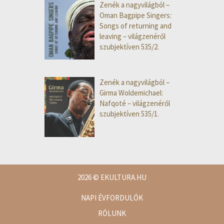
Zenék a nagyvilágból –
Oman Bagpipe Singers:
Songs of returning and
leaving – világzenéről
szubjektíven 535/2.
Zenék a nagyvilágból –
Girma Woldemichael:
Nafqoté – világzenéről
szubjektíven 535/1.
2026
© EKULTURA.HU
NAPI ÉVFORDULÓK
RÓLUNK