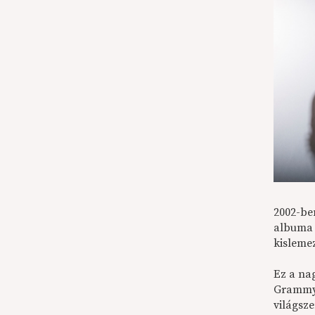
2002-be
albuma 
kisleme
Ez a nag
Grammy j
világsze