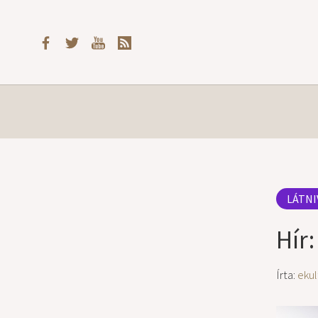
LÁTNI
Hír
Írta:
ekul