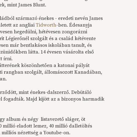
ek, mint James Blunt.
aládból származó énekes - eredeti nevén James
letett az angliai
Tidworth
-ben. Édesanyja
évesen hegedülni, hétévesen zongorázni
rit Légierőnél szolgált és a család kétévente
esen már bentlakásos iskolában tanult, és
 szünidőkben látta. 14 évesen vásárolta első
t írni.
átterének köszönhetően a katonai pályát
szti rangban szolgált, állomásozott Kanadában,
an.
erződött, mint énekes-dalszerző. Debütáló
l fogadták. Majd kijött az a bizonyos harmadik
égy album és négy listavezető sláger, öt
millió eladott lemez, 40 millió dalletöltés
2 milliós nézettség a Youtube-on.