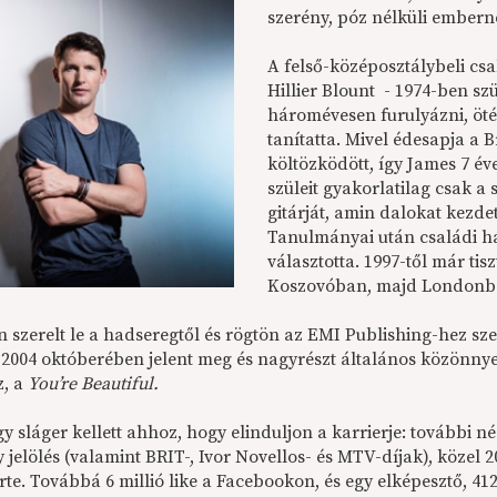
szerény, póz nélküli embern
A felső-középosztálybeli cs
Hillier Blount - 1974-ben szü
háromévesen furulyázni, öt
tanítatta. Mivel édesapja a B
költözködött, így James 7 év
szüleit gyakorlatilag csak a
gitárját, amin dalokat kezdet
Tanulmányai után családi h
választotta. 1997-től már ti
Koszovóban, majd Londonb
n szerelt le a hadseregtől és rögtön az EMI Publishing-hez sz
2004 októberében jelent meg és nagyrészt általános közönnye
z, a
You’re Beautiful.
y sláger kellett ahhoz, hogy elinduljon a karrierje: további n
elölés (valamint BRIT-, Ivor Novellos- és MTV-díjak), közel 20 
rte. Továbbá 6 millió like a Facebookon, és egy elképesztő, 41