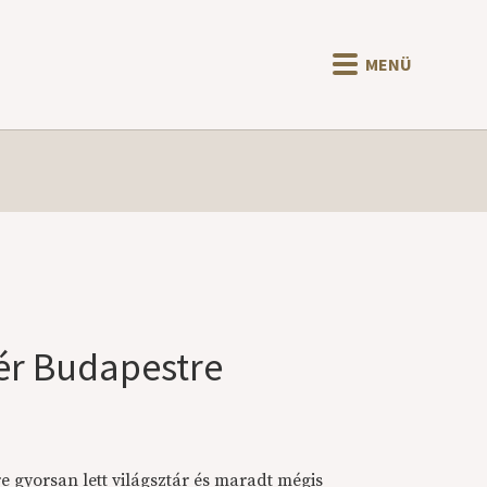
MENÜ
tér Budapestre
e gyorsan lett világsztár és maradt mégis