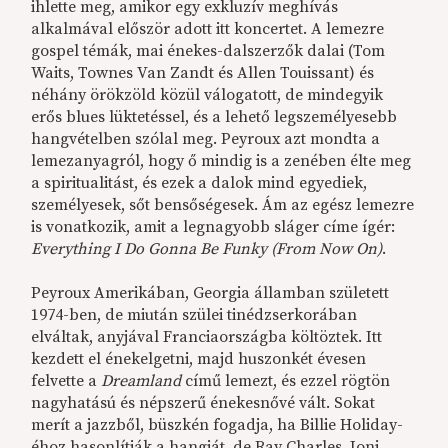
ihlette meg, amikor egy exkluzív meghívás
alkalmával először adott itt koncertet. A lemezre
gospel témák, mai énekes-dalszerzők dalai (Tom
Waits, Townes Van Zandt és Allen Touissant) és
néhány örökzöld közül válogatott, de mindegyik
erős blues lüktetéssel, és a lehető legszemélyesebb
hangvételben szólal meg. Peyroux azt mondta a
lemezanyagról, hogy ő mindig is a zenében élte meg
a spiritualitást, és ezek a dalok mind egyediek,
személyesek, sőt bensőségesek. Ám az egész lemezre
is vonatkozik, amit a legnagyobb sláger címe ígér:
Everything I Do Gonna Be Funky (From Now On)
.
Peyroux Amerikában, Georgia államban született
1974-ben, de miután szülei tinédzserkorában
elváltak, anyjával Franciaországba költöztek. Itt
kezdett el énekelgetni, majd huszonkét évesen
felvette a
Dreamland
című lemezt, és ezzel rögtön
nagyhatású és népszerű énekesnővé vált. Sokat
merít a jazzből, büszkén fogadja, ha Billie Holiday-
éhoz hasonlítják a hangját, de Ray Charles, Joni