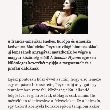
A francia-amerikai énekes, Európa és Amerika
kedvence, Madeleine Peyroux világi himnuszokkal,
új lemezének anyagával mutatkozik be végre a
magyar közönség előtt! A
Secular Hymns
egészen
különleges keverékét nyújtja a megszentelt és a
profán daloknak.
Egész pontosan húsz évvel azután, hogy első lemeze
egy csapásra híressé tette, Peyroux új anyagát egy
templomban vette fel, közönség előtt, állandó
bőgősével és gitárosával, utólag is csak minimális
mértékben tökéletesítve a felvételeket. Ez a helyszín,
egy Oxford környéki koraközépkori templom akkor