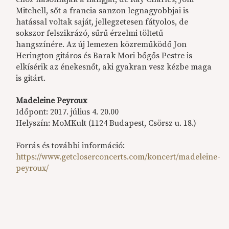
Mitchell, sőt a francia sanzon legnagyobbjai is
hatással voltak saját, jellegzetesen fátyolos, de
sokszor felszikrázó, sűrű érzelmi töltetű
hangszínére. Az új lemezen közreműködő Jon
Herington gitáros és Barak Mori bőgős Pestre is
elkísérik az énekesnőt, aki gyakran vesz kézbe maga
is gitárt.
Madeleine Peyroux
Időpont: 2017. július 4. 20.00
Helyszín: MoMKult (1124 Budapest, Csörsz u. 18.)
Forrás és további információ:
https://www.getcloserconcerts.com/koncert/madeleine-
peyroux/