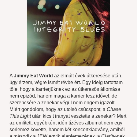
A
Jimmy Eat World
az elmúlt évek útkeresése után,
úgy érzem, végre ismét révbe ért. Egy ideig tartottam
tőle, hogy a karrierjüknek ez az útkeresős állomása
nem epizód, hanem maga a karrier lesz idővel, de
szerencsére a zenekar végül nem engem igazolt.
Miért gondolom, hogy az utolsó csúcspont, a
Chase
This Light
után kicsit irányát vesztette a zenekar? Mert
az említett, egyébként idén tízéves albumot nem egy
sorlemez követte, hanem két koncertkiadvány, amiből
a második a JEW egyik alaplemezének, a
Clarity
-nek