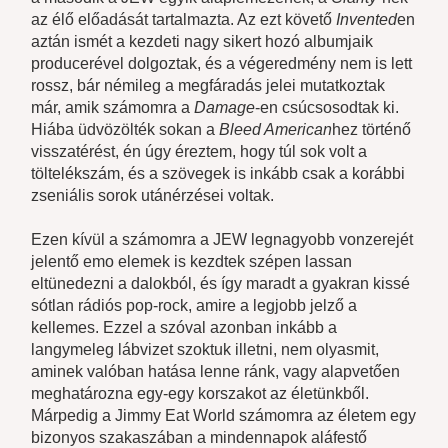
az élő előadását tartalmazta. Az ezt követő
Invented
en
aztán ismét a kezdeti nagy sikert hozó albumjaik
producerével dolgoztak, és a végeredmény nem is lett
rossz, bár némileg a megfáradás jelei mutatkoztak
már, amik számomra a
Damage
-en csúcsosodtak ki.
Hiába üdvözölték sokan a
Bleed American
hez történő
visszatérést, én úgy éreztem, hogy túl sok volt a
töltelékszám, és a szövegek is inkább csak a korábbi
zseniális sorok utánérzései voltak.
Ezen kívül a számomra a JEW legnagyobb vonzerejét
jelentő emo elemek is kezdtek szépen lassan
eltünedezni a dalokból, és így maradt a gyakran kissé
sótlan rádiós pop-rock, amire a legjobb jelző a
kellemes. Ezzel a szóval azonban inkább a
langymeleg lábvizet szoktuk illetni, nem olyasmit,
aminek valóban hatása lenne ránk, vagy alapvetően
meghatározna egy-egy korszakot az életünkből.
Márpedig a Jimmy Eat World számomra az életem egy
bizonyos szakaszában a mindennapok aláfestő