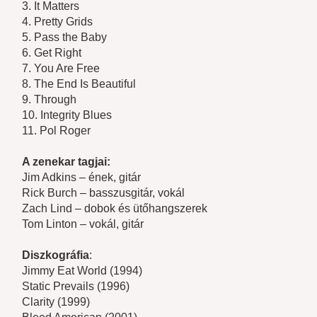
3. It Matters
4. Pretty Grids
5. Pass the Baby
6. Get Right
7. You Are Free
8. The End Is Beautiful
9. Through
10. Integrity Blues
11. Pol Roger
A zenekar tagjai:
Jim Adkins – ének, gitár
Rick Burch – basszusgitár, vokál
Zach Lind – dobok és ütőhangszerek
Tom Linton – vokál, gitár
Diszkográfia
:
Jimmy Eat World (1994)
Static Prevails (1996)
Clarity (1999)