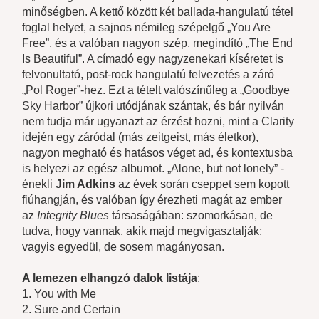
minőségben. A kettő között két ballada-hangulatú tétel
foglal helyet, a sajnos némileg szépelgő „You Are
Free”, és a valóban nagyon szép, megindító „The End
Is Beautiful”. A címadó egy nagyzenekari kíséretet is
felvonultató, post-rock hangulatú felvezetés a záró
„Pol Roger”-hez. Ezt a tételt valószínűleg a „Goodbye
Sky Harbor” újkori utódjának szántak, és bár nyilván
nem tudja már ugyanazt az érzést hozni, mint a Clarity
idején egy záródal (más zeitgeist, más életkor),
nagyon megható és hatásos véget ad, és kontextusba
is helyezi az egész albumot. „Alone, but not lonely” -
énekli
Jim Adkins
az évek során cseppet sem kopott
fiúhangján, és valóban így érezheti magát az ember
az
Integrity Blues
társaságában: szomorkásan, de
tudva, hogy vannak, akik majd megvigasztalják;
vagyis egyedül, de sosem magányosan.
A lemezen elhangzó dalok listája
:
1. You with Me
2. Sure and Certain