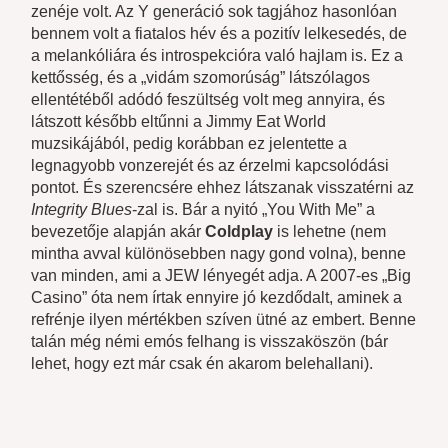
zenéje volt. Az Y generáció sok tagjához hasonlóan
bennem volt a fiatalos hév és a pozitív lelkesedés, de
a melankóliára és introspekcióra való hajlam is. Ez a
kettősség, és a „vidám szomorúság” látszólagos
ellentétéből adódó feszültség volt meg annyira, és
látszott később eltűnni a Jimmy Eat World
muzsikájából, pedig korábban ez jelentette a
legnagyobb vonzerejét és az érzelmi kapcsolódási
pontot. És szerencsére ehhez látszanak visszatérni az
Integrity Blues
-zal is. Bár a nyitó „You With Me” a
bevezetője alapján akár
Coldplay
is lehetne (nem
mintha avval különösebben nagy gond volna), benne
van minden, ami a JEW lényegét adja. A 2007-es „Big
Casino” óta nem írtak ennyire jó kezdődalt, aminek a
refrénje ilyen mértékben szíven ütné az embert. Benne
talán még némi emós felhang is visszaköszön (bár
lehet, hogy ezt már csak én akarom belehallani).