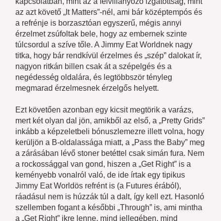
kapcsolatban, mint az a felvillanyozó izgatottság, mint
az azt követő „It Matters”-nél, ami bár középtempós és
a refrénje is borzasztóan egyszerű, mégis annyi
érzelmet zsúfoltak bele, hogy az embernek szinte
túlcsordul a szíve tőle. A Jimmy Eat Worldnek nagy
titka, hogy bár rendkívül érzelmes és „szép” dalokat ír,
nagyon ritkán billen csak át a szépelgés és a
negédesség oldalára, és legtöbbször tényleg
megmarad érzelmesnek érzelgős helyett.
Ezt követően azonban egy kicsit megtörik a varázs,
mert két olyan dal jön, amikből az első, a „Pretty Grids”
inkább a képzeletbeli bónuszlemezre illett volna, hogy
kerüljön a B-oldalassága miatt, a „Pass the Baby” meg
a zárásában lévő stoner betéttel csak simán fura. Nem
a rockossággal van gond, hiszen a „Get Right” is a
keményebb vonalról való, de ide írtak egy tipikus
Jimmy Eat Worldös refrént is (a Futures érából),
ráadásul nem is húzzák túl a dalt, így kell ezt. Hasonló
szellemben fogant a későbbi „Through” is, ami mintha
a „Get Right” ikre lenne, mind jellegében, mind