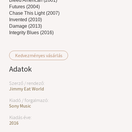
Bleed American (2001)
Futures (2004)
Chase This Light (2007)
Invented (2010)
Damage (2013)
Integrity Blues (2016)
Kedvezményes vásárlás
Adatok
Szerző / rendező:
Jimmy Eat World
Kiadó / forgalmazó:
Sony Music
Kiadás éve:
2016