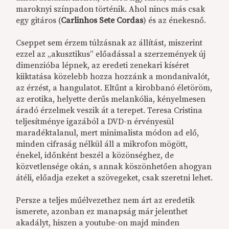
maroknyi színpadon történik. Ahol nincs más csak
egy gitáros (
Carlinhos Sete Cordas
) és az énekesnő.
Cseppet sem érzem túlzásnak az állítást, miszerint
ezzel az „akusztikus” előadással a szerzemények új
dimenzióba lépnek, az eredeti zenekari kíséret
kiiktatása közelebb hozza hozzánk a mondanivalót,
az érzést, a hangulatot. Eltűnt a kirobbanó életöröm,
az erotika, helyette derűs melankólia, kényelmesen
áradó érzelmek veszik át a terepet. Teresa Cristina
teljesítménye igazából a DVD-n érvényesül
maradéktalanul, mert minimalista módon ad elő,
minden cifraság nélkül áll a mikrofon mögött,
énekel, időnként beszél a közönséghez, de
közvetlensége okán, s annak köszönhetően ahogyan
átéli, előadja ezeket a szövegeket, csak szeretni lehet.
Persze a teljes műélvezethez nem árt az eredetik
ismerete, azonban ez manapság már jelenthet
akadályt, hiszen a youtube-on majd minden