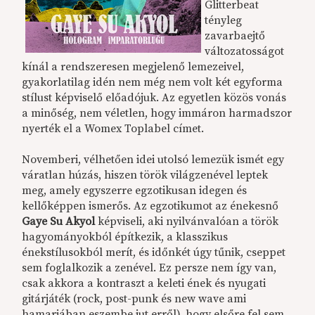
Glitterbeat
tényleg
zavarbaejtő
változatosságot
kínál a rendszeresen megjelenő lemezeivel,
gyakorlatilag idén nem még nem volt két egyforma
stílust képviselő előadójuk. Az egyetlen közös vonás
a minőség, nem véletlen, hogy immáron harmadszor
nyerték el a Womex Toplabel címet.
Novemberi, vélhetően idei utolsó lemezük ismét egy
váratlan húzás, hiszen török világzenével leptek
meg, amely egyszerre egzotikusan idegen és
kellőképpen ismerős. Az egzotikumot az énekesnő
Gaye Su Akyol
képviseli, aki nyilvánvalóan a török
hagyományokból építkezik, a klasszikus
énekstílusokból merít, és időnkét úgy tűnik, cseppet
sem foglalkozik a zenével. Ez persze nem így van,
csak akkora a kontraszt a keleti ének és nyugati
gitárjáték (rock, post-punk és new wave ami
hamarjában eszembe jut erről), hogy elsőre fel sem