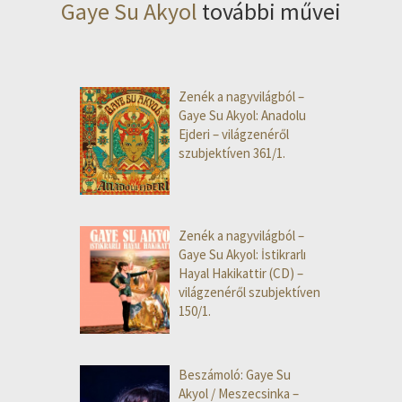
Gaye Su Akyol
további művei
Zenék a nagyvilágból –
Gaye Su Akyol: Anadolu
Ejderi – világzenéről
szubjektíven 361/1.
Zenék a nagyvilágból –
Gaye Su Akyol: İstikrarlı
Hayal Hakikattir (CD) –
világzenéről szubjektíven
150/1.
Beszámoló: Gaye Su
Akyol / Meszecsinka –