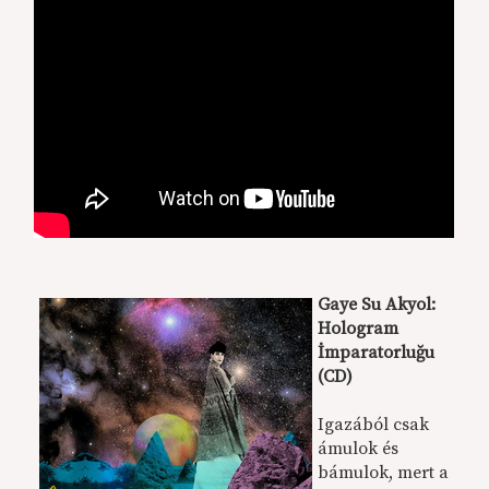
Gaye Su Akyol:
Hologram
İmparatorluğu
(CD)
Igazából csak
ámulok és
bámulok, mert a