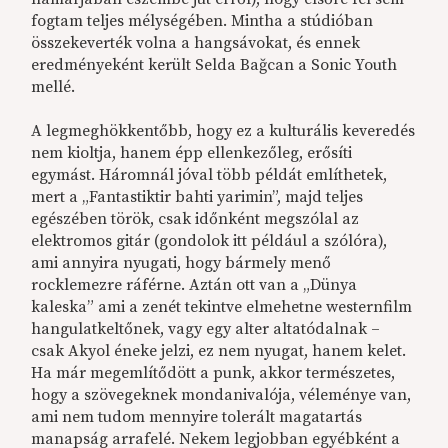
fogtam teljes mélységében. Mintha a stúdióban
összekeverték volna a hangsávokat, és ennek
eredményeként került Selda Bağcan a Sonic Youth
mellé.
A legmeghökkentőbb, hogy ez a kulturális keveredés
nem kioltja, hanem épp ellenkezőleg, erősíti
egymást. Háromnál jóval több példát említhetek,
mert a „Fantastiktir bahti yarimin”, majd teljes
egészében török, csak időnként megszólal az
elektromos gitár (gondolok itt például a szólóra),
ami annyira nyugati, hogy bármely menő
rocklemezre ráférne. Aztán ott van a „Dünya
kaleska” ami a zenét tekintve elmehetne westernfilm
hangulatkeltőnek, vagy egy alter altatódalnak –
csak Akyol éneke jelzi, ez nem nyugat, hanem kelet.
Ha már megemlítődött a punk, akkor természetes,
hogy a szövegeknek mondanivalója, véleménye van,
ami nem tudom mennyire tolerált magatartás
manapság arrafelé. Nekem legjobban egyébként a