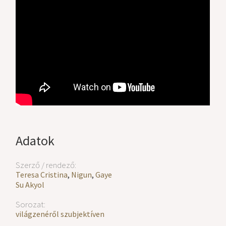
Adatok
Szerző / rendező:
Teresa Cristina
,
Nigun
,
Gaye
Su Akyol
Sorozat:
világzenéről szubjektíven