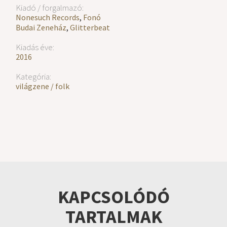
Kiadó / forgalmazó:
Nonesuch Records
,
Fonó
Budai Zeneház
,
Glitterbeat
Kiadás éve:
2016
Kategória:
világzene / folk
KAPCSOLÓDÓ
TARTALMAK