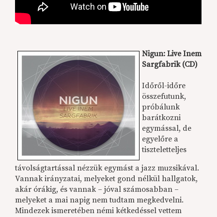
Nigun: Live Inem
Sargfabrik (CD)
Időről-időre
összefutunk,
próbálunk
barátkozni
egymással, de
egyelőre a
tiszteletteljes
távolságtartással nézzük egymást a jazz muzsikával.
Vannak irányzatai, melyeket gond nélkül hallgatok,
akár órákig, és vannak – jóval számosabban –
melyeket a mai napig nem tudtam megkedvelni.
Mindezek ismeretében némi kétkedéssel vettem