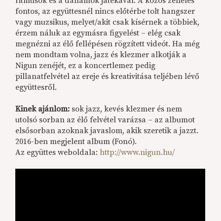
ritmusok és a dallamok játékával. A közös zenélés
fontos, az együttesnél nincs előtérbe tolt hangszer
vagy muzsikus, melyet/akit csak kísérnek a többiek,
érzem náluk az egymásra figyelést – elég csak
megnézni az élő fellépésen rögzített videót. Ha még
nem mondtam volna, jazz és klezmer alkotják a
Nigun zenéjét, ez a koncertlemez pedig
pillanatfelvétel az ereje és kreativitása teljében lévő
együttesről.
Kinek ajánlom:
sok jazz, kevés klezmer és nem
utolsó sorban az élő felvétel varázsa – az albumot
elsősorban azoknak javaslom, akik szeretik a jazzt.
2016-ben megjelent album (Fonó).
Az együttes weboldala:
http://www.nigun.hu/