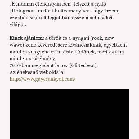
„Kendimin efendisiyim ben” tetszett a nyitó
„Hologram” mellett holtversenyben – úgy érzem,
ezekben sikerült legjobban összemixelni a két
világot.
Kinek ajánlom:
a török és a nyugati (rock, new
wawe) zene keveredésére kíváncsiaknak, egyébként
minden világzene iránt érdeklődőnek, mert ez sem
mindennapi élmény.
2016-ban megjelent lemez (Glitterbeat).
Az énekesnő weboldala:
http://www.gayesuakyol.com/