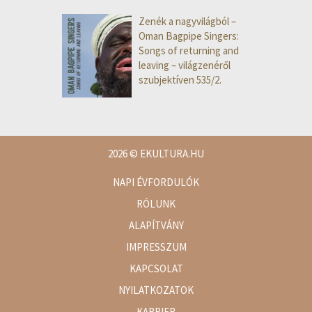
Zenék a nagyvilágból –
Oman Bagpipe Singers:
Songs of returning and
leaving – világzenéről
szubjektíven 535/2.
2026
© EKULTURA.HU
NAPI ÉVFORDULÓK
RÓLUNK
ALAPÍTVÁNY
IMPRESSZUM
KAPCSOLAT
NYILATKOZATOK
KARRIER