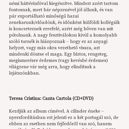
némi háttérinfóval kiegészítve. Mindezt azért tartom
fontosnak, mert bár népzenével jól állunk, és van
pár exportálható minőségű hazai
zenekarunk/előadónk, és időnként külföldi kollégáik
is koncerteznek errefelé, azért még bőven van mit
pótolnunk. A nagy fesztiválokon kívül a komolyabb
szóló turnék is hiányoznak – hogy ez az anyagi
helyzet, vagy más okra vezethető vissza, azt
mindenki döntse el maga. Egy biztos, rengeteg,
megismerésre érdemes (vagy kevésbé érdemes)
világzene vár még arra, hogy elindítsuk a
lejátszónkban.
Teresa Cristina:
Canta Cartola (CD+DVD)
Kezdjük az album címével. A cilinder éneke –
nyersfordításban ezt jelenti ez a két portugál szó, de
ebben az esetben nem fejfedőről van szó, hanem