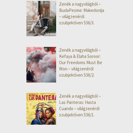
Zenék a nagyvilágból –
BudaPesme: Makedonija
– világzenéről
szubjektíven 536/3.
Zenék a nagyvilágból –
Kefaya & Elaha Soroor:
Our Freedoms Must Be
Won – világzenéről
szubjektíven 536/2.
Zenék a nagyvilágból –
Las Panteras: Hasta
Cuando – világzenéről
szubjektíven 536/1.