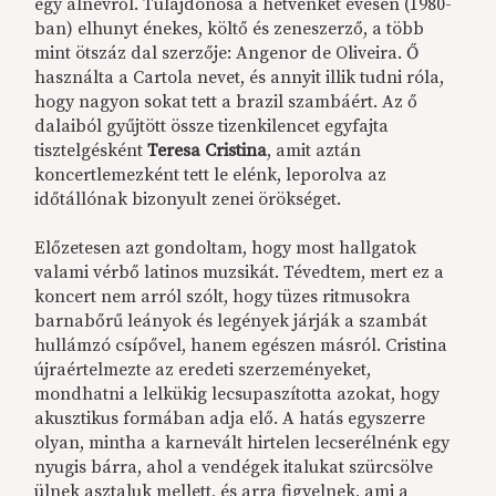
egy álnévről. Tulajdonosa a hetvenkét évesen (1980-
ban) elhunyt énekes, költő és zeneszerző, a több
mint ötszáz dal szerzője: Angenor de Oliveira. Ő
használta a Cartola nevet, és annyit illik tudni róla,
hogy nagyon sokat tett a brazil szambáért. Az ő
dalaiból gyűjtött össze tizenkilencet egyfajta
tisztelgésként
Teresa Cristina
, amit aztán
koncertlemezként tett le elénk, leporolva az
időtállónak bizonyult zenei örökséget.
Előzetesen azt gondoltam, hogy most hallgatok
valami vérbő latinos muzsikát. Tévedtem, mert ez a
koncert nem arról szólt, hogy tüzes ritmusokra
barnabőrű leányok és legények járják a szambát
hullámzó csípővel, hanem egészen másról. Cristina
újraértelmezte az eredeti szerzeményeket,
mondhatni a lelkükig lecsupaszította azokat, hogy
akusztikus formában adja elő. A hatás egyszerre
olyan, mintha a karnevált hirtelen lecserélnénk egy
nyugis bárra, ahol a vendégek italukat szürcsölve
ülnek asztaluk mellett, és arra figyelnek, ami a