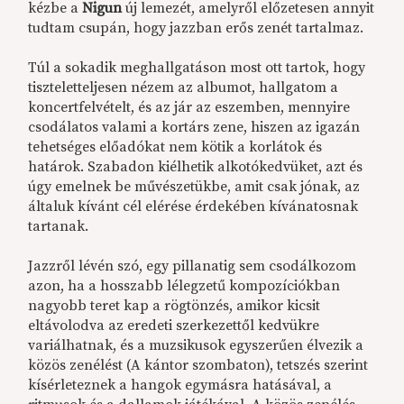
kézbe a
Nigun
új lemezét, amelyről előzetesen annyit
tudtam csupán, hogy jazzban erős zenét tartalmaz.
Túl a sokadik meghallgatáson most ott tartok, hogy
tiszteletteljesen nézem az albumot, hallgatom a
koncertfelvételt, és az jár az eszemben, mennyire
csodálatos valami a kortárs zene, hiszen az igazán
tehetséges előadókat nem kötik a korlátok és
határok. Szabadon kiélhetik alkotókedvüket, azt és
úgy emelnek be művészetükbe, amit csak jónak, az
általuk kívánt cél elérése érdekében kívánatosnak
tartanak.
Jazzről lévén szó, egy pillanatig sem csodálkozom
azon, ha a hosszabb lélegzetű kompozíciókban
nagyobb teret kap a rögtönzés, amikor kicsit
eltávolodva az eredeti szerkezettől kedvükre
variálhatnak, és a muzsikusok egyszerűen élvezik a
közös zenélést (A kántor szombaton), tetszés szerint
kísérleteznek a hangok egymásra hatásával, a