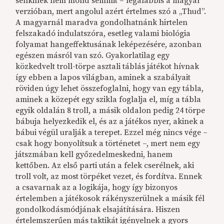
senkinek nem mond semmit – legalábbis a magyar
verzióban, mert angolul azért értelmes szó a „Thud”.
A magyarnál maradva gondolhatnánk hirtelen
felszakadó indulatszóra, esetleg valami biológia
folyamat hangeffektusának leképezésére, azonban
egészen másról van szó. Gyakorlatilag egy
közkedvelt troll-törpe asztali táblás játékot hívnak
így ebben a lapos világban, aminek a szabályait
röviden úgy lehet összefoglalni, hogy van egy tábla,
aminek a közepét egy szikla foglalja el, míg a tábla
egyik oldalán 8 troll, a másik oldalon pedig 24 törpe
bábuja helyezkedik el, és az a játékos nyer, akinek a
bábui végül uralják a terepet. Ezzel még nincs vége –
csak hogy bonyolítsuk a történetet –, mert nem egy
játszmában kell győzedelmeskedni, hanem
kettőben. Az első parti után a felek cserélnek, aki
troll volt, az most törpéket vezet, és fordítva. Ennek
a csavarnak az a logikája, hogy így bizonyos
értelemben a játékosok rákényszerülnek a másik fél
gondolkodásmódjának elsajátítására. Hiszen
értelemszerűen más taktikát igényelnek a gyors