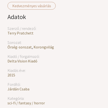
Kedvezményes vásárlás
Adatok
Szerző / rendező:
Terry Pratchett
Sorozat:
Őrség-sorozat
,
Korongvilág
Kiadó / forgalmazó:
Delta Vision Kiadó
Kiadás éve:
2015
Fordító:
Járdán Csaba
Kategória:
sci-fi / fantasy / horror