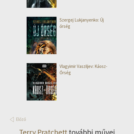
Szergej Lukjanyenko: Új
őrség
Vlagyimir Vasziljev: Káosz-
Őrség
Előző
Terry Pratchett
további művei