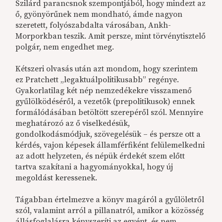
Szilárd parancsnok szempontjából, hogy mindezt az
ő, gyönyörűnek nem mondható, ámde nagyon
szeretett, folyószabdalta városában, Ankh-
Morporkban teszik. Amit persze, mint törvénytisztelő
polgár, nem engedhet meg.
Kétszeri olvasás után azt mondom, hogy szerintem
ez Pratchett „legaktuálpolitikusabb” regénye.
Gyakorlatilag két nép nemzedékekre visszamenő
gyűlölködéséről, a vezetők (prepolitikusok) ennek
formálódásában betöltött szerepéről szól. Mennyire
meghatározó az ő viselkedésük,
gondolkodásmódjuk, szövegelésük – és persze ott a
kérdés, vajon képesek államférfiként felülemelkedni
az adott helyzeten, és népük érdekét szem előtt
tartva szakítani a hagyományokkal, hogy új
megoldást keressenek.
Tágabban értelmezve a könyv magáról a gyűlöletről
szól, valamint arról a pillanatról, amikor a közösség
állásfoglalásra kényszeríti az egyént, és nem