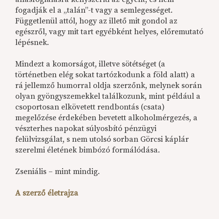
fogadják el a „talán”-t vagy a semlegességet.
Függetlenül attól, hogy az illető mit gondol az
egészről, vagy mit tart egyébként helyes, előremutató
lépésnek.
Mindezt a komorságot, illetve sötétséget (a
történetben elég sokat tartózkodunk a föld alatt) a
rá jellemző humorral oldja szerzőnk, melynek során
olyan gyöngyszemekkel találkozunk, mint például a
csoportosan elkövetett rendbontás (csata)
megelőzése érdekében bevetett alkoholmérgezés, a
vészterhes napokat súlyosbító pénzügyi
felülvizsgálat, s nem utolsó sorban Görcsi káplár
szerelmi életének bimbózó formálódása.
Zseniális – mint mindig.
A szerző életrajza