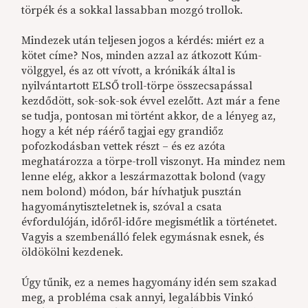
törpék és a sokkal lassabban mozgó trollok.
Mindezek után teljesen jogos a kérdés: miért ez a
kötet címe? Nos, minden azzal az átkozott Kúm-
völggyel, és az ott vívott, a krónikák által is
nyilvántartott ELSŐ troll-törpe összecsapással
kezdődött, sok-sok-sok évvel ezelőtt. Azt már a fene
se tudja, pontosan mi történt akkor, de a lényeg az,
hogy a két nép ráérő tagjai egy grandiőz
pofozkodásban vettek részt – és ez azóta
meghatározza a törpe-troll viszonyt. Ha mindez nem
lenne elég, akkor a leszármazottak bolond (vagy
nem bolond) módon, bár hívhatjuk pusztán
hagyománytiszteletnek is, szóval a csata
évfordulóján, időről-időre megismétlik a történetet.
Vagyis a szembenálló felek egymásnak esnek, és
öldökölni kezdenek.
Úgy tűnik, ez a nemes hagyomány idén sem szakad
meg, a probléma csak annyi, legalábbis Vinkó