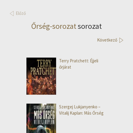
Előző
Őrség-sorozat
sorozat
Következő
Terry Pratchett: Éjjeli
őrjárat
Szergej Lukjanyenko –
Vitalij Kaplan: Más Őrség