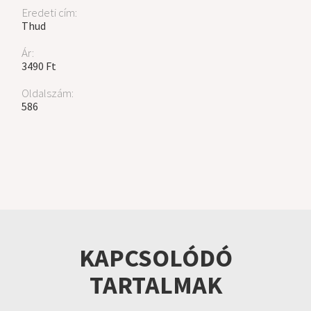
Eredeti cím:
Thud
Ár:
3490 Ft
Oldalszám:
586
KAPCSOLÓDÓ
TARTALMAK