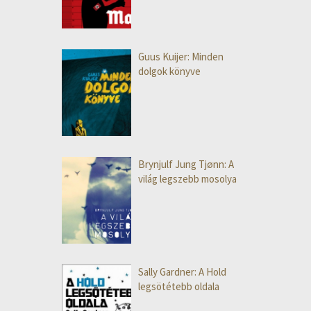
Guus Kuijer: Minden
dolgok könyve
Brynjulf Jung Tjønn: A
világ legszebb mosolya
Sally Gardner: A Hold
legsötétebb oldala