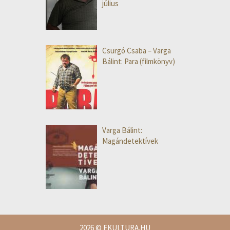
július
Csurgó Csaba – Varga
Bálint: Para (filmkönyv)
Varga Bálint:
Magándetektívek
2026
© EKULTURA.HU