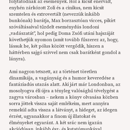
folytatódnak az események. Hol a kicsit enervált,
enyhén zárkózott Zoli és a cinikus, nem kicsit
szemtelen és extrovertált (nevezzük inkább
bunkónak) barátja, Max borzasztóan vicces, pikírt
szóváltásaival tűzdelt eseménydús londoni
„vadászatát", hol pedig Doma Zsófi utáni hajszáját
követhetjük nyomon (amit tovább fűszerez az, hogy,
lássuk be, két pólus között vergődik, hiszen a
háttérben sajgó szívvel nem csak barátként gondol a
lányra).
Ami nagyon tetszett, az a történet töretlen
dinamikája, a vagányság és a humor keveredése a
fantáziadús utazás alatt. Aki járt már Londonban, az
mosolyogva éli újra a tényleg valósághű tévelygést a
zagyva városban – nekem a könyv olvasása közben
sorra jöttek vissza saját emlékeim, mert annyira
remekül adta vissza a látványt, a hideget, az idegen
érzést, ugyanakkor a finom új illatokat és
élményeket egyaránt. A két srác nem igazán
akciódúsan, inkább ész- és kutatómunkával