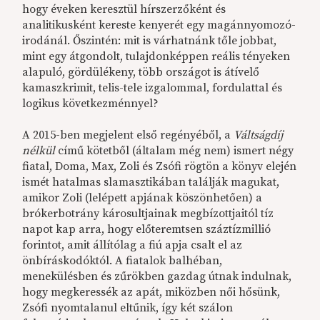
hogy éveken keresztül hírszerzőként és
analitikusként kereste kenyerét egy magánnyomozó-
irodánál. Őszintén: mit is várhatnánk tőle jobbat,
mint egy átgondolt, tulajdonképpen reális tényeken
alapuló, gördülékeny, több országot is átívelő
kamaszkrimit, telis-tele izgalommal, fordulattal és
logikus következménnyel?
A 2015-ben megjelent első regényéből, a
Váltságdíj
nélkül
című kötetből (általam még nem) ismert négy
fiatal, Doma, Max, Zoli és Zsófi rögtön a könyv elején
ismét hatalmas slamasztikában találják magukat,
amikor Zoli (lelépett apjának köszönhetően) a
brókerbotrány károsultjainak megbízottjaitól tíz
napot kap arra, hogy előteremtsen száztízmillió
forintot, amit állítólag a fiú apja csalt el az
önbíráskodóktól. A fiatalok balhéban,
menekülésben és zűrökben gazdag útnak indulnak,
hogy megkeressék az apát, miközben női hősünk,
Zsófi nyomtalanul eltűnik, így két szálon