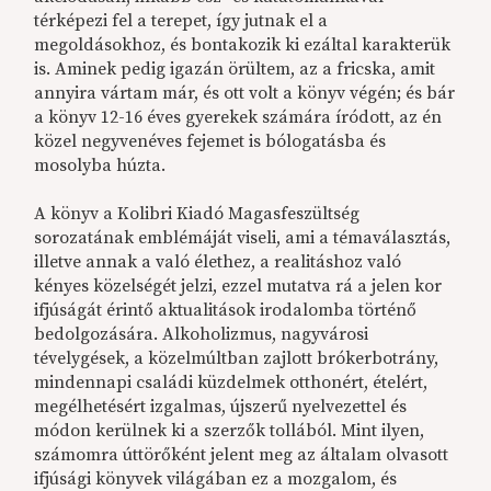
térképezi fel a terepet, így jutnak el a
megoldásokhoz, és bontakozik ki ezáltal karakterük
is. Aminek pedig igazán örültem, az a fricska, amit
annyira vártam már, és ott volt a könyv végén; és bár
a könyv 12-16 éves gyerekek számára íródott, az én
közel negyvenéves fejemet is bólogatásba és
mosolyba húzta.
A könyv a Kolibri Kiadó Magasfeszültség
sorozatának emblémáját viseli, ami a témaválasztás,
illetve annak a való élethez, a realitáshoz való
kényes közelségét jelzi, ezzel mutatva rá a jelen kor
ifjúságát érintő aktualitások irodalomba történő
bedolgozására. Alkoholizmus, nagyvárosi
tévelygések, a közelmúltban zajlott brókerbotrány,
mindennapi családi küzdelmek otthonért, ételért,
megélhetésért izgalmas, újszerű nyelvezettel és
módon kerülnek ki a szerzők tollából. Mint ilyen,
számomra úttörőként jelent meg az általam olvasott
ifjúsági könyvek világában ez a mozgalom, és