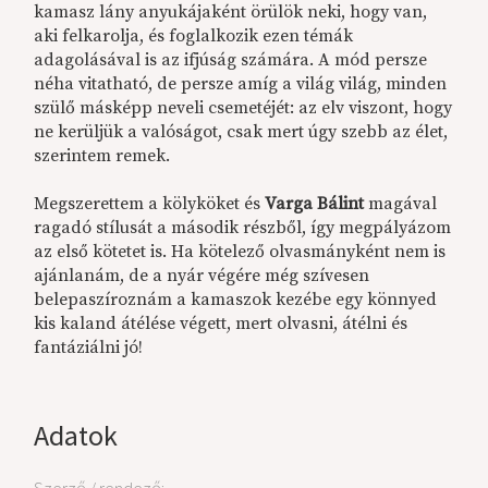
kamasz lány anyukájaként örülök neki, hogy van,
aki felkarolja, és foglalkozik ezen témák
adagolásával is az ifjúság számára. A mód persze
néha vitatható, de persze amíg a világ világ, minden
szülő másképp neveli csemetéjét: az elv viszont, hogy
ne kerüljük a valóságot, csak mert úgy szebb az élet,
szerintem remek.
Megszerettem a kölyköket és
Varga Bálint
magával
ragadó stílusát a második részből, így megpályázom
az első kötetet is. Ha kötelező olvasmányként nem is
ajánlanám, de a nyár végére még szívesen
belepaszíroznám a kamaszok kezébe egy könnyed
kis kaland átélése végett, mert olvasni, átélni és
fantáziálni jó!
Adatok
Szerző / rendező: