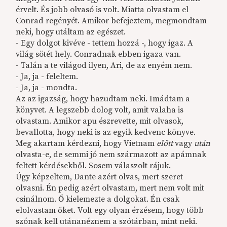
érvelt. És jobb olvasó is volt. Miatta olvastam el
Conrad regényét. Amikor befejeztem, megmondtam
neki, hogy utáltam az egészet.
- Egy dolgot kivéve - tettem hozzá -, hogy igaz. A
világ sötét hely. Conradnak ebben igaza van.
- Talán a te világod ilyen, Ari, de az enyém nem.
- Ja, ja - feleltem.
- Ja, ja - mondta.
Az az igazság, hogy hazudtam neki. Imádtam a
könyvet. A legszebb dolog volt, amit valaha is
olvastam. Amikor apu észrevette, mit olvasok,
bevallotta, hogy neki is az egyik kedvenc könyve.
Meg akartam kérdezni, hogy Vietnam
előtt
vagy
után
olvasta-e, de semmi jó nem származott az apámnak
feltett kérdésekből. Sosem válaszolt rájuk.
Úgy képzeltem, Dante azért olvas, mert szeret
olvasni. Én pedig azért olvastam, mert nem volt mit
csinálnom. Ő kielemezte a dolgokat. Én csak
elolvastam őket. Volt egy olyan érzésem, hogy több
szónak kell utánanéznem a szótárban, mint neki.