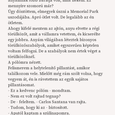
anyámnak több barátja volt, mint nekem. Ez
mennyire szomorú már?
Úgy döntöttem, elmegyek úszni a Memorial Park
uszodájába. Apró ötlet volt. De legalább az én
ötletem.
Ahogy kifelé mentem az ajtón, anyu elvette a régi
törülközőt, amit a vállamra vetettem, és kicserélte
egy jobbra. Anyám világában léteztek bizonyos
törülközőszabályok, amiket egyszerűen képtelen
voltam felfogni. De a szabályok nem értek véget a
törülközőknél.
A pólómra nézett.
Felismerem a helytelenítő pillantást, amikor
találkozom vele. Mielőtt még rám szólt volna, hogy
vegyem át, én is rávetettem az egyik sajátos
pillantásomat.
- Ez a kedvenc pólóm - mondtam.
- Nem ez volt rajtad tegnap?
- De - feleltem. - Carlos Santana van rajta.
- Tudom, hogy ki az - biztosított.
- Aputól kaptam a szülinapomra.