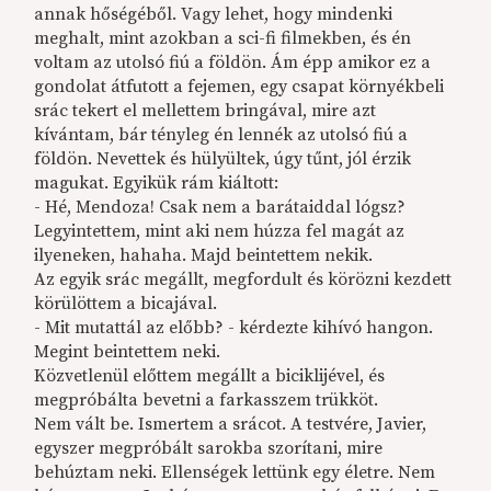
annak hőségéből. Vagy lehet, hogy mindenki
meghalt, mint azokban a sci-fi filmekben, és én
voltam az utolsó fiú a földön. Ám épp amikor ez a
gondolat átfutott a fejemen, egy csapat környékbeli
srác tekert el mellettem bringával, mire azt
kívántam, bár tényleg én lennék az utolsó fiú a
földön. Nevettek és hülyültek, úgy tűnt, jól érzik
magukat. Egyikük rám kiáltott:
- Hé, Mendoza! Csak nem a barátaiddal lógsz?
Legyintettem, mint aki nem húzza fel magát az
ilyeneken, hahaha. Majd beintettem nekik.
Az egyik srác megállt, megfordult és körözni kezdett
körülöttem a bicajával.
- Mit mutattál az előbb? - kérdezte kihívó hangon.
Megint beintettem neki.
Közvetlenül előttem megállt a biciklijével, és
megpróbálta bevetni a farkasszem trükköt.
Nem vált be. Ismertem a srácot. A testvére, Javier,
egyszer megpróbált sarokba szorítani, mire
behúztam neki. Ellenségek lettünk egy életre. Nem