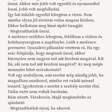
úszni. Akkor már jobb volt egyedül és nyomorultul
lenni. Jobb volt megfulladni.
Így hát inkább egyedül lebegtem a vízen. Nem
mintha olyan jól éreztem volna magam közben.
Ekkor hallottam meg kissé sipító hangját:
- Megtaníthatlak úszni.
A medence széléhez lebegtem, felálltam a vízben és
belehunyorogtam a napfénybe. Leült a medence
peremére. Gyanakvó pillantást vetettem rá. Ha egy
srác felajánlja, hogy megtanít úszni, akkor
bizonyára nem nagyon tud mit kezdeni magával. Két
fiú, aki nem tud mit kezdeni magával? Az meg mégis
mennyire lehet szórakoztató?
Volt egy szabályom, ami szerint még mindig jobb, ha
magadban unatkozol, mintha ezt valaki mással
tennéd. Igyekeztem e szerint a szabály szerint élni.
Talán ezért nem voltak barátaim.
Rám nézett. Várakozón. Majd megismételte az
ajánlatát:
- Megtaníthatlak úszni, ha akarod.