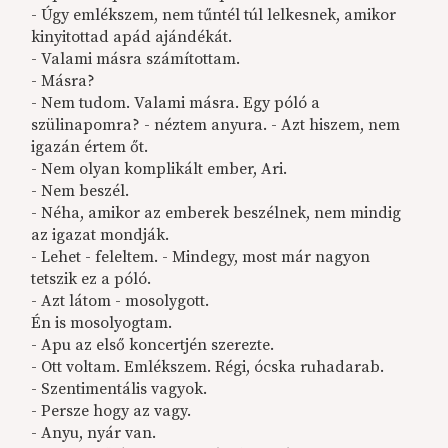
- Úgy emlékszem, nem tűntél túl lelkesnek, amikor
kinyitottad apád ajándékát.
- Valami másra számítottam.
- Másra?
- Nem tudom. Valami másra. Egy póló a
szülinapomra? - néztem anyura. - Azt hiszem, nem
igazán értem őt.
- Nem olyan komplikált ember, Ari.
- Nem beszél.
- Néha, amikor az emberek beszélnek, nem mindig
az igazat mondják.
- Lehet - feleltem. - Mindegy, most már nagyon
tetszik ez a póló.
- Azt látom - mosolygott.
Én is mosolyogtam.
- Apu az első koncertjén szerezte.
- Ott voltam. Emlékszem. Régi, ócska ruhadarab.
- Szentimentális vagyok.
- Persze hogy az vagy.
- Anyu, nyár van.