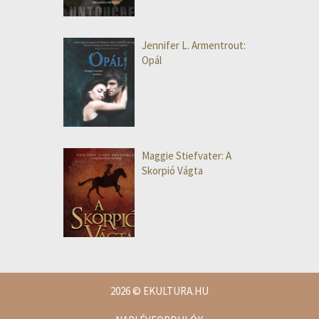
Jennifer L. Armentrout:
Opál
Maggie Stiefvater: A
Skorpió Vágta
2026
© EKULTURA.HU