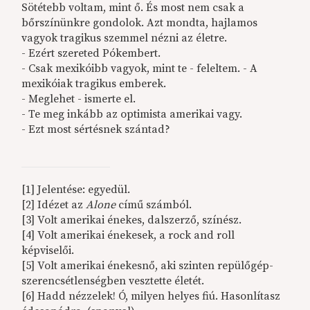
Sötétebb voltam, mint ő. És most nem csak a
bőrszínünkre gondolok. Azt mondta, hajlamos
vagyok tragikus szemmel nézni az életre.
- Ezért szereted Pókembert.
- Csak mexikóibb vagyok, mint te - feleltem. - A
mexikóiak tragikus emberek.
- Meglehet - ismerte el.
- Te meg inkább az optimista amerikai vagy.
- Ezt most sértésnek szántad?
[1] Jelentése: egyedül.
[2] Idézet az
Alone
című számból.
[3] Volt amerikai énekes, dalszerző, színész.
[4] Volt amerikai énekesek, a rock and roll
képviselői.
[5] Volt amerikai énekesnő, aki szinten repülőgép-
szerencsétlenségben vesztette életét.
[6] Hadd nézzelek! Ó, milyen helyes fiú. Hasonlítasz