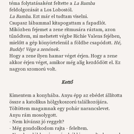
téma folytatásaként feltette a
La Bamba
feldolgozását a Los Lobostól.
La Bamba
. Ezt már el tudtam viselni.
Csupasz lábammal kitapogattam a fapadlót.
Miközben fejemet a zene ritmusára ráztam, azon
tűnődtem, mi mehetett végbe Richie Valens fejében,
mielőtt a gép könyörtelenül a földbe csapódott.
Hé,
Buddy! Vége a zenének.
Hogy a zene ilyen hamar véget érjen. Hogy a zene
akkor érjen véget, amikor még alig kezdődött el. Ez
nagyon szomorú volt.
Kettő
Kimentem a konyhába. Anyu épp az ebédet állította
össze a katolikus hölgykoszorú találkozójára.
Töltöttem magamnak egy pohár narancslevet.
Anyu rám mosolygott.
- Nem kívánsz jó reggelt?
- Még gondolkodom rajta - feleltem.