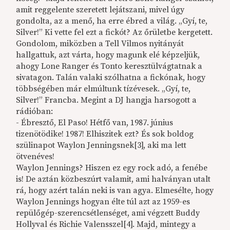
amit reggelente szeretett lejátszani, mivel úgy
gondolta, az a menő, ha erre ébred a világ. „Gyí, te,
Silver!” Ki vette fel ezt a fickót? Az őrületbe kergetett.
Gondolom, miközben a Tell Vilmos nyitányát
hallgattuk, azt várta, hogy magunk elé képzeljük,
ahogy Lone Ranger és Tonto keresztülvágtatnak a
sivatagon. Talán valaki szólhatna a fickónak, hogy
többségében már elmúltunk tízévesek. „Gyí, te,
Silver!” Francba. Megint a DJ hangja harsogott a
rádióban:
- Ébresztő, El Paso! Hétfő van, 1987. június
tizenötödike! 1987! Elhiszitek ezt? És sok boldog
szülinapot Waylon Jenningsnek[3], aki ma lett
ötvenéves!
Waylon Jennings? Hiszen ez egy rock adó, a fenébe
is! De aztán közbeszúrt valamit, ami halványan utalt
rá, hogy azért talán neki is van agya. Elmesélte, hogy
Waylon Jennings hogyan élte túl azt az 1959-es
repülőgép-szerencsétlenséget, ami végzett Buddy
Hollyval és Richie Valensszel[4]. Majd, mintegy a