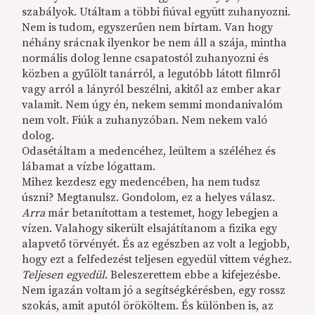
szabályok. Utáltam a többi fiúval együtt zuhanyozni.
Nem is tudom, egyszerűen nem bírtam. Van hogy
néhány srácnak ilyenkor be nem áll a szája, mintha
normális dolog lenne csapatostól zuhanyozni és
közben a gyűlölt tanárról, a legutóbb látott filmről
vagy arról a lányról beszélni, akitől az ember akar
valamit. Nem úgy én, nekem semmi mondanivalóm
nem volt. Fiúk a zuhanyzóban. Nem nekem való
dolog.
Odasétáltam a medencéhez, leültem a széléhez és
lábamat a vízbe lógattam.
Mihez kezdesz egy medencében, ha nem tudsz
úszni? Megtanulsz. Gondolom, ez a helyes válasz.
Arra
már betanítottam a testemet, hogy lebegjen a
vízen. Valahogy sikerült elsajátítanom a fizika egy
alapvető törvényét. És az egészben az volt a legjobb,
hogy ezt a felfedezést teljesen egyedül vittem véghez.
Teljesen egyedül
. Beleszerettem ebbe a kifejezésbe.
Nem igazán voltam jó a segítségkérésben, egy rossz
szokás, amit aputól örököltem. És különben is, az