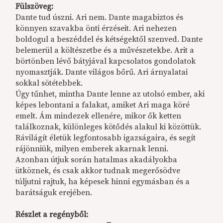
Fülszöveg:
Dante tud úszni. Ari nem. Dante magabiztos és
könnyen szavakba önti érzéseit. Ari nehezen
boldogul a beszéddel és kétségektől szenved. Dante
belemerül a költészetbe és a művészetekbe. Arit a
börtönben lévő bátyjával kapcsolatos gondolatok
nyomasztják. Dante világos bőrű. Ari árnyalatai
sokkal sötétebbek.
Úgy tűnhet, mintha Dante lenne az utolsó ember, aki
képes lebontani a falakat, amiket Ari maga köré
emelt. Ám mindezek ellenére, mikor ők ketten
találkoznak, különleges kötődés alakul ki közöttük.
Rávilágít életük legfontosabb igazságaira, és segít
rájönniük, milyen emberek akarnak lenni.
Azonban útjuk során hatalmas akadályokba
ütköznek, és csak akkor tudnak megerősödve
túljutni rajtuk, ha képesek hinni egymásban és a
barátságuk erejében.
Részlet a regényből: