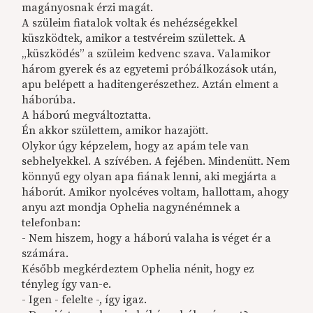
magányosnak érzi magát.
A szüleim fiatalok voltak és nehézségekkel
küszködtek, amikor a testvéreim születtek. A
„küszködés” a szüleim kedvenc szava. Valamikor
három gyerek és az egyetemi próbálkozások után,
apu belépett a haditengerészethez. Aztán elment a
háborúba.
A háború megváltoztatta.
Én akkor születtem, amikor hazajött.
Olykor úgy képzelem, hogy az apám tele van
sebhelyekkel. A szívében. A fejében. Mindenütt. Nem
könnyű egy olyan apa fiának lenni, aki megjárta a
háborút. Amikor nyolcéves voltam, hallottam, ahogy
anyu azt mondja Ophelia nagynénémnek a
telefonban:
- Nem hiszem, hogy a háború valaha is véget ér a
számára.
Később megkérdeztem Ophelia nénit, hogy ez
tényleg így van-e.
- Igen - felelte -, így igaz.