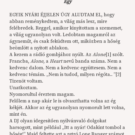
Egy
EGYIK NYÁRI ÉJJELEN ÚGY ALUDTAM EL, hogy
abban reménykedtem, a világ más lesz, mire
felébredek. Reggel, amikor kinyitottam a szememet,
a világ ugyanolyan volt. Ledobtam magamról az
ágyneműt, és csak feküdtem ott, miközben a hőség
beömlött a nyitott ablakon.
A kezem a rádió gombjához nyúlt. Az
Alone
[1] szólt.
Francba,
Alone
, a
Heart
nevű banda száma. Nem a
kedvenc dalom. Nem a kedvenc együttesem. Nem a
kedvenc témám. „Nem is tudod, milyen régóta.. ”[2]
Tizenöt voltam.
Unatkoztam.
Nyomorultul éreztem magam.
Felőlem a nap akár le is olvaszthatta volna az ég
kékjét. Akkor az ég ugyanolyan nyomorult lett volna,
mint én.
A DJ olyan idegesítően nyilvánvaló dolgokat
harsogott, mint például „Itt a nyár! Odakint tombol a
hőség!” Majd feltette azt a retró Lone Ranger számot,