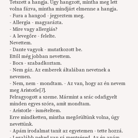
Tetszett a hangja. Úgy hangzott, mintha meg lett
volna fázva, mintha mindjárt elmenne a hangja.
- Fura a hangod - jegyeztem meg.
- Allergia - magyarázta.
- Mire vagy allergiás?
- A levegőre - felelte.
Nevettem.
- Dante vagyok - mutatkozott be.
Ettől még jobban nevettem.
- Bocs - szabadkoztam.
- Nem gáz. Az emberek általában nevetnek a
nevemen.
- Nem, nem - mondtam. - Az van, hogy az én nevem
meg Aristotle[7].
Felragyogott a szeme. Mármint a srác odafigyelt
minden egyes szóra, amit mondtam.
- Aristotle - ismételtem.
Erre mindketten, mintha megőrültünk volna, úgy
nevettünk.
- Apám irodalmat tanít az egyetemen - tette hozzá.
- Legalább neked van rá mentséged. Az én apám