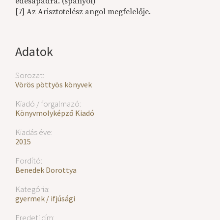
édesapádra. (spanyol)
[7] Az Arisztotelész angol megfelelője.
Adatok
Sorozat:
Vörös pöttyös könyvek
Kiadó / forgalmazó:
Könyvmolyképző Kiadó
Kiadás éve:
2015
Fordító:
Benedek Dorottya
Kategória:
gyermek / ifjúsági
Eredeti cím: