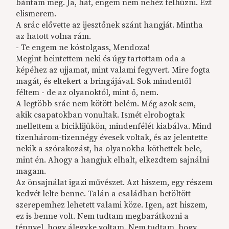
bántam meg. Ja, hát, engem nem nehéz felhúzni. Ezt
elismerem.
A srác elővette az ijesztőnek szánt hangját. Mintha
az hatott volna rám.
- Te engem ne kóstolgass, Mendoza!
Megint beintettem neki és úgy tartottam oda a
képéhez az ujjamat, mint valami fegyvert. Mire fogta
magát, és eltekert a bringájával. Sok mindentől
féltem - de az olyanoktól, mint ő, nem.
A legtöbb srác nem kötött belém. Még azok sem,
akik csapatokban vonultak. Ismét elrobogtak
mellettem a biciklijükön, mindenfélét kiabálva. Mind
tizenhárom-tizennégy évesek voltak, és az jelentette
nekik a szórakozást, ha olyanokba köthettek bele,
mint én. Ahogy a hangjuk elhalt, elkezdtem sajnálni
magam.
Az önsajnálat igazi művészet. Azt hiszem, egy részem
kedvét lelte benne. Talán a családban betöltött
szerepemhez lehetett valami köze. Igen, azt hiszem,
ez is benne volt. Nem tudtam megbarátkozni a
ténnyel, hogy álegyke voltam. Nem tudtam, hogy