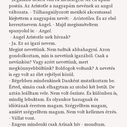
postás. Az Aristotle a nagyapám nevének az angol
változata. - Túlhangsúlyozott mexikói akcentussal
kiejtettem a nagyapám nevét: -
Aristotiles
. És az első
keresztnevem Angel. - Majd megismételtem
spanyolul is: -
Angel
.
- Angel Aristotle-nek hívnak?
- Ja. Ez az igazi nevem.
Megint nevettünk. Nem tudtuk abbahagyni. Azon
gondolkoztam, min is nevetünk igazából. Csak a
nevünkön? Vagy azért nevettünk, mert
megkönnyebbültünk? Boldogok voltunk? A nevetés
is egy volt az élet rejtélyei közül.
- Régebben mindenkinek Danként mutatkoztam be.
Érted, simán csak elhagytam az utolsó két betűt. De
aztán leálltam vele. Nem volt őszinte. És különben is,
mindig lebuktam. És olyankor hazugnak és
idiótának éreztem magam. Szégyelltem magam,
amiért szégyelltem magam. Nem volt kellemes érzés.
- Vállat vont.
- Engem mindenki csak Arinak hív - mondtam.