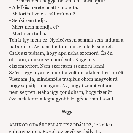
- De miért nem hagyja békén a háború aput?
- A lelkiismerete miatt - mondta.
- Mi történt vele a háborúban?
- Senki sem tudja.
- Miért nem mondja el?
- Mert nem tudja.
Tehát így ment ez. Nyolcévesen semmit sem tudtam a
háborúról. Azt sem tudtam, mi az a lelkiismeret.
Csak azt tudtam, hogy apu néha szomorú. És én
utáltam, amikor szomorú volt. Engem is
elszomorított. Nem szerettem szomorú lenni.
Szóval egy olyan ember fia voltam, akiben tovább élt
Vietnam. Ja, mindenféle tragikus okom megvolt rá,
hogy sajnáljam magam. Az, hogy tizenöt voltam,
nem segített. Néha úgy gondoltam, hogy tizenöt
évesnek lenni a legnagyobb tragédia mindközül.
Négy
AMIKOR ODAÉRTEM AZ USZODÁHOZ, le kellett
zuhanyoznom. Ez volt az egyik szabály. Ja,