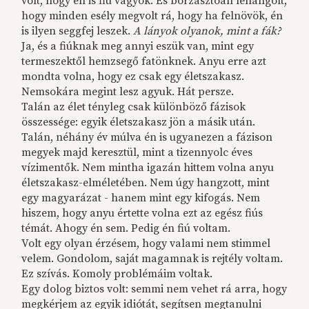
volt, hogy én is fiú vagyok. És borzasztóan lehangolt,
hogy minden esély megvolt rá, hogy ha felnövök, én
is ilyen seggfej leszek.
A lányok olyanok, mint a fák?
Ja, és a fiúknak meg annyi eszük van, mint egy
termeszektől hemzsegő fatönknek. Anyu erre azt
mondta volna, hogy ez csak egy életszakasz.
Nemsokára megint lesz agyuk. Hát persze.
Talán az élet tényleg csak különböző fázisok
összessége: egyik életszakasz jön a másik után.
Talán, néhány év múlva én is ugyanezen a fázison
megyek majd keresztül, mint a tizennyolc éves
vízimentők. Nem mintha igazán hittem volna anyu
életszakasz-elméletében. Nem úgy hangzott, mint
egy magyarázat - hanem mint egy kifogás. Nem
hiszem, hogy anyu értette volna ezt az egész fiús
témát. Ahogy én sem. Pedig én fiú voltam.
Volt egy olyan érzésem, hogy valami nem stimmel
velem. Gondolom, saját magamnak is rejtély voltam.
Ez szívás. Komoly problémáim voltak.
Egy dolog biztos volt: semmi nem vehet rá arra, hogy
megkérjem az egyik idiótát, segítsen megtanulni