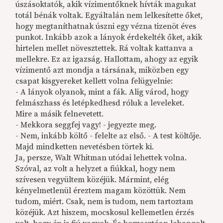
úszásoktatók, akik vízimentőknek hívták magukat
totál bénák voltak. Egyáltalán nem lelkesítette őket,
hogy megtaníthatnak úszni egy vézna tizenöt éves
punkot. Inkább azok a lányok érdekelték őket, akik
hirtelen mellet növesztettek. Rá voltak kattanva a
mellekre. Ez az igazság. Hallottam, ahogy az egyik
vízimentő azt mondja a társának, miközben egy
csapat kisgyereket kellett volna felügyelnie:
- A lányok olyanok, mint a fák. Alig várod, hogy
felmászhass és letépkedhesd róluk a leveleket.
Mire a másik felnevetett.
- Mekkora seggfej vagy! - jegyezte meg.
- Nem, inkább költő - felelte az első. - A test költője.
Majd mindketten nevetésben törtek ki.
Ja, persze, Walt Whitman utódai lehettek volna.
Szóval, az volt a helyzet a fiúkkal, hogy nem
szívesen vegyültem közéjük. Mármint, elég
kényelmetlenül éreztem magam közöttük. Nem
tudom, miért. Csak, nem is tudom, nem tartoztam
közéjük. Azt hiszem, mocskosul kellemetlen érzés