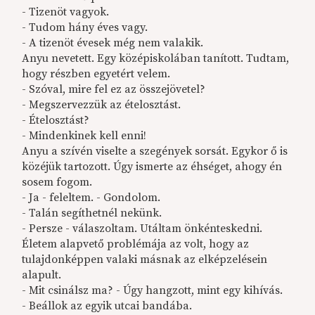
- Tizenöt vagyok.
- Tudom hány éves vagy.
- A tizenöt évesek még nem valakik.
Anyu nevetett. Egy középiskolában tanított. Tudtam,
hogy részben egyetért velem.
- Szóval, mire fel ez az összejövetel?
- Megszervezzük az ételosztást.
- Ételosztást?
- Mindenkinek kell enni!
Anyu a szívén viselte a szegények sorsát. Egykor ő is
közéjük tartozott. Úgy ismerte az éhséget, ahogy én
sosem fogom.
- Ja - feleltem. - Gondolom.
- Talán segíthetnél nekünk.
- Persze - válaszoltam. Utáltam önkénteskedni.
Életem alapvető problémája az volt, hogy az
tulajdonképpen valaki másnak az elképzelésein
alapult.
- Mit csinálsz ma? - Úgy hangzott, mint egy kihívás.
- Beállok az egyik utcai bandába.