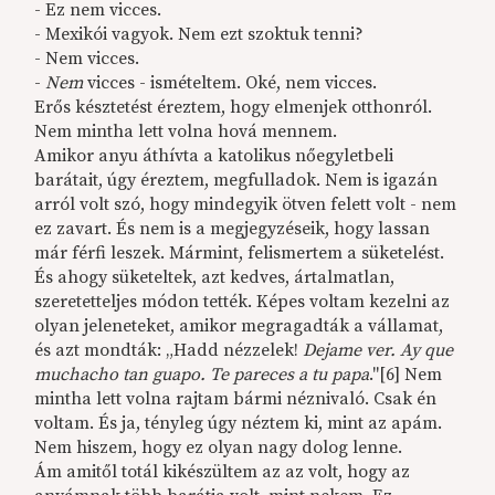
- Ez nem vicces.
- Mexikói vagyok. Nem ezt szoktuk tenni?
- Nem vicces.
-
Nem
vicces - ismételtem. Oké, nem vicces.
Erős késztetést éreztem, hogy elmenjek otthonról.
Nem mintha lett volna hová mennem.
Amikor anyu áthívta a katolikus nőegyletbeli
barátait, úgy éreztem, megfulladok. Nem is igazán
arról volt szó, hogy mindegyik ötven felett volt - nem
ez zavart. És nem is a megjegyzéseik, hogy lassan
már férfi leszek. Mármint, felismertem a süketelést.
És ahogy süketeltek, azt kedves, ártalmatlan,
szeretetteljes módon tették. Képes voltam kezelni az
olyan jeleneteket, amikor megragadták a vállamat,
és azt mondták: „Hadd nézzelek!
Dejame ver. Ay que
muchacho tan guapo. Te pareces a tu papa
."[6] Nem
mintha lett volna rajtam bármi néznivaló. Csak én
voltam. És ja, tényleg úgy néztem ki, mint az apám.
Nem hiszem, hogy ez olyan nagy dolog lenne.
Ám amitől totál kikészültem az az volt, hogy az