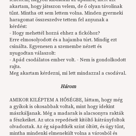
akartam, hogy játsszon velem, de ő olyan távolinak
tűnt. Mintha ott sem lettem volna. Minden gyermeki
haragomat összeszedve tettem fel anyunak a
kérdést:
- Hogy mehettél hozzá ehhez a fickóhoz?
Erre elmosolyodott és a hajamba túrt. Mindig ezt
csinálta. Egyenesen a szemembe nézett és
nyugodtan válaszolt:
- Apád csodálatos ember volt. - Nem is gondolkodott
rajta.
Meg akartam kérdezni, mi lett mindazzal a csodával.
Három
AMIKOR KILÉPTEM A HŐSÉGBE, láttam, hogy még
a gyíkok is okosabbak voltak, mint hogy idekint
mászkáljanak. Még a madarak is alacsonyra rakták
a fészkeiket. Az utca repedéseit kitöltő kátrányfoltok
olvadoztak. Az ég sápadtkék színt öltött, és úgy tűnt,
mintha mindenki elmenekült volna a városból és