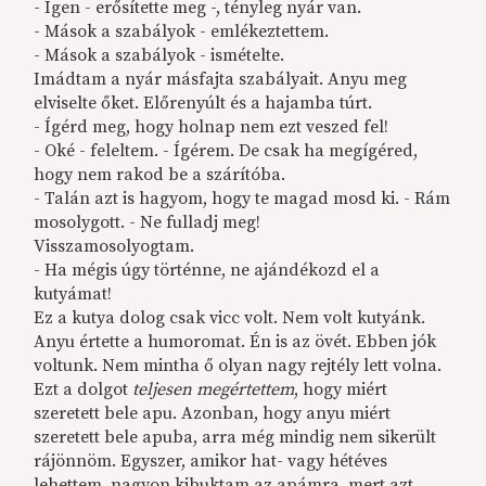
- Igen - erősítette meg -, tényleg nyár van.
- Mások a szabályok - emlékeztettem.
- Mások a szabályok - ismételte.
Imádtam a nyár másfajta szabályait. Anyu meg
elviselte őket. Előrenyúlt és a hajamba túrt.
- Ígérd meg, hogy holnap nem ezt veszed fel!
- Oké - feleltem. - Ígérem. De csak ha megígéred,
hogy nem rakod be a szárítóba.
- Talán azt is hagyom, hogy te magad mosd ki. - Rám
mosolygott. - Ne fulladj meg!
Visszamosolyogtam.
- Ha mégis úgy történne, ne ajándékozd el a
kutyámat!
Ez a kutya dolog csak vicc volt. Nem volt kutyánk.
Anyu értette a humoromat. Én is az övét. Ebben jók
voltunk. Nem mintha ő olyan nagy rejtély lett volna.
Ezt a dolgot
teljesen megértettem
, hogy miért
szeretett bele apu. Azonban, hogy anyu miért
szeretett bele apuba, arra még mindig nem sikerült
rájönnöm. Egyszer, amikor hat- vagy hétéves
lehettem, nagyon kibuktam az apámra, mert azt