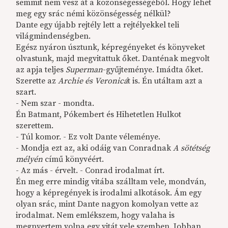
semmit nem vesz át a közönségességéből. Hogy lehet
meg egy srác némi közönségesség nélkül?
Dante egy újabb rejtély lett a rejtélyekkel teli
világmindenségben.
Egész nyáron úsztunk, képregényeket és könyveket
olvastunk, majd megvitattuk őket. Danténak megvolt
az apja teljes
Superman
-gyűjteménye. Imádta őket.
Szerette az
Archie és Veronicá
t is. Én utáltam azt a
szart.
- Nem szar - mondta.
Én Batmant, Pókembert és Hihetetlen Hulkot
szerettem.
- Túl komor. - Ez volt Dante véleménye.
- Mondja ezt az, aki odáig van Conradnak
A sötétség
mélyén
című könyvéért.
- Az más - érvelt. - Conrad irodalmat írt.
Én meg erre mindig vitába szálltam vele, mondván,
hogy a képregények is irodalmi alkotások. Ám egy
olyan srác, mint Dante nagyon komolyan vette az
irodalmat. Nem emlékszem, hogy valaha is
megnyertem volna egy vitát vele szemben. Jobban