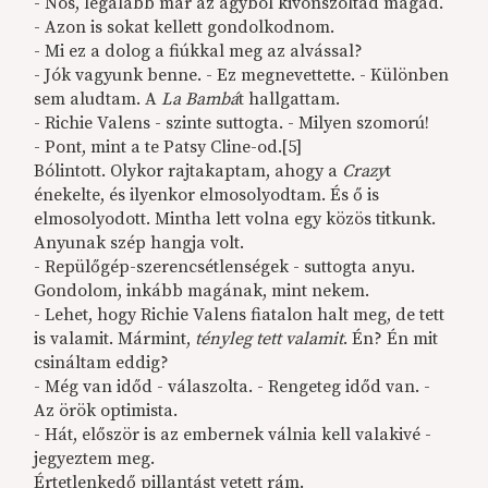
- Nos, legalább már az ágyból kivonszoltad magad.
- Azon is sokat kellett gondolkodnom.
- Mi ez a dolog a fiúkkal meg az alvással?
- Jók vagyunk benne. - Ez megnevettette. - Különben
sem aludtam. A
La Bambá
t hallgattam.
- Richie Valens - szinte suttogta. - Milyen szomorú!
- Pont, mint a te Patsy Cline-od.[5]
Bólintott. Olykor rajtakaptam, ahogy a
Crazy
t
énekelte, és ilyenkor elmosolyodtam. És ő is
elmosolyodott. Mintha lett volna egy közös titkunk.
Anyunak szép hangja volt.
- Repülőgép-szerencsétlenségek - suttogta anyu.
Gondolom, inkább magának, mint nekem.
- Lehet, hogy Richie Valens fiatalon halt meg, de tett
is valamit. Mármint,
tényleg tett valamit
. Én? Én mit
csináltam eddig?
- Még van időd - válaszolta. - Rengeteg időd van. -
Az örök optimista.
- Hát, először is az embernek válnia kell valakivé -
jegyeztem meg.
Értetlenkedő pillantást vetett rám.