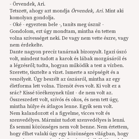
- Örvendek, Ari.
Tetszett, ahogy azt mondja
Örvendek, Ari
. Mint aki
komolyan gondolja.
- Oké - egyeztem bele -, taníts meg úszni! -
Gondolom, ezt úgy mondtam, mintha én tettem
volna szívességet neki. De vagy nem vette észre, vagy
nem érdekelte.
Dante nagyon precíz tanárnak bizonyult. Igazi úszó
volt, mindent tudott a karok és lábak mozgásáról és
a légzésről; tudta, hogyan működik a test a vízben.
Szerette, tisztelte a vizet. Ismerte a szépségét és a
veszélyeit. Úgy beszélt az úszásról, mintha az egy
életforma lett volna. Tizenöt éves volt. Ki volt ez a
srác? Kissé törékenynek tűnt - de nem volt az.
Összeszedett volt, szívós és okos, és nem tett úgy,
mintha hülye és átlagos lenne. Egyik sem volt.
Nem kalandozott el a figyelme, vicces volt és
szenvedélyes. Mármint tudott szenvedélyes is lenni.
És semmi közönséges nem volt benne. Nem értettem,
hogy élhet valaki úgy egy közönséges világban, hogy