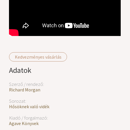
Kedvezményes vásárlás
Adatok
Szerző / rendező:
Richard Morgan
Sorozat:
Hősöknek való vidék
Kiadó / forgalmazó:
Agave Könyvek