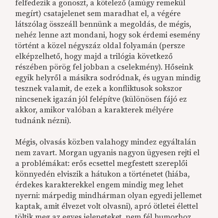
felfedezik a gonoszt, a kötelező (amúgy remekül
megírt) csatajelenet sem maradhat el, a végére
látszólag összeáll bennünk a megoldás, de mégis,
nehéz lenne azt mondani, hogy sok érdemi esemény
történt a közel négyszáz oldal folyamán (persze
elképzelhető, hogy majd a trilógia következő
részében pörög fel jobban a cselekmény). Hőseink
egyik helyről a másikra sodródnak, és ugyan mindig
tesznek valamit, de ezek a konfliktusok sokszor
nincsenek igazán jól felépítve (különösen fájó ez
akkor, amikor valóban a karakterek mélyére
tudnánk nézni).
Mégis, olvasás közben valahogy mindez egyáltalán
nem zavart. Morgan ugyanis nagyon ügyesen rejti el
a problémákat: erős ecsettel megfestett szereplői
könnyedén elviszik a hátukon a történetet (hiába,
érdekes karakterekkel engem mindig meg lehet
nyerni: márpedig mindhárman olyan egyedi jellemet
kaptak, amit élvezet volt olvasni), apró ötletei élettel
töltik meg az egyes jeleneteket, nem fél humorhoz,