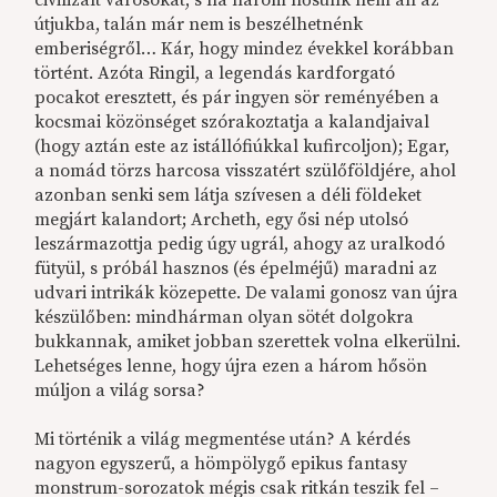
civilizált városokat, s ha három hősünk nem áll az
útjukba, talán már nem is beszélhetnénk
emberiségről… Kár, hogy mindez évekkel korábban
történt. Azóta Ringil, a legendás kardforgató
pocakot eresztett, és pár ingyen sör reményében a
kocsmai közönséget szórakoztatja a kalandjaival
(hogy aztán este az istállófiúkkal kufircoljon); Egar,
a nomád törzs harcosa visszatért szülőföldjére, ahol
azonban senki sem látja szívesen a déli földeket
megjárt kalandort; Archeth, egy ősi nép utolsó
leszármazottja pedig úgy ugrál, ahogy az uralkodó
fütyül, s próbál hasznos (és épelméjű) maradni az
udvari intrikák közepette. De valami gonosz van újra
készülőben: mindhárman olyan sötét dolgokra
bukkannak, amiket jobban szerettek volna elkerülni.
Lehetséges lenne, hogy újra ezen a három hősön
múljon a világ sorsa?
Mi történik a világ megmentése után? A kérdés
nagyon egyszerű, a hömpölygő epikus fantasy
monstrum-sorozatok mégis csak ritkán teszik fel –