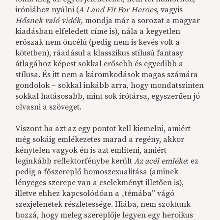
iróniához nyúlni (
A Land Fit For Heroes
, vagyis
Hősnek való vidék,
mondja már a sorozat a magyar
kiadásban elfeledett címe is), nála a kegyetlen
erőszak nem öncélú (pedig nem is kevés volt a
kötetben), ráadásul a klasszikus stílusú fantasy
átlagához képest sokkal erősebb és egyedibb a
stílusa. És itt nem a káromkodások magas számára
gondolok – sokkal inkább arra, hogy mondatszinten
sokkal hatásosabb, mint sok írótársa, egyszerűen jó
olvasni a szöveget.
Viszont ha azt az egy pontot kell kiemelni, amiért
még sokáig emlékezetes marad a regény, akkor
kénytelen vagyok én is azt említeni, amiért
leginkább reflektorfénybe került
Az acél emléke
: ez
pedig a főszereplő homoszexualitása (aminek
lényeges szerepe van a cselekményt illetően is),
illetve ehhez kapcsolódóan a „témába” vágó
szexjelenetek részletessége. Hiába, nem szoktunk
hozzá, hogy meleg szereplője legyen egy heroikus