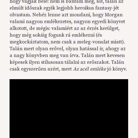
hogy vágjak bele: nem is bántam meg, sőt, talán az
elmúlt időszak egyik legjobb heroikus fantasy-jét
olvastam. Nehéz lenne azt mondani, hogy Morgan
valami nagyon emlékezetes, nagyon egyedi könyvet
alkotott, de mégis: valamiért az az érzés kerülget,
hogy még sokáig fogunk rá emlékezni (és
megkockáztatom, nem csak a meleg-vonulat miatt).
Talán mert olyan erővel, olyan hatással ír, ahogy az
a nagy könyvben meg van írva. Talán mert kevesen
képesek ilyen stílusosan tálalni az erőszakot. Talán
csak egyszerűen azért, mert
Az acél emléke
jó könyv.