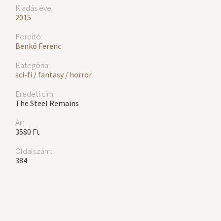
Kiadás éve:
2015
Fordító:
Benkő Ferenc
Kategória:
sci-fi / fantasy / horror
Eredeti cím:
The Steel Remains
Ár:
3580 Ft
Oldalszám:
384