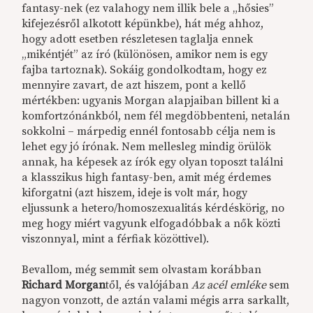
fantasy-nek (ez valahogy nem illik bele a „hősies”
kifejezésről alkotott képünkbe), hát még ahhoz,
hogy adott esetben részletesen taglalja ennek
„mikéntjét” az író (különösen, amikor nem is egy
fajba tartoznak). Sokáig gondolkodtam, hogy ez
mennyire zavart, de azt hiszem, pont a kellő
mértékben: ugyanis Morgan alapjaiban billent ki a
komfortzónánkból, nem fél megdöbbenteni, netalán
sokkolni – márpedig ennél fontosabb célja nem is
lehet egy jó írónak. Nem mellesleg mindig örülök
annak, ha képesek az írók egy olyan toposzt találni
a klasszikus high fantasy-ben, amit még érdemes
kiforgatni (azt hiszem, ideje is volt már, hogy
eljussunk a hetero/homoszexualitás kérdéskörig, no
meg hogy miért vagyunk elfogadóbbak a nők közti
viszonnyal, mint a férfiak közöttivel).
Bevallom, még semmit sem olvastam korábban
Richard Morgan
től, és valójában
Az acél emléke
sem
nagyon vonzott, de aztán valami mégis arra sarkallt,