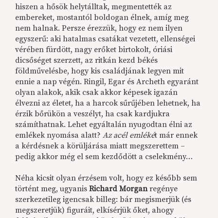
hiszen a hősök helytálltak, megmentették az
embereket, mostantól boldogan élnek, amíg meg
nem halnak. Persze érezzük, hogy ez nem ilyen
egyszerű: aki hatalmas csatákat vezetett, ellenségei
vérében fürdött, nagy erőket birtokolt, óriási
dicsőséget szerzett, az ritkán kezd békés
földművelésbe, hogy kis családjának legyen mit
ennie a nap végén. Ringil, Egar és Archeth egyaránt
olyan alakok, akik csak akkor képesek igazán
élvezni az életet, ha a harcok sűrűjében lehetnek, ha
érzik bőrükön a veszélyt, ha csak kardjukra
számíthatnak. Lehet egyáltalán nyugodtan élni az
emlékek nyomása alatt?
Az acél emléké
t már ennek
a kérdésnek a körüljárása miatt megszerettem –
pedig akkor még el sem kezdődött a cselekmény…
Néha kicsit olyan érzésem volt, hogy ez később sem
történt meg, ugyanis
Richard Morgan
regénye
szerkezetileg igencsak billeg: bár megismerjük (és
megszeretjük) figuráit, elkísérjük őket, ahogy