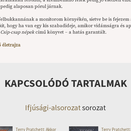
garantáltan felvidul, a szembenálló felek pedig jó esetben el
 pedig alaposan pórul járnak.
 felbukkannának a monitorom környékén, sietve be is fejezem 
it, hogy ha van egy kis szabadideje, amikor vidámságra és ap
a
Csip-csap népek
című könyvet – a hatás garantált.
 életrajza
KAPCSOLÓDÓ TARTALMAK
Ifjúsági-alsorozat
sorozat
Terry Pratchett: Akkor
Terry Pratchett: