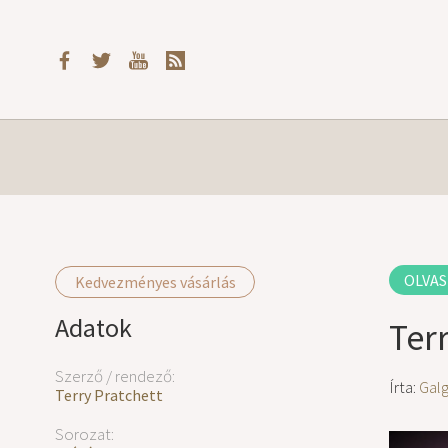
OLVAS
Kedvezményes vásárlás
Adatok
Ter
Szerző / rendező:
Írta:
Gal
Terry Pratchett
Sorozat: