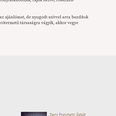
bizonytalanodnak, rájuk nézve, rosszabb
az ajánlómat, de nyugodt szívvel arra buzdítok
rótermetű társaságra vágyik, akkor vegye
Terry Pratchett: Égből