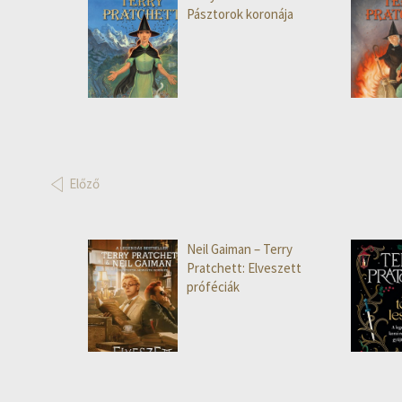
Pásztorok koronája
Előző
Neil Gaiman – Terry
Pratchett: Elveszett
próféciák