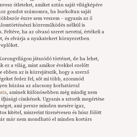
vesz ötleteket, amiket aztán saját világképére
koz gondot számomra, ha burkoltan saját
gtöbbször észre sem veszem – ugyanis az ő
lomtörténészi közreműködés nélkül is
 Feltéve, ha az olvasó szeret nevetni, értékeli a
t, és elvárja a nyakatekert környezetben
replőket.
orongvilágon játszódó történet, de ha lehet,
 ez a világ, mint amikor évekkel ezelőtt
 ebben az is közrejátszik, hogy a szerző
geket fedez fel, sőt mi több, azonmód
ilyen húzása az alacsony korhatárral
zata
, aminek különösebben még mindig nem
 ifjúsági címkének. Ugyanis a sztorik megértése
zséget, ami persze minden mesére igaz,
s kitétel, miszerint tizenévesen és húsz fölött
ebár már nem mondható el minden kortárs