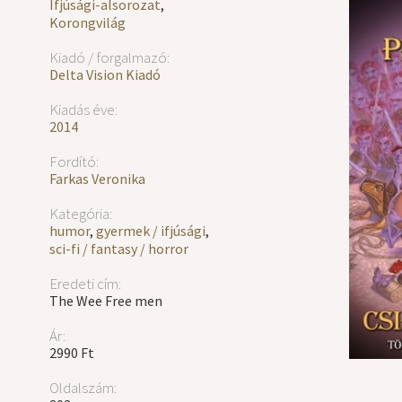
Ifjúsági-alsorozat
,
Korongvilág
Kiadó / forgalmazó:
Delta Vision Kiadó
Kiadás éve:
2014
Fordító:
Farkas Veronika
Kategória:
humor
,
gyermek / ifjúsági
,
sci-fi / fantasy / horror
Eredeti cím:
The Wee Free men
Ár:
2990 Ft
Oldalszám: