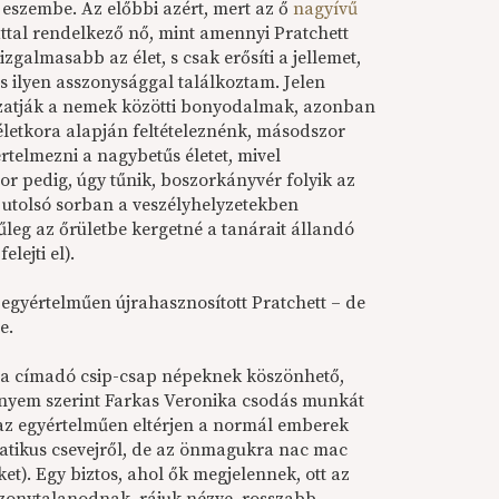
eszembe. Az előbbi azért, mert az ő
nagyívű
attal rendelkező nő, mint amennyi Pratchett
galmasabb az élet, s csak erősíti a jellemet,
 ilyen asszonysággal találkoztam. Jelen
kozatják a nemek közötti bonyodalmak, azonban
életkora alapján feltételeznénk, másodszor
telmezni a nagybetűs életet, mivel
r pedig, úgy tűnik, boszorkányvér folyik az
 utolsó sorban a veszélyhelyzetekben
űleg az őrületbe kergetné a tanárait állandó
lejti el).
 egyértelműen újrahasznosított Pratchett – de
e.
n a címadó csip-csap népeknek köszönhető,
ményem szerint Farkas Veronika csodás munkát
 az egyértelműen eltérjen a normál emberek
kratikus csevejről, de az önmagukra nac mac
et). Egy biztos, ahol ők megjelennek, ott az