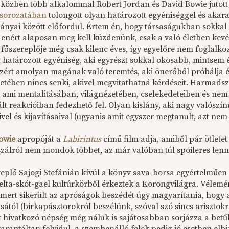
 közben több alkalommal Robert Jordan és David Bowie jutott 
 sorozatában
tolongott olyan határozott egyéniséggel és akar
nyai között előfordul. Értem én, hogy társaságukban sokkal iz
enért alaposan meg kell küzdenünk, csak a való életben kevés
t főszereplője még csak kilenc éves, így egyelőre nem foglal
 határozott egyéniség, aki egyrészt sokkal okosabb, mintsem 
zért amolyan magának való teremtés, aki önerőből próbálja ér
etében nincs senki, akivel megvitathatná kérdéseit. Harmadszo
, ami mentalitásában, világnézetében, cselekedeteiben és nem
t reakcióiban fedezhető fel. Olyan kislány, aki nagy valószín
vel és kijavításaival (ugyanis amit egyszer megtanult, azt nem fe
owie
apropóját a
Labirintus
című film adja, amiből pár ötletet
 szálról nem mondok többet, az már valóban túl spoileres lenn
replő Sajogi Stefánián kívül a könyv sava-borsa egyértelműe
kelta-skót-gael kultúrkörből érkeztek a Korongvilágra. Véle
, mert sikerült az apróságok beszédét úgy magyarítania, hogy
ásától (birkapásztorokról beszélünk, szóval szó sincs ariszto
t hivatkozó népség még náluk is sajátosabban sorjázza a betűk