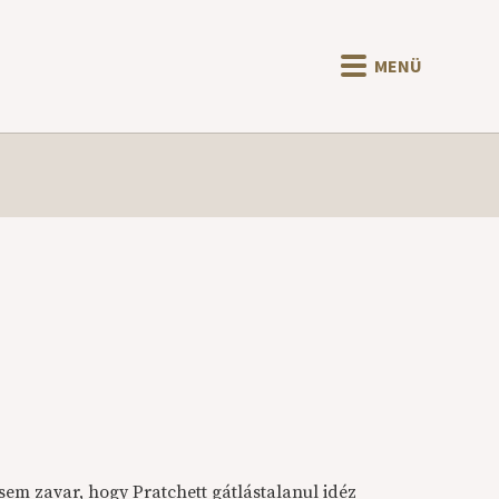
MENÜ
em zavar, hogy Pratchett gátlástalanul idéz