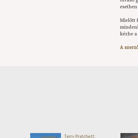
olvasó 
esetben
Mielőtt
mindenk
kézbe 
A szerző
Terry Pratchett: