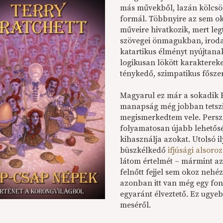
más művekből, lazán kölcsön
formál. Többnyire az sem o
műveire hivatkozik, mert le
szövegei önmagukban, iroda
katartikus élményt nyújtanak.
logikusan lökött karaktereke
ténykedő, szimpatikus fősze
Magyarul ez már a sokadik K
manapság még jobban tetszik
megismerkedtem vele. Persze
folyamatosan újabb lehetősé
kihasználja azokat. Utolsó 
büszkélkedő
ifjúsági alsoro
látom értelmét – mármint az
felnőtt fejjel sem okoz nehé
azonban itt van még egy fonto
egyaránt élveztető. Ez ugy
meséről.