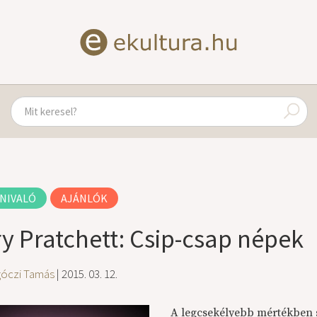
NIVALÓ
AJÁNLÓK
ry Pratchett: Csip-csap népek
góczi Tamás
| 2015. 03. 12.
A legcsekélyebb mértékben s