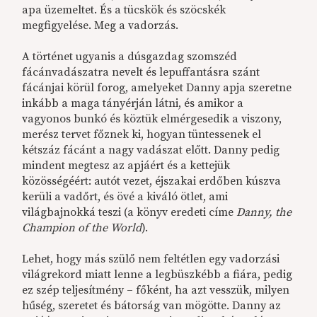
apa üzemeltet. És a tücskök és szöcskék
megfigyelése. Meg a vadorzás.
A történet ugyanis a dúsgazdag szomszéd
fácánvadászatra nevelt és lepuffantásra szánt
fácánjai körül forog, amelyeket Danny apja szeretne
inkább a maga tányérján látni, és amikor a
vagyonos bunkó és köztük elmérgesedik a viszony,
merész tervet főznek ki, hogyan tüntessenek el
kétszáz fácánt a nagy vadászat előtt. Danny pedig
mindent megtesz az apjáért és a kettejük
közösségéért: autót vezet, éjszakai erdőben kúszva
kerüli a vadőrt, és övé a kiváló ötlet, ami
világbajnokká teszi (a könyv eredeti címe
Danny, the
Champion of the World
).
Lehet, hogy más szülő nem feltétlen egy vadorzási
világrekord miatt lenne a legbüszkébb a fiára, pedig
ez szép teljesítmény – főként, ha azt vesszük, milyen
hűség, szeretet és bátorság van mögötte. Danny az