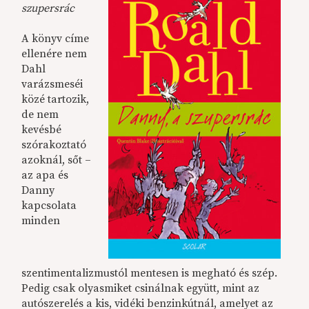
szupersrác
A könyv címe
ellenére nem
Dahl
varázsmeséi
közé tartozik,
de nem
kevésbé
szórakoztató
azoknál, sőt –
az apa és
Danny
kapcsolata
minden
szentimentalizmustól mentesen is megható és szép.
Pedig csak olyasmiket csinálnak együtt, mint az
autószerelés a kis, vidéki benzinkútnál, amelyet az