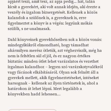
apjáért teszi, amit tesz, az apja pedig... hát, talán
kicsit a gyerekért, aki volt annak idején, aki érezte a
veszély és izgalom bizsergetését. Kellenek a közös
kalandok a szülőnek is, a gyereknek is, erre
figyelmeztet a könyv is a végén: legyünk mókás
szülők, s ne unalmasak.
Dahl könyveinek gyerekhőseiben sok a közös vonás:
mindegyikükről elmondható, hogy támadhat
akármilyen merész ötletük, azt véghezviszik, még ha
nem is feltétlen sül el jól, és ez nagyon értékes
biztatás: minden ötlet lehet varázslatos és vezethet
izgalmas kalandhoz – legyen szó varázskotyvalékról
vagy fácánok elkábításáról. Olyan sok felnőtt áll a
gyerekek mellett, akik figyelmeztetéseket, intéseket
harsognak – kellenek az ilyen történetek is, ahol a
határokon át lehet lépni. Mert legalább a
könyvekben hadd lehessen…