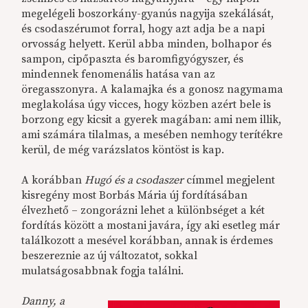
megelégeli boszorkány-gyanús nagyija szekálását,
és csodaszérumot forral, hogy azt adja be a napi
orvosság helyett. Kerül abba minden, bolhapor és
sampon, cipőpaszta és baromfigyógyszer, és
mindennek fenomenális hatása van az
öregasszonyra. A kalamajka és a gonosz nagymama
meglakolása úgy vicces, hogy közben azért bele is
borzong egy kicsit a gyerek magában: ami nem illik,
ami számára tilalmas, a mesében nemhogy terítékre
kerül, de még varázslatos köntöst is kap.
A korábban
Hugó és a csodaszer
címmel megjelent
kisregény most Borbás Mária új fordításában
élvezhető – zongorázni lehet a különbséget a két
fordítás között a mostani javára, így aki esetleg már
találkozott a mesével korábban, annak is érdemes
beszereznie az új változatot, sokkal
mulatságosabbnak fogja találni.
Danny, a