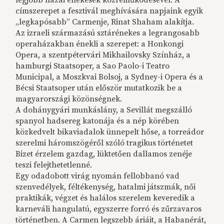
címszerepet a fesztivál meghívására napjaink egyik
„legkapósabb” Carmenje, Rinat Shaham alakítja.
Az izraeli származású sztárénekes a legrangosabb
operaházakban énekli a szerepet: a Honkongi
Opera, a szentpétervári Mikhailovsky Színház, a
hamburgi Staatsoper, a Sao Paolo-i Teatro
Municipal, a Moszkvai Bolsoj, a Sydney-i Opera és a
Bécsi Staatsoper után először mutatkozik be a
magyarországi közönségnek.
A dohánygyári munkáslány, a Sevillát megszálló
spanyol hadsereg katonája és a nép körében
közkedvelt bikaviadalok ünnepelt hőse, a torreádor
szerelmi háromszögéről szóló tragikus történetet
Bizet érzelem gazdag, lüktetően dallamos zenéje
teszi felejthetetlenné.
Egy odadobott virág nyomán fellobbanó vad
szenvedélyek, féltékenység, hatalmi játszmák, női
praktikák, végzet és halálos szerelem keveredik a
karneváli hangulatú, egyszerre forró és zűrzavaros
történetben. A Carmen legszebb áriáit, a Habanérát,