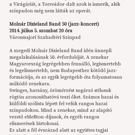
a Virágáriát, a Torreádor-dalt azok is ismerik, akik
színpadon még nem látták az operát.
Molnár Dixieland Band 50 (jazz-koncert)
2014. július 5. szombat 20 óra
Városmajori Szabadtéri Színpad
A szegedi Molnár Dixieland Band idén ünnepli
megalakulásának 50. évfordulóját. A zenekar
Magyarország legrégebben fennálló, legismertebb
és legelismertebb, nem Budapesthez kötődő jazz-
formációja, és az egyik legrégebb óta folyamatosan
működő zenekara.
Swinges, harsány, örömérzést sugárzó stílusuk
rögtön azonosíthatóvá teszi őket. Számos hazai és
külföldi szólista lépett fel velük rangos hazai
színpadokon. Mind a zenekar, mind az alapító
vezető eMeRton-díjasok, és egyéb rangos
elismerések birtokosai.
Ez alatt a fél évszázad alatt az együttes tagjai