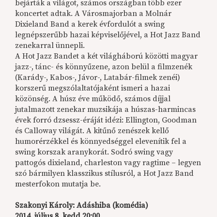
bejárták a világot, számos országban több ezer
koncertet adtak. A Városmajorban a Molnár
Dixieland Band a kerek évfordulót a swing
legnépszerűbb hazai képviselőjével, a Hot Jazz Band
zenekarral ünnepli.
A Hot Jazz Bandet a két világháború közötti magyar
jazz-, tánc- és könnyűzene, azon belül a filmzenék
(Karády-, Kabos-, Jávor-, Latabár-filmek zenéi)
korszerű megszólaltatójaként ismeri a hazai
közönség. A húsz éve működő, számos díjjal
jutalmazott zenekar muzsikája a húszas-harmincas
évek forró dzsessz-éráját idézi: Ellington, Goodman
és Calloway világát. A kitűnő zenészek kellő
humorérzékkel és könnyedséggel elevenítik fel a
swing korszak aranykorát. Sodró swing vagy
pattogós dixieland, charleston vagy ragtime – legyen
szó bármilyen klasszikus stílusról, a Hot Jazz Band
mesterfokon mutatja be.
Szakonyi Károly: Adáshiba (komédia)
2014. július 8. kedd 20:00