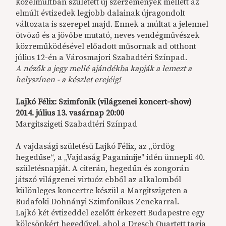
közelmúltban született új szerzemények mellett az
elmúlt évtizedek legjobb dalainak újragondolt
változata is szerepel majd. Ennek a múltat a jelennel
ötvöző és a jövőbe mutató, neves vendégművészek
közreműködésével előadott műsornak ad otthont
július 12-én a Városmajori Szabadtéri Színpad.
A nézők a jegy mellé ajándékba kapják a lemezt a
helyszínen - a készlet erejéig!
Lajkó Félix: Szimfonik (világzenei koncert-show)
2014. július 13. vasárnap 20:00
Margitszigeti Szabadtéri Színpad
A vajdasági születésű Lajkó Félix, az „ördög
hegedűse“, a „Vajdaság Paganinije" idén ünnepli 40.
születésnapját. A citerán, hegedűn és zongorán
játszó világzenei virtuóz ebből az alkalomból
különleges koncertre készül a Margitszigeten a
Budafoki Dohnányi Szimfonikus Zenekarral.
Lajkó két évtizeddel ezelőtt érkezett Budapestre egy
kölcsönkért hegedűvel, ahol a Dresch Quartett tagja