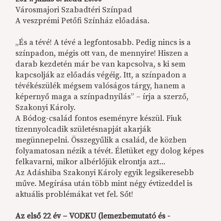
Városmajori Szabadtéri Színpad
A veszprémi Petőfi Színház előadása.
„És a tévé! A tévé a legfontosabb. Pedig nincs is a
színpadon, mégis ott van, de mennyire! Hiszen a
darab kezdetén már be van kapcsolva, s ki sem
kapcsolják az előadás végéig. Itt, a színpadon a
tévékészülék mégsem valóságos tárgy, hanem a
képernyő maga a színpadnyílás” – írja a szerző,
Szakonyi Károly.
A Bódog-család fontos eseményre készül. Fiuk
tizennyolcadik születésnapját akarják
megünnepelni. Összegyűlik a család, de közben
folyamatosan nézik a tévét. Életüket egy dolog képes
felkavarni, mikor albérlőjük elrontja azt...
Az Adáshiba Szakonyi Károly egyik legsikeresebb
műve. Megírása után több mint négy évtizeddel is
aktuális problémákat vet fel. Sőt!
Az első 22 év – VODKU (lemezbemutató és -