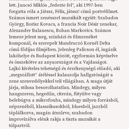
lett. Jancsó Miklós „fedezte fel“, aki 1997-ben
forgatta róla a Játssz, Félix, játssz! című portréfilmet.
Számos ismert zenésszel muzsikált együtt: Szabados
György, Borisz Kovacs, a francia Noir Désir zenekar,
Alexander Balanescu, Boban Markovics. Számos
lemeze jelent meg, színházi és filmzenéket
komponál, és szerepelt Mundruczó Kornél Delta
című fődíjas filmjében. Jelenleg Palicson él, ingázik
lakóhelye és Budapest között, egyformán képviselve
és összekötve az anyaországot és a Vajdaságot.
Lajkó kivételes tehetségű és érzékenységű előadó, aki
„megszállott“ átéléssel kalauzolja hallgatóságát a
zene szenvedélyekkel teli világában. A maga útját
járja, stílusa besorolhatatlan. Mindegy, milyen
hangszeren, hegedűn, citerán, fütyülve vagy
belebúgva a mikrofonba, mindegy milyen forrásból,
népzenéből, klasszikusokból, bluesból, jazzből
táplálkozva, magán átszűrve, szabadon
improvizálva elénk rakja a tiszta muzsikát a
túlpartról.