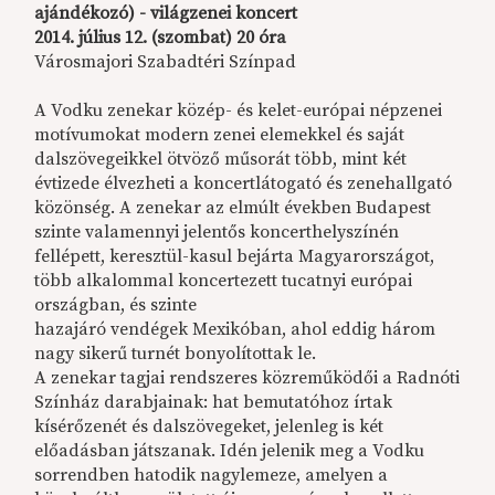
ajándékozó) - világzenei koncert
2014. július 12. (szombat) 20 óra
Városmajori Szabadtéri Színpad
A Vodku zenekar közép- és kelet-európai népzenei
motívumokat modern zenei elemekkel és saját
dalszövegeikkel ötvöző műsorát több, mint két
évtizede élvezheti a koncertlátogató és zenehallgató
közönség. A zenekar az elmúlt években Budapest
szinte valamennyi jelentős koncerthelyszínén
fellépett, keresztül-kasul bejárta Magyarországot,
több alkalommal koncertezett tucatnyi európai
országban, és szinte
hazajáró vendégek Mexikóban, ahol eddig három
nagy sikerű turnét bonyolítottak le.
A zenekar tagjai rendszeres közreműködői a Radnóti
Színház darabjainak: hat bemutatóhoz írtak
kísérőzenét és dalszövegeket, jelenleg is két
előadásban játszanak. Idén jelenik meg a Vodku
sorrendben hatodik nagylemeze, amelyen a