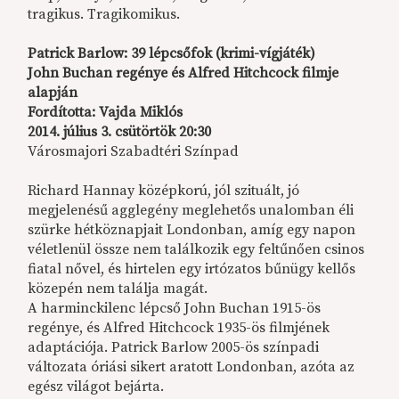
tragikus. Tragikomikus.
Patrick Barlow: 39 lépcsőfok (krimi-vígjáték)
John Buchan regénye és Alfred Hitchcock filmje
alapján
Fordította: Vajda Miklós
2014. július 3. csütörtök 20:30
Városmajori Szabadtéri Színpad
Richard Hannay középkorú, jól szituált, jó
megjelenésű agglegény meglehetős unalomban éli
szürke hétköznapjait Londonban, amíg egy napon
véletlenül össze nem találkozik egy feltűnően csinos
fiatal nővel, és hirtelen egy irtózatos bűnügy kellős
közepén nem találja magát.
A harminckilenc lépcső John Buchan 1915-ös
regénye, és Alfred Hitchcock 1935-ös filmjének
adaptációja. Patrick Barlow 2005-ös színpadi
változata óriási sikert aratott Londonban, azóta az
egész világot bejárta.