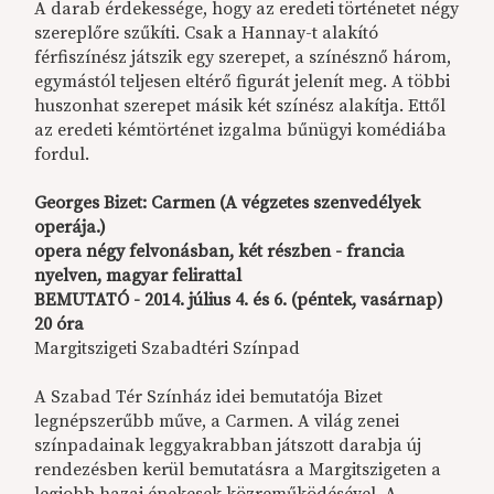
A darab érdekessége, hogy az eredeti történetet négy
szereplőre szűkíti. Csak a Hannay-t alakító
férfiszínész játszik egy szerepet, a színésznő három,
egymástól teljesen eltérő figurát jelenít meg. A többi
huszonhat szerepet másik két színész alakítja. Ettől
az eredeti kémtörténet izgalma bűnügyi komédiába
fordul.
Georges Bizet: Carmen (A végzetes szenvedélyek
operája.)
opera négy felvonásban, két részben - francia
nyelven, magyar felirattal
BEMUTATÓ - 2014. július 4. és 6. (péntek, vasárnap)
20 óra
Margitszigeti Szabadtéri Színpad
A Szabad Tér Színház idei bemutatója Bizet
legnépszerűbb műve, a Carmen. A világ zenei
színpadainak leggyakrabban játszott darabja új
rendezésben kerül bemutatásra a Margitszigeten a
legjobb hazai énekesek közreműködésével. A