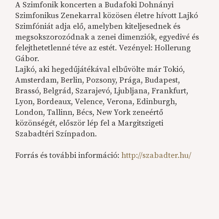
A Szimfonik koncerten a Budafoki Dohnányi
Szimfonikus Zenekarral közösen életre hívott Lajkó
Szimfóniát adja elő, amelyben kiteljesednek és
megsokszorozódnak a zenei dimenziók, egyedivé és
felejthetetlenné téve az estét. Vezényel: Hollerung
Gábor.
Lajkó, aki hegedűjátékával elbűvölte már Tokió,
Amsterdam, Berlin, Pozsony, Prága, Budapest,
Brassó, Belgrád, Szarajevó, Ljubljana, Frankfurt,
Lyon, Bordeaux, Velence, Verona, Edinburgh,
London, Tallinn, Bécs, New York zeneértő
közönségét, először lép fel a Margitszigeti
Szabadtéri Színpadon.
Forrás és további információ:
http://szabadter.hu/