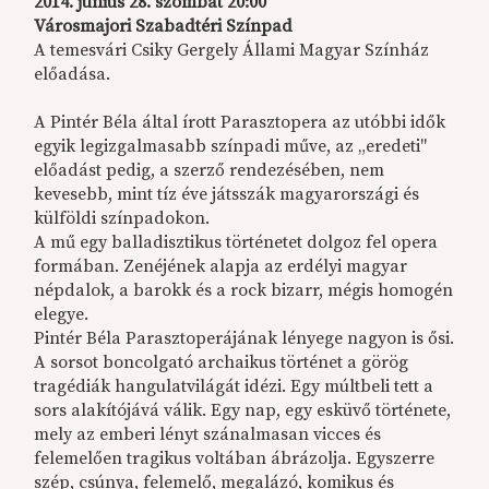
2014. június 28. szombat 20:00
Városmajori Szabadtéri Színpad
A temesvári Csiky Gergely Állami Magyar Színház
előadása.
A Pintér Béla által írott Parasztopera az utóbbi idők
egyik legizgalmasabb színpadi műve, az „eredeti"
előadást pedig, a szerző rendezésében, nem
kevesebb, mint tíz éve játsszák magyarországi és
külföldi színpadokon.
A mű egy balladisztikus történetet dolgoz fel opera
formában. Zenéjének alapja az erdélyi magyar
népdalok, a barokk és a rock bizarr, mégis homogén
elegye.
Pintér Béla Parasztoperájának lényege nagyon is ősi.
A sorsot boncolgató archaikus történet a görög
tragédiák hangulatvilágát idézi. Egy múltbeli tett a
sors alakítójává válik. Egy nap, egy esküvő története,
mely az emberi lényt szánalmasan vicces és
felemelően tragikus voltában ábrázolja. Egyszerre
szép, csúnya, felemelő, megalázó, komikus és