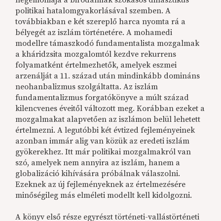
politikai hatalomgyakorlásával szemben. A
továbbiakban e két szereplő harca nyomta rá a
bélyegét az iszlám történetére. A mohamedi
modellre támaszkodó fundamentalista mozgalmak
a kháridzsita mozgalomtól kezdve rekurrens
folyamatként értelmezhetők, amelyek eszmei
arzenálját a 11. század után mindinkább domináns
neohanbalizmus szolgáltatta. Az iszlám
fundamentalizmus forgatókönyve a múlt század
kilencvenes éveitől változott meg. Korábban ezeket a
mozgalmakat alapvetően az iszlámon belül lehetett
értelmezni. A legutóbbi két évtized fejleményeinek
azonban immár alig van közük az eredeti iszlám
gyökerekhez. Itt már politikai mozgalmakról van
szó, amelyek nem annyira az iszlám, hanem a
globalizáció kihívására próbálnak válaszolni.
Ezeknek az új fejleményeknek az értelmezésére
minőségileg más elméleti modellt kell kidolgozni.
A könyv első része egyrészt történeti-vallástörténeti