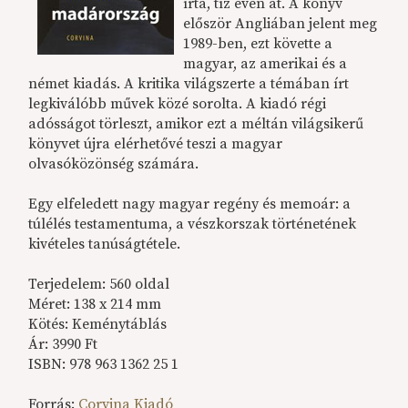
írta, tíz éven át. A könyv
először Angliában jelent meg
1989-ben, ezt követte a
magyar, az amerikai és a
német kiadás. A kritika világszerte a témában írt
legkiválóbb művek közé sorolta. A kiadó régi
adósságot törleszt, amikor ezt a méltán világsikerű
könyvet újra elérhetővé teszi a magyar
olvasóközönség számára.
Egy elfeledett nagy magyar regény és memoár: a
túlélés testamentuma, a vészkorszak történetének
kivételes tanúságtétele.
Terjedelem: 560 oldal
Méret: 138 x 214 mm
Kötés: Keménytáblás
Ár: 3990 Ft
ISBN: 978 963 1362 25 1
Forrás:
Corvina Kiadó