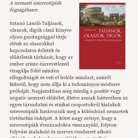
A nemzeti sztereotípiák
fogságábann
Sztanó László Taljánok,
olaszok, digók című könyve
olyan gazdagsággal tárja
elénk az olaszokkal
kapcsolatos ítéletek és
előítéletek tárházát, hogy az
ember szinte észrevétlenül
vizsgálja fölül minden
elfogultságát és veti el belőle mindazt, amiről
kiderül, hogy nem állja ki a tudományos módszer
próbáját. Napjainkban még mindig a pozitív vagy
negatív nemzeti előítélet, illetve annak hátterében az
egyes társadalmi és etnikai csoportokról kialakult
sztereotípiák határozzák meg a különböző nemzetek
történelmi önképét. A kötet nagy erénye, hogy a
sztereotípiák évszázadokra visszanyúló, folyton-
folyvást átalakuló és szerves rendszert alkotó