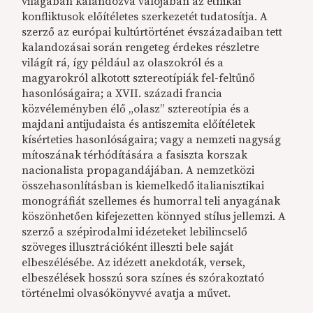
világában kalandozva valójában az etnikai
konfliktusok előítéletes szerkezetét tudatosítja. A
szerző az európai kultúrtörténet évszázadaiban tett
kalandozásai során rengeteg érdekes részletre
világít rá, így például az olaszokról és a
magyarokról alkotott sztereotípiák fel-feltűnő
hasonlóságaira; a XVII. századi francia
közvéleményben élő „olasz” sztereotípia és a
majdani antijudaista és antiszemita előítéletek
kísérteties hasonlóságaira; vagy a nemzeti nagyság
mítoszának térhódítására a fasiszta korszak
nacionalista propagandájában. A nemzetközi
összehasonlításban is kiemelkedő italianisztikai
monográfiát szellemes és humorral teli anyagának
köszönhetően kifejezetten könnyed stílus jellemzi. A
szerző a szépirodalmi idézeteket lebilincselő
szöveges illusztrációként illeszti bele saját
elbeszélésébe. Az idézett anekdoták, versek,
elbeszélések hosszú sora színes és szórakoztató
történelmi olvasókönyvvé avatja a művet.