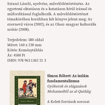
Sztanó László, nyelvész, művelődéstörténész. Az
egyetemi oktatáson és a kutatáson kívül írással és
műfordítással foglalkozik. A művelődéstörténet
témakörében korábban két könyve jelent meg: Az
ezernevű város (2002), és az Olasz-magyar kulturális
szótár (2008).
Terjedelem: 580 oldal
Méret: 160 x 230 mm
Kötés: Keménytáblás
Ár: 4500 Ft
ISBN: 978 963 1362 21 3
Simon Róbert: Az iszlám
fundamentalizmus
Gyökerek és elágazások
Mohamedtől az al-Qaidáig
A Keleti források sorozat