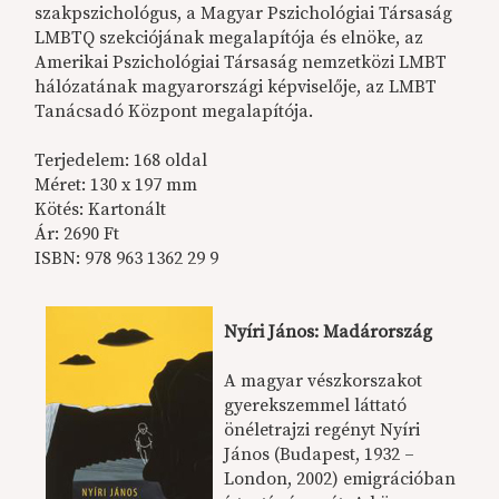
szakpszichológus, a Magyar Pszichológiai Társaság
LMBTQ szekciójának megalapítója és elnöke, az
Amerikai Pszichológiai Társaság nemzetközi LMBT
hálózatának magyarországi képviselője, az LMBT
Tanácsadó Központ megalapítója.
Terjedelem: 168 oldal
Méret: 130 x 197 mm
Kötés: Kartonált
Ár: 2690 Ft
ISBN: 978 963 1362 29 9
Nyíri János: Madárország
A magyar vészkorszakot
gyerekszemmel láttató
önéletrajzi regényt Nyíri
János (Budapest, 1932 –
London, 2002) emigrációban