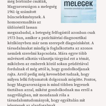
még börtönbe csukták,
Magyarországon a melegség
1961-ig számított
bűncselekménynek. A
homoszexualitás az
üldözéstől lassan
megszabadul, a betegség felfogástól azonban csak
1973-ban, amikor a pszichiátriai diagnosztikai
kézikönyvben már nem szerepelt diagnózisként. A
társadalmakat mindig is foglalkoztatta az azonos
neműek szerelmi kapcsolata. Mára egyre több
művészeti alkotás választja tárgyául ezt a témát,
miközben az emberek közül sokan prüdériával
fordulnak el még attól is, hogy gondolkodjanak
rajta. Arról pedig még kevesebbet tudnak, hogy
milyen lelki folyamatok dolgoznak mögötte. Fontos,
hogy Magyarországon is mind többen legyenek
tisztában azzal, miként gondolkodnak ma erről a
nagyvilágban, mit mondanak róla a
társadalomtudományok, hogy egyáltalán mit
jelentenek az alapfogalmak.