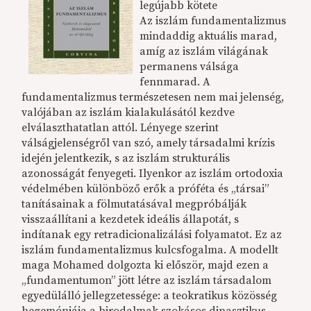
legújabb kötete
Az iszlám fundamentalizmus
mindaddig aktuális marad,
amíg az iszlám világának
permanens válsága
fennmarad. A
fundamentalizmus természetesen nem mai jelenség,
valójában az iszlám kialakulásától kezdve
elválaszthatatlan attól. Lényege szerint
válságjelenségről van szó, amely társadalmi krízis
idején jelentkezik, s az iszlám strukturális
azonosságát fenyegeti. Ilyenkor az iszlám ortodoxia
védelmében különböző erők a próféta és „társai”
tanításainak a fölmutatásával megpróbálják
visszaállítani a kezdetek ideális állapotát, s
indítanak egy retradicionalizálási folyamatot. Ez az
iszlám fundamentalizmus kulcsfogalma. A modellt
maga Mohamed dolgozta ki először, majd ezen a
„fundamentumon” jött létre az iszlám társadalom
egyedülálló jellegzetessége: a teokratikus közösség
hegemóniája a birodalmak szokásos dinasztikus