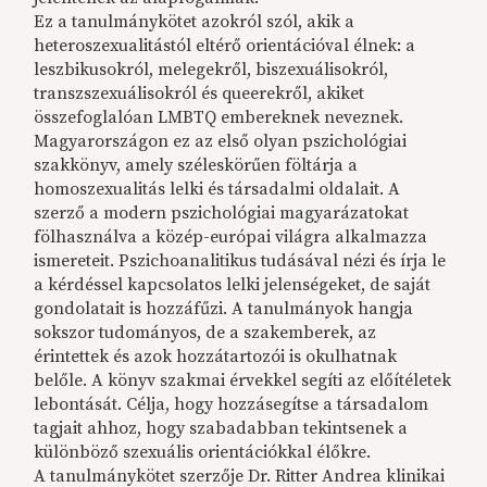
Ez a tanulmánykötet azokról szól, akik a
heteroszexualitástól eltérő orientációval élnek: a
leszbikusokról, melegekről, biszexuálisokról,
transzszexuálisokról és queerekről, akiket
összefoglalóan LMBTQ embereknek neveznek.
Magyarországon ez az első olyan pszichológiai
szakkönyv, amely széleskörűen föltárja a
homoszexualitás lelki és társadalmi oldalait. A
szerző a modern pszichológiai magyarázatokat
fölhasználva a közép-európai világra alkalmazza
ismereteit. Pszichoanalitikus tudásával nézi és írja le
a kérdéssel kapcsolatos lelki jelenségeket, de saját
gondolatait is hozzáfűzi. A tanulmányok hangja
sokszor tudományos, de a szakemberek, az
érintettek és azok hozzátartozói is okulhatnak
belőle. A könyv szakmai érvekkel segíti az előítéletek
lebontását. Célja, hogy hozzásegítse a társadalom
tagjait ahhoz, hogy szabadabban tekintsenek a
különböző szexuális orientációkkal élőkre.
A tanulmánykötet szerzője Dr. Ritter Andrea klinikai