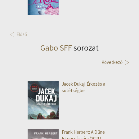
Előző
Gabo SFF
sorozat
Következő
Jacek Dukaj: Érkezés a
sötétségbe
Frank Herbert: A Dűne
Istencsászára (2021)