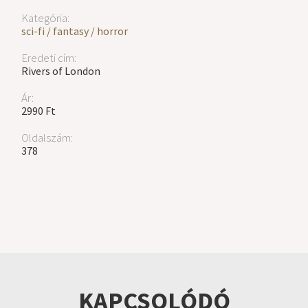
Kategória:
sci-fi / fantasy / horror
Eredeti cím:
Rivers of London
Ár:
2990 Ft
Oldalszám:
378
KAPCSOLÓDÓ