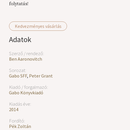
folytatás!
Kedvezményes vásárlás
Adatok
Szerző / rendező:
Ben Aaronovitch
Sorozat:
Gabo SFF
,
Peter Grant
Kiadó / forgalmazó:
Gabo Könyvkiadó
Kiadás éve:
2014
Fordító:
Pék Zoltán