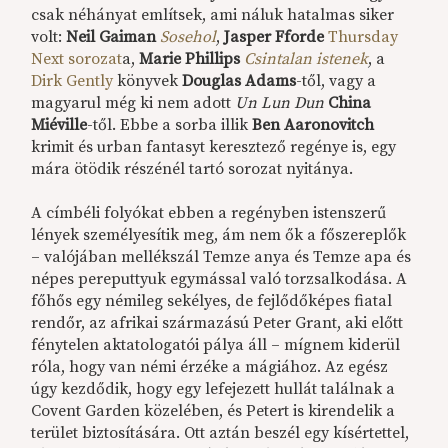
csak néhányat említsek, ami náluk hatalmas siker
volt:
Neil Gaiman
Sosehol
,
Jasper Fforde
Thursday
Next sorozat
a,
Marie Phillips
Csintalan istenek
, a
Dirk Gently
könyvek
Douglas Adams
-től, vagy a
magyarul még ki nem adott
Un Lun Dun
China
Miéville
-től. Ebbe a sorba illik
Ben Aaronovitch
krimit és urban fantasyt keresztező regénye is, egy
mára ötödik részénél tartó sorozat nyitánya.
A címbéli folyókat ebben a regényben istenszerű
lények személyesítik meg, ám nem ők a főszereplők
– valójában mellékszál Temze anya és Temze apa és
népes pereputtyuk egymással való torzsalkodása. A
főhős egy némileg sekélyes, de fejlődőképes fiatal
rendőr, az afrikai származású Peter Grant, aki előtt
fénytelen aktatologatói pálya áll – mígnem kiderül
róla, hogy van némi érzéke a mágiához. Az egész
úgy kezdődik, hogy egy lefejezett hullát találnak a
Covent Garden közelében, és Petert is kirendelik a
terület biztosítására. Ott aztán beszél egy kísértettel,