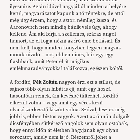
ilyesmire. Aztán idővel nagyjából minden a helyére
kerül, magyarázatot kapunk a történtekre, de attól
még úgy érzem, hogy a sztori némileg kusza, és
Aaronovitch nem mindig bánik vele úgy, ahogy
kellene. Ám aki bírja a szellemes, száraz angol
humort, az el fogja nézni az író eme botlásait. És
nem kell, hogy minden könyvben legyen magvas
mondanivaló – nos, ebben nincs, bár egy-egy
flashback, amit Peter él át mágikus
emlékmaradványokkal találkozva, egészen költői.
A fordító,
Pék Zoltán
nagyon érzi ezt a stílust, de
sajnos több olyan hibát is ejt, amit egy hozzá
hasonlóan remek, ám kevésbé túlterhelt fordító
elkerült volna – vagy amit egy véres kezű
olvasószerkesztő kiszúrt volna. Szóval, lesz ez még
jobb is, ebben biztos vagyok. Azért az önnön dolgaik
dicsfényében sütkérező angolok sem olyan ostobák,
hogy ennyi időn át életben hagyjanak egy olyan
sorozatot, amely nem is jó. Részemről jöhet a