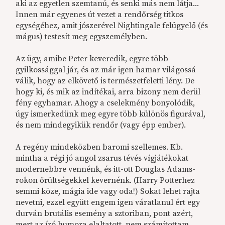
aki az egyetlen szemtanú, és senki más nem látja...
Innen már egyenes út vezet a rendőrség titkos
egységéhez, amit jószerével Nightingale felügyelő (és
mágus) testesít meg egyszemélyben.
Az ügy, amibe Peter keveredik, egyre több
gyilkossággal jár, és az már igen hamar világossá
válik, hogy az elkövető is természetfeletti lény. De
hogy ki, és mik az indítékai, arra bizony nem derül
fény egyhamar. Ahogy a cselekmény bonyolódik,
úgy ismerkedünk meg egyre több különös figurával,
és nem mindegyikük rendőr (vagy épp ember).
A regény mindeközben baromi szellemes. Kb.
mintha a régi jó angol zsarus tévés vígjátékokat
modernebbre vennénk, és itt-ott Douglas Adams-
rokon őrültségekkel kevernénk. (Harry Potterhez
semmi köze, mágia ide vagy oda!) Sokat lehet rajta
nevetni, ezzel együtt engem igen váratlanul ért egy
durván brutális esemény a sztoriban, pont azért,
mert az író humora elaltatott, nem számítottam