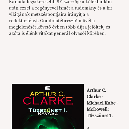
Kanada legsikeresebb SF-szerzője a Lélekhullám
után ezzel a regényével ismét a tudomány és a hit
világának metszéspontjaira irányítja a
reflektorfényt. Gondolatébresztő művét a
megjelenését követő évben több díjra jelölték, és
azóta is élénk vitákat generál olvasói körében.
Arthur C.
Clarke -
Michael Kube -
McDowell:
Tűzszünet 1.
A