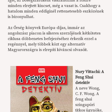
Igét, az bőségszaruként visszahozhat a földre
minden elrejtett kincset, még a vasat is. Csakhogy a
hatalom minden eddiginél rettenetesebb eszközének
is bizonyulhat.
Az Őrség-könyvek Európa-díjas, immár az
angolszász piacon is sikeres szerzőjének kétkötetes
ciklusa döbbenetes befejezéséhez érkezik ezzel a
regénnyel, mely többek közt egy alternatív
Magyarországra is elrepíti kíváncsi olvasóit.
Nury Vittachi: A
Feng Shui
detektív
A neve Wong,
C. F. Wong. A
feng shui
szingapúri
titkos ügynöke,