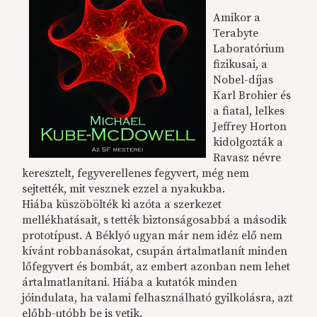
Amikor a
Terabyte
Laboratórium
fizikusai, a
Nobel-díjas
Karl Brohier és
a fiatal, lelkes
Jeffrey Horton
kidolgozták a
Ravasz névre
keresztelt, fegyverellenes fegyvert, még nem
sejtették, mit vesznek ezzel a nyakukba.
Hiába küszöbölték ki azóta a szerkezet
mellékhatásait, s tették biztonságosabbá a második
prototípust. A Béklyó ugyan már nem idéz elő nem
kívánt robbanásokat, csupán ártalmatlanít minden
lőfegyvert és bombát, az embert azonban nem lehet
ártalmatlanítani. Hiába a kutatók minden
jóindulata, ha valami felhasználható gyilkolásra, azt
előbb-utóbb be is vetik.