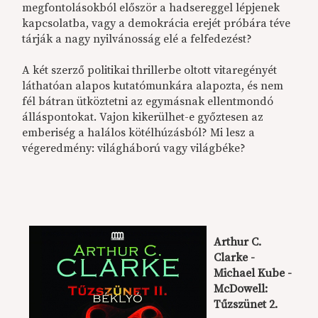
megfontolásokból először a hadsereggel lépjenek
kapcsolatba, vagy a demokrácia erejét próbára téve
tárják a nagy nyilvánosság elé a felfedezést?
A két szerző politikai thrillerbe oltott vitaregényét
láthatóan alapos kutatómunkára alapozta, és nem
fél bátran ütköztetni az egymásnak ellentmondó
álláspontokat. Vajon kikerülhet-e győztesen az
emberiség a halálos kötélhúzásból? Mi lesz a
végeredmény: világháború vagy világbéke?
Arthur C.
Clarke -
Michael Kube -
McDowell:
Tűzszünet 2.