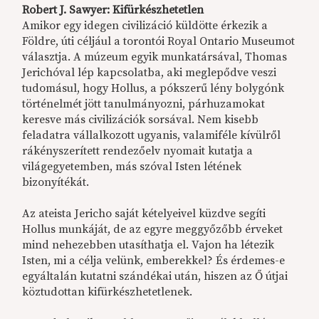
Robert J. Sawyer: Kifürkészhetetlen
Amikor egy idegen civilizáció küldötte érkezik a
Földre, úti céljául a torontói Royal Ontario Museumot
választja. A múzeum egyik munkatársával, Thomas
Jerichóval lép kapcsolatba, aki meglepődve veszi
tudomásul, hogy Hollus, a pókszerű lény bolygónk
történelmét jött tanulmányozni, párhuzamokat
keresve más civilizációk sorsával. Nem kisebb
feladatra vállalkozott ugyanis, valamiféle kívülről
rákényszerített rendezőelv nyomait kutatja a
világegyetemben, más szóval Isten létének
bizonyítékát.
Az ateista Jericho saját kételyeivel küzdve segíti
Hollus munkáját, de az egyre meggyőzőbb érveket
mind nehezebben utasíthatja el. Vajon ha létezik
Isten, mi a célja velünk, emberekkel? És érdemes-e
egyáltalán kutatni szándékai után, hiszen az Ő útjai
köztudottan kifürkészhetetlenek.