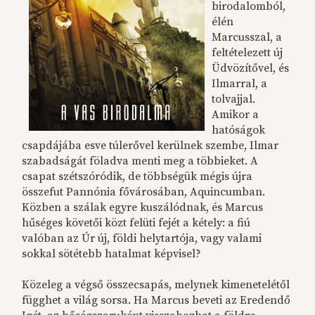
birodalomból,
élén
Marcusszal, a
feltételezett új
Üdvözítővel, és
Ilmarral, a
tolvajjal.
Amikor a
hatóságok
csapdájába esve túlerővel kerülnek szembe, Ilmar
szabadságát föladva menti meg a többieket. A
csapat szétszóródik, de többségük mégis újra
összefut Pannónia fővárosában, Aquincumban.
Közben a szálak egyre kuszálódnak, és Marcus
hűséges követői közt felüti fejét a kétely: a fiú
valóban az Úr új, földi helytartója, vagy valami
sokkal sötétebb hatalmat képvisel?
Közeleg a végső összecsapás, melynek kimenetelétől
függhet a világ sorsa. Ha Marcus beveti az Eredendő