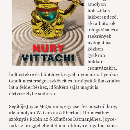
amolyan
holisztikus
lakberendező,
aki a bútorok
tologatása és a
szekrények
nyitogatása
közben
gyakran
bukkan
csontvázakra,
holttestekre és bűntények egyéb nyomaira. Ilyenkor
tanult mestersége eszközeit és fortélyait felhasználva
lát a felderítéshez, időnként saját magát is
életveszélybe sodorva.
Segítője Joyce McQuinnie, egy cserfes ausztrál lány,
aki amolyan Watson az ő Sherlock Holmesához,
szoknyás Robin az ő köntösös Batmanjéhez. Joyce-
nak az öreggel ellentétben többnyire fogalma sincs