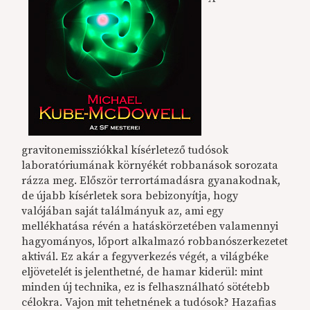
gravitonemissziókkal kísérletező tudósok
laboratóriumának környékét robbanások sorozata
rázza meg. Először terrortámadásra gyanakodnak,
de újabb kísérletek sora bebizonyítja, hogy
valójában saját találmányuk az, ami egy
mellékhatása révén a hatáskörzetében valamennyi
hagyományos, lőport alkalmazó robbanószerkezetet
aktivál. Ez akár a fegyverkezés végét, a világbéke
eljövetelét is jelenthetné, de hamar kiderül: mint
minden új technika, ez is felhasználható sötétebb
célokra. Vajon mit tehetnének a tudósok? Hazafias