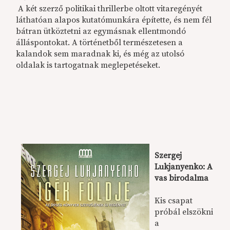
A két szerző politikai thrillerbe oltott vitaregényét
láthatóan alapos kutatómunkára építette, és nem fél
bátran ütköztetni az egymásnak ellentmondó
álláspontokat. A történetből természetesen a
kalandok sem maradnak ki, és még az utolsó
oldalak is tartogatnak meglepetéseket.
Szergej
Lukjanyenko: A
vas birodalma
Kis csapat
próbál elszökni
a