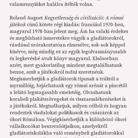
valamennyiüket halálra ítélték volna.
Roland Auguet
Kegyetlenség és civilizáció: A római
játékok
című kötete régi kiadás: franciául 1970-ben,
magyarul 1978-ban jelent meg. Ám ha valaki érdekes
és megbízható ismeretekre vágyik a gladiátorokról,
ráadásul szórakoztatóan elmesélve, sok-sok képpel
kísérve, még mindig ez az egyik legolvasmányosabb
és legkevésbé avult könyv magyarul. Elsősorban
azért, mert gyakorlatilag mindent megtalálhatunk
benne, amit a játékokról tudni szeretnénk.
Megismerhetjük a gladiátorok típusait a tráktól a
myrmillóig, bejárhatunk egy római arénát a pincétől
a lelátó legmagasabb emeletéig. Olvashatunk
korabeli plakátszövegeket és visszaemlékezéseket is
a játékokról. Megtudhatjuk, milyen célból és hogyan
rendeztek viadalokat politikusok és császárok az
ókori Rómában. Végigkísérhetjük a különböző ókori
vállalkozókat beszerzőútjaikon, amelyekről
gladiátoriskolákba való reménybeli gladiátorokkal