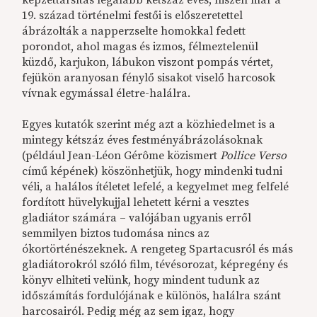
képzettársítás legalább kétszáz éves, hiszen már a
19. század történelmi festői is előszeretettel
ábrázolták a napperzselte homokkal fedett
porondot, ahol magas és izmos, félmeztelenül
küzdő, karjukon, lábukon viszont pompás vértet,
fejükön aranyosan fénylő sisakot viselő harcosok
vívnak egymással életre-halálra.
Egyes kutatók szerint még azt a közhiedelmet is a
mintegy kétszáz éves festményábrázolásoknak
(például Jean-Léon Gérôme közismert
Pollice Verso
című képének) köszönhetjük, hogy mindenki tudni
véli, a halálos ítéletet lefelé, a kegyelmet meg felfelé
fordított hüvelykujjal lehetett kérni a vesztes
gladiátor számára – valójában ugyanis erről
semmilyen biztos tudomása nincs az
ókortörténészeknek. A rengeteg Spartacusról és más
gladiátorokról szóló film, tévésorozat, képregény és
könyv elhiteti velünk, hogy mindent tudunk az
időszámítás fordulójának e különös, halálra szánt
harcosairól. Pedig még az sem igaz, hogy