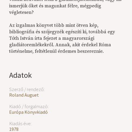
ismerjük őket és magunkat félre, mégpedig
végletesen?
Az izgalmas könyvet több mint ötven kép,
bibliográfia és szójegyzék egészíti ki, továbbá egy
Tóth István írta fejezet a magyarországi
gladiátoremlékekről. Annak, akit érdekel Róma
történelme, feltétlenül érdemes beszereznie.
Adatok
Szerző / rendező:
Roland Auguet
Kiadó / forgalmazó:
Európa Könyvkiadó
Kiadás éve:
1978