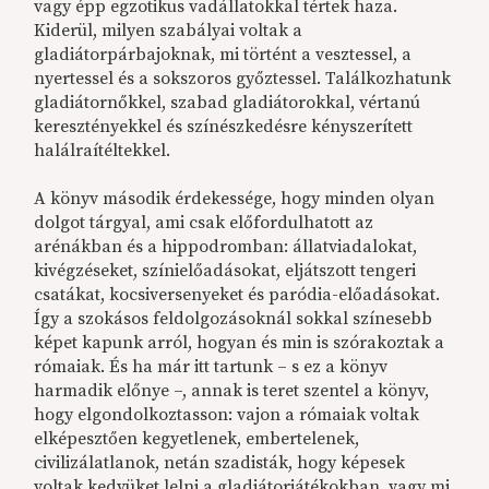
vagy épp egzotikus vadállatokkal tértek haza.
Kiderül, milyen szabályai voltak a
gladiátorpárbajoknak, mi történt a vesztessel, a
nyertessel és a sokszoros győztessel. Találkozhatunk
gladiátornőkkel, szabad gladiátorokkal, vértanú
keresztényekkel és színészkedésre kényszerített
halálraítéltekkel.
A könyv második érdekessége, hogy minden olyan
dolgot tárgyal, ami csak előfordulhatott az
arénákban és a hippodromban: állatviadalokat,
kivégzéseket, színielőadásokat, eljátszott tengeri
csatákat, kocsiversenyeket és paródia-előadásokat.
Így a szokásos feldolgozásoknál sokkal színesebb
képet kapunk arról, hogyan és min is szórakoztak a
rómaiak. És ha már itt tartunk – s ez a könyv
harmadik előnye –, annak is teret szentel a könyv,
hogy elgondolkoztasson: vajon a rómaiak voltak
elképesztően kegyetlenek, embertelenek,
civilizálatlanok, netán szadisták, hogy képesek
voltak kedvüket lelni a gladiátorjátékokban, vagy mi