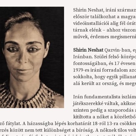
Shirin Neshat, iráni szárma
először találkozhat a magya
videóinstallációi alig fél ór
tárnak elénk – ahhoz viszon
művek, érdemes megismerni a
Shirin Neshat
Qazvin-ban, eg
Iránban. Szülei felső-középos
fontosságában, és 17 évesen
1979-es iráni forradalom az
sokkolta, hogy egyik pillana
alá került az ország, és me
Irán fundamentalista iszlám 
játékszerekké váltak, akikne
szinten pedig a szaporodás 
kitiltotta a nőket a közéletb
ző fátylat. A házasságba lépés korhatárát 18-ról 13-ra csökke
zés között nem tett különbséget a bíróság. A nőknek tilos vol