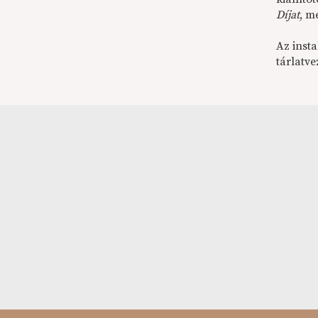
Díjat
, m
Az inst
tárlatv