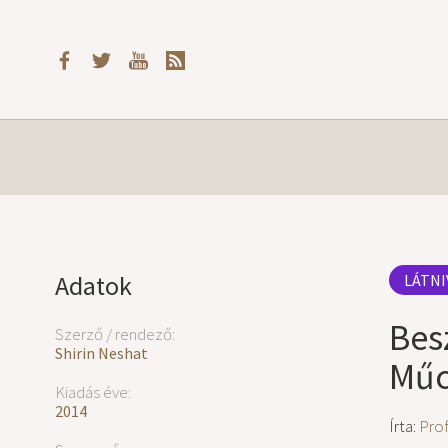
Adatok
LÁTNI
Bes
Szerző / rendező:
Shirin Neshat
Műc
Kiadás éve:
2014
Írta:
Prof