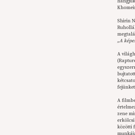
hangjuk 
Khomeini
Shirin N
Ruhollá
megtalál
„A képe
A világ
(Raptur
egyszer
bujtatot
kétcsat
fejünket
A filmb
értelmez
zene mi
erkölcs
közötti
munkájá