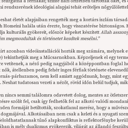
felizgatná a férfiakat; szinte házi őrizetben tartották őket, é
 rendszerének ideológiai alapjai tehát erőteljes nőgyűlölettel 
eshat életét alapjaiban rengették meg a kortárs iszlám társad
h Homeini halála után érezte, hogy visszatérése biztonságos. K
ja kulturális gyökereit, először képeket készített
Allah asszon
im megmozdultak és történetet kezdtek mesélni.”
hírt azonban videóinstallációi hozták meg számára, melynek e
e) tekinthetjük meg a Műcsarnokban. Képzeljenek el egy term
re vetítenek, a néző pedig nagyjából a középpontban foglal he
t nők, átellenben pedig fehér inges férfiak története elevened
ornás-párhuzamos, nem kell amiatt aggódnunk, hogy, mint eg
. Neshat tudatosan vezeti a nézőt, rövid időn belül tudjuk, mik
en nincs semmi találomra odavetett dolog, mentes az ötletszer
ésre szólít fel, csak így fedhetők fel az alkotó valódi mondani
nden formáját betiltották, szokatlanul merész, hogy a művés
i dogmájával. Alkotásaiban nem csak a keleti és a nyugati sze
 feloldhatatlannak tűnő alapkonfliktus is reflektorfénybe ker
ban is mély dualizmus gyökerezik, világát az állandó feszülts