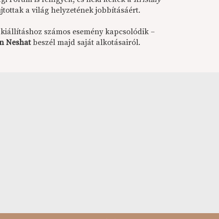
tottak a világ helyzetének jobbításáért.
A kiállításhoz számos esemény kapcsolódik –
in Neshat
beszél majd saját alkotásairól.