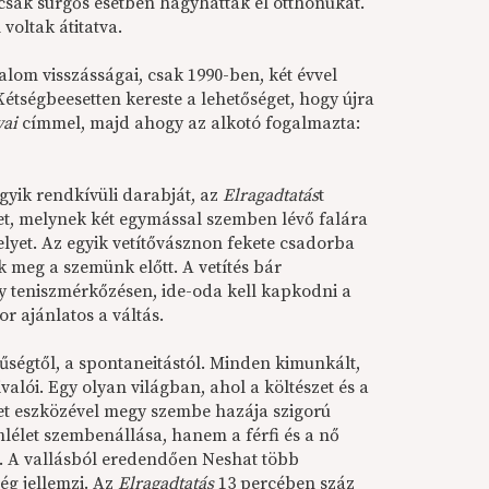
s csak sürgős esetben hagyhatták el otthonukat.
voltak átitatva.
alom visszásságai, csak 1990-ben, két évvel
étségbeesetten kereste a lehetőséget, hogy újra
yai
címmel, majd ahogy az alkotó fogalmazta:
gyik rendkívüli darabját, az
Elragadtatás
t
et, melynek két egymással szemben lévő falára
lyet. Az egyik vetítővásznon fekete csadorba
ik meg a szemünk előtt. A vetítés bár
y teniszmérkőzésen, ide-oda kell kapkodni a
or ajánlatos a váltás.
űségtől, a spontaneitástól. Minden kimunkált,
valói. Egy olyan világban, ahol a költészet és a
zet eszközével megy szembe hazája szigorú
mlélet szembenállása, hanem a férfi és a nő
ül. A vallásból eredendően Neshat több
ég jellemzi. Az
Elragadtatás
13 percében száz