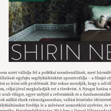
em azért vállalja fel a politikai szembenállását, mert bármif
llalását egyfajta segélykiáltásként aposztrofálja – a filmjei oly
tni az iráni nők problémáit. Bár sokan mondják, hogy a női id
m, céljai jóval meghaladják ezt a törekvést. A Nyugat hatása
az arab világot, egyre mélyül a reformisták és a fundamentalis
ok milliói élnek rabszolgasorsban, vallási köntösbe öltöztetet
élykiáltásukat fordítja le a művészet nemzetközi nyelvére, és 
termeibe. Figyelemfelhívására 2014-ben a Davosi Világgazdasági