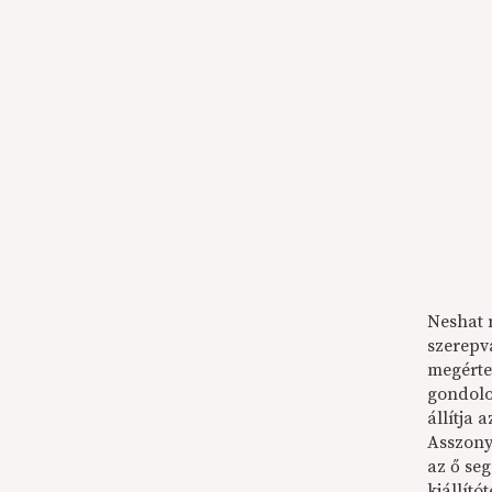
Neshat n
szerepvá
megérte
gondolo
állítja 
Asszony
az ő seg
kiállító