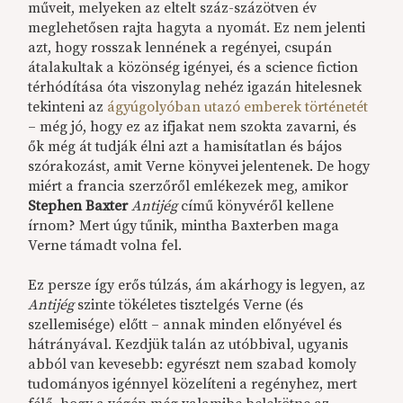
műveit, melyeken az eltelt száz-százötven év
meglehetősen rajta hagyta a nyomát. Ez nem jelenti
azt, hogy rosszak lennének a regényei, csupán
átalakultak a közönség igényei, és a science fiction
térhódítása óta viszonylag nehéz igazán hitelesnek
tekinteni az
ágyúgolyóban utazó emberek történetét
– még jó, hogy ez az ifjakat nem szokta zavarni, és
ők még át tudják élni azt a hamisítatlan és bájos
szórakozást, amit Verne könyvei jelentenek. De hogy
miért a francia szerzőről emlékezek meg, amikor
Stephen Baxter
Antijég
című könyvéről kellene
írnom? Mert úgy tűnik, mintha Baxterben maga
Verne támadt volna fel.
Ez persze így erős túlzás, ám akárhogy is legyen, az
Antijég
szinte tökéletes tisztelgés Verne (és
szellemisége) előtt – annak minden előnyével és
hátrányával. Kezdjük talán az utóbbival, ugyanis
abból van kevesebb: egyrészt nem szabad komoly
tudományos igénnyel közelíteni a regényhez, mert