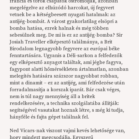
francia és török csapatok ostromolják, azonban
megelégelve az elhúzódó harcokat, új fegyvert
vetnek be a kétségbeesett nyugati hatalmak: az
antijég-bombát. A várost gyakorlatilag elsöpri a
bomba hatása, ezrek halnak és még többen
sebesülnek meg. De mi is ez az antijég-bomba? Sir
Josiah Traveller elképesztő találmánya, a Brit
Birodalom legnagyobb fegyvere az európai béke
fenntartására. Ugyanis a Déli-sarkon a felfedezők
egy elképesztő anyagot találtak, ami jégbe fagyva,
fagypont alatti hőmérsékleten ártalmatlan, azonban
melegítés hatására százszor nagyobbat robban,
mint a dinamit – ez az antijég, ami felfedezése után
forradalmasítja a korszak iparát. Bár csak véges,
nem is túl nagy mennyiség áll a britek
rendelkezésére, a technika szolgálatába állítják:
segítségével vasutakat hoznak létre, s még ki tudja,
hányféle és fajta gépet találnak fel.
Ned Vicars-nak viszont vajmi kevés lehetősége van,
hogy mindezt megcsodálja. Egyszerű