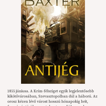
1855 júniusa. A Krím-félsziget egyik legjelentősebb
kikötővárosában, Szevasztopolban dúl a háború. Az
orosz kézen lévő várost hosszú hónapokig brit,