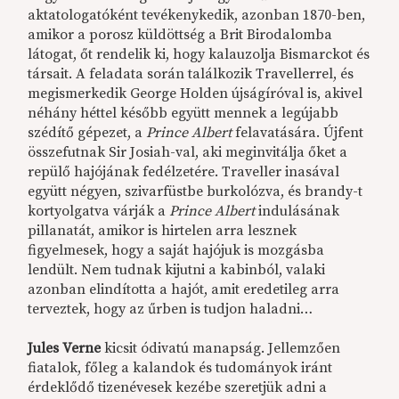
aktatologatóként tevékenykedik, azonban 1870-ben,
amikor a porosz küldöttség a Brit Birodalomba
látogat, őt rendelik ki, hogy kalauzolja Bismarckot és
társait. A feladata során találkozik Travellerrel, és
megismerkedik George Holden újságíróval is, akivel
néhány héttel később együtt mennek a legújabb
szédítő gépezet, a
Prince Albert
felavatására. Újfent
összefutnak Sir Josiah-val, aki meginvitálja őket a
repülő hajójának fedélzetére. Traveller inasával
együtt négyen, szivarfüstbe burkolózva, és brandy-t
kortyolgatva várják a
Prince Albert
indulásának
pillanatát, amikor is hirtelen arra lesznek
figyelmesek, hogy a saját hajójuk is mozgásba
lendült. Nem tudnak kijutni a kabinból, valaki
azonban elindította a hajót, amit eredetileg arra
terveztek, hogy az űrben is tudjon haladni…
Jules Verne
kicsit ódivatú manapság. Jellemzően
fiatalok, főleg a kalandok és tudományok iránt
érdeklődő tizenévesek kezébe szeretjük adni a