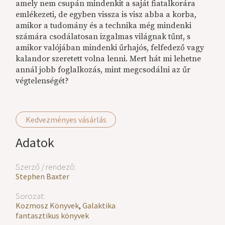
amely nem csupán mindenkit a saját fiatalkorára
emlékezeti, de egyben vissza is visz abba a korba,
amikor a tudomány és a technika még mindenki
számára csodálatosan izgalmas világnak tűnt, s
amikor valójában mindenki űrhajós, felfedező vagy
kalandor szeretett volna lenni. Mert hát mi lehetne
annál jobb foglalkozás, mint megcsodálni az űr
végtelenségét?
Kedvezményes vásárlás
Adatok
Szerző / rendező:
Stephen Baxter
Sorozat:
Kozmosz Könyvek
,
Galaktika
fantasztikus könyvek