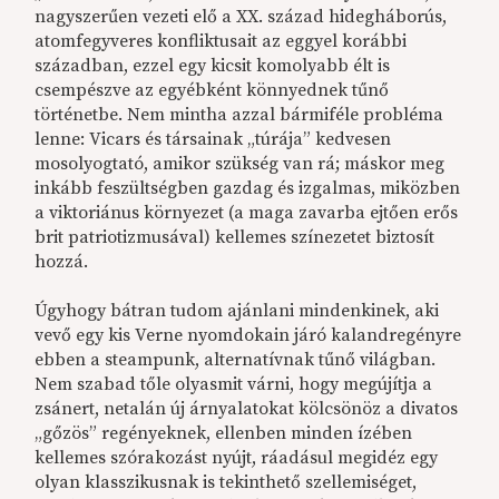
nagyszerűen vezeti elő a XX. század hidegháborús,
atomfegyveres konfliktusait az eggyel korábbi
században, ezzel egy kicsit komolyabb élt is
csempészve az egyébként könnyednek tűnő
történetbe. Nem mintha azzal bármiféle probléma
lenne: Vicars és társainak „túrája” kedvesen
mosolyogtató, amikor szükség van rá; máskor meg
inkább feszültségben gazdag és izgalmas, miközben
a viktoriánus környezet (a maga zavarba ejtően erős
brit patriotizmusával) kellemes színezetet biztosít
hozzá.
Úgyhogy bátran tudom ajánlani mindenkinek, aki
vevő egy kis Verne nyomdokain járó kalandregényre
ebben a steampunk, alternatívnak tűnő világban.
Nem szabad tőle olyasmit várni, hogy megújítja a
zsánert, netalán új árnyalatokat kölcsönöz a divatos
„gőzös” regényeknek, ellenben minden ízében
kellemes szórakozást nyújt, ráadásul megidéz egy
olyan klasszikusnak is tekinthető szellemiséget,