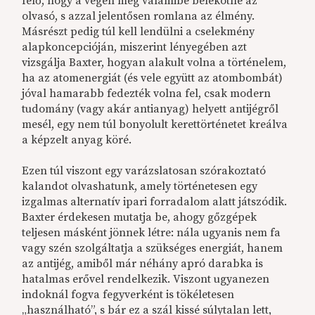
félő, hogy a végén még valamibe belekötne az
olvasó, s azzal jelentősen romlana az élmény.
Másrészt pedig túl kell lendülni a cselekmény
alapkoncepcióján, miszerint lényegében azt
vizsgálja Baxter, hogyan alakult volna a történelem,
ha az atomenergiát (és vele együtt az atombombát)
jóval hamarabb fedezték volna fel, csak modern
tudomány (vagy akár antianyag) helyett antijégről
mesél, egy nem túl bonyolult kerettörténetet kreálva
a képzelt anyag köré.
Ezen túl viszont egy varázslatosan szórakoztató
kalandot olvashatunk, amely történetesen egy
izgalmas alternatív ipari forradalom alatt játszódik.
Baxter érdekesen mutatja be, ahogy gőzgépek
teljesen másként jönnek létre: nála ugyanis nem fa
vagy szén szolgáltatja a szükséges energiát, hanem
az antijég, amiből már néhány apró darabka is
hatalmas erővel rendelkezik. Viszont ugyanezen
indoknál fogva fegyverként is tökéletesen
„használható”, s bár ez a szál kissé súlytalan lett,