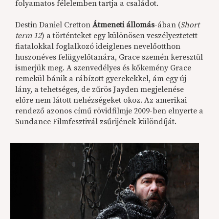
folyamatos félelemben tartja a családot.
Destin Daniel Cretton
Átmeneti állomás
-ában (
Short
term 12
) a történteket egy különösen veszélyeztetett
fiatalokkal foglalkozó ideiglenes nevelőotthon
huszonéves felügyelőtanára, Grace szemén keresztül
ismerjük meg. A szenvedélyes és kőkemény Grace
remekül bánik a rábízott gyerekekkel, ám egy új
lány, a tehetséges, de zűrös Jayden megjelenése
előre nem látott nehézségeket okoz. Az amerikai
rendező azonos című rövidfilmje 2009-ben elnyerte a
Sundance Filmfesztivál zsűrijének különdíját.