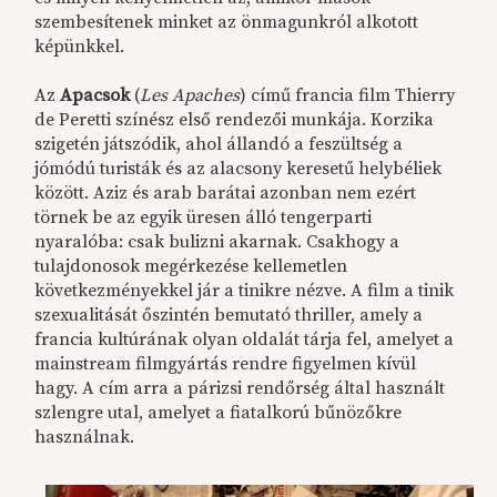
szembesítenek minket az önmagunkról alkotott
képünkkel.
Az
Apacsok
(
Les Apaches
) című francia film Thierry
de Peretti színész első rendezői munkája. Korzika
szigetén játszódik, ahol állandó a feszültség a
jómódú turisták és az alacsony keresetű helybéliek
között. Aziz és arab barátai azonban nem ezért
törnek be az egyik üresen álló tengerparti
nyaralóba: csak bulizni akarnak. Csakhogy a
tulajdonosok megérkezése kellemetlen
következményekkel jár a tinikre nézve. A film a tinik
szexualitását őszintén bemutató thriller, amely a
francia kultúrának olyan oldalát tárja fel, amelyet a
mainstream filmgyártás rendre figyelmen kívül
hagy. A cím arra a párizsi rendőrség által használt
szlengre utal, amelyet a fiatalkorú bűnözőkre
használnak.