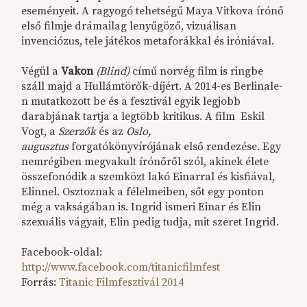
eseményeit. A ragyogó tehetségű Maya Vitkova írónő
első filmje drámailag lenyűgöző, vizuálisan
invenciózus, tele játékos metaforákkal és iróniával.
Végül a
Vakon
(Blind)
című norvég film is ringbe
száll majd a Hullámtörők-díjért. A 2014-es Berlinale-
n mutatkozott be és a fesztivál egyik legjobb
darabjának tartja a legtöbb kritikus. A film Eskil
Vogt, a
Szerzők
és az
Oslo,
augusztus
forgatókönyvírójának első rendezése. Egy
nemrégiben megvakult írónőről szól, akinek élete
összefonódik a szemközt lakó Einarral és kisfiával,
Elinnel. Osztoznak a félelmeiben, sőt egy ponton
még a vakságában is. Ingrid ismeri Einar és Elin
szexuális vágyait, Elin pedig tudja, mit szeret Ingrid.
Facebook-oldal:
http://www.facebook.com/titanicfilmfest
Forrás:
Titanic Filmfesztivál 2014