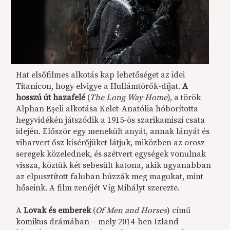
Hat elsőfilmes alkotás kap lehetőséget az idei
Titanicon, hogy elvigye a Hullámtörők-díjat.
A
hosszú út hazafelé
(
The Long Way Home
), a török
Alphan Eşeli alkotása Kelet-Anatólia hóborította
hegyvidékén játszódik a 1915-ös szarikamiszi csata
idején. Először egy menekült anyát, annak lányát és
viharvert ősz kísérőjüket látjuk, miközben az orosz
seregek közelednek, és szétvert egységek vonulnak
vissza, köztük két sebesült katona, akik ugyanabban
az elpusztított faluban húzzák meg magukat, mint
hőseink. A film zenéjét Víg Mihályt szerezte.
A
Lovak és emberek
(
Of Men and Horses
) című
komikus drámában – mely 2014-ben Izland