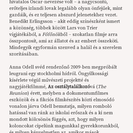
hivatalos Oscar-nevezése volt – a nagycsontú,
erőteljes izlandi lovak legalább olyan önfejűek, mint
gazdáik, és ez teljesen abszurd jelenetekhez vezet.
Benedikt Erlingsson – akit eddig színészként ismert
a közönség, többek között Lars von Trier
vígjátékából, a
Főfőnök
ből – szokatlan filmje arra
összpontosít, ami az állatot és az embert összeköti.
Mindegyik egyformán szenved a halál és a szerelem
szorításában.
Anna Odell svéd rendezőnő 2009-ben megpróbált
leugrani egy stockholmi hídról. Öngyilkossági
kísérlete végül művészeti projektté és
nagyjátékfilmmé,
Az osztálytalálkozó
vá (
The
Reunion
) érett, melyben a dokumentumfilmes
eszközök és a fikciós filmkészítés közti elmosódó
vonalon járva Odell bemutatja, milyen romboló
hatással van ránk az iskolai erőszak és a ki nem
mondott kölcsönös függés, azt, hogy milyen
koloncokat cipelünk magunkkal gyerekkorunkból,
és milyen kényelmetlen az, amikor mások