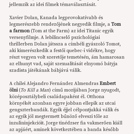
jellemzik az idei filmek témaválasztását.
Xavier Dolan, Kanada legprovokatívabb és
legmerészebb rendezőjének negyedik filmje, a
Tom
a farmon
(Tom at the Farm) az idei Titanic egyik
versenyfilmje. A lebilincselő pszichológiai
thrillerben Dolan játssza a címbéli gyászoló Tomot,
aki kimerészkedik a festői quebec-i vidékre, hogy
részt vegyen volt szeretője temetésén, ám hamarosan
az elhunyt vad, saját szexualitását elnyomó bátyja
szadista játékának bábjává válik.
A chilei Alejandro Fernández Almendras
Embert
ölni
(
To Kill a Man
) című mozijában Jorge nyugodt,
középosztálybeli családapaként él. Otthona
környékét azonban egyre jobban ellepik az utcai
gengszterbandák. Egyik éjjel célpontjukká válik és
az egyik jól megtermett bűnöző elveszi tőle az
inzulininjekcióit. Jorge tinédzser fia vakmerően kiáll
az apjáért, aminek következtében a banda később