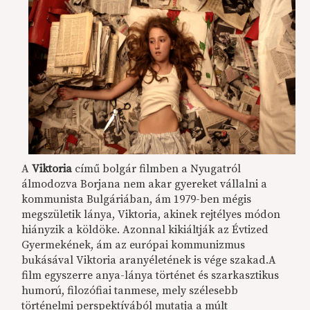
A
Viktoria
című bolgár filmben a Nyugatról
álmodozva Borjana nem akar gyereket vállalni a
kommunista Bulgáriában, ám 1979-ben mégis
megszületik lánya, Viktoria, akinek rejtélyes módon
hiányzik a köldöke. Azonnal kikiáltják az Évtized
Gyermekének, ám az európai kommunizmus
bukásával Viktoria aranyéletének is vége szakad.A
film egyszerre anya-lánya történet és szarkasztikus
humorú, filozófiai tanmese, mely szélesebb
történelmi perspektívából mutatja a múlt