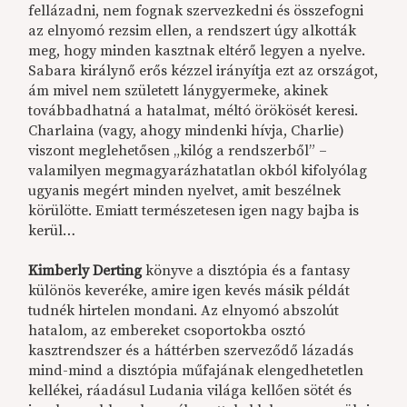
fellázadni, nem fognak szervezkedni és összefogni
az elnyomó rezsim ellen, a rendszert úgy alkották
meg, hogy minden kasztnak eltérő legyen a nyelve.
Sabara királynő erős kézzel irányítja ezt az országot,
ám mivel nem született lánygyermeke, akinek
továbbadhatná a hatalmat, méltó örökösét keresi.
Charlaina (vagy, ahogy mindenki hívja, Charlie)
viszont meglehetősen „kilóg a rendszerből” –
valamilyen megmagyarázhatatlan okból kifolyólag
ugyanis megért minden nyelvet, amit beszélnek
körülötte. Emiatt természetesen igen nagy bajba is
kerül…
Kimberly Derting
könyve a disztópia és a fantasy
különös keveréke, amire igen kevés másik példát
tudnék hirtelen mondani. Az elnyomó abszolút
hatalom, az embereket csoportokba osztó
kasztrendszer és a háttérben szerveződő lázadás
mind-mind a disztópia műfajának elengedhetetlen
kellékei, ráadásul Ludania világa kellően sötét és