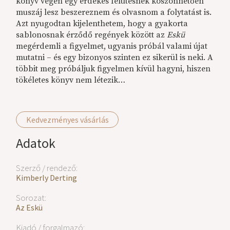
könyv végén egy érdekes felütésnek köszönhetően
muszáj lesz beszereznem és olvasnom a folytatást is.
Azt nyugodtan kijelenthetem, hogy a gyakorta
sablonosnak érződő regények között az
Eskü
megérdemli a figyelmet, ugyanis próbál valami újat
mutatni – és egy bizonyos szinten ez sikerül is neki. A
többit meg próbáljuk figyelmen kívül hagyni, hiszen
tökéletes könyv nem létezik…
Kedvezményes vásárlás
Adatok
Szerző / rendező:
Kimberly Derting
Sorozat:
Az Eskü
Kiadó / forgalmazó: