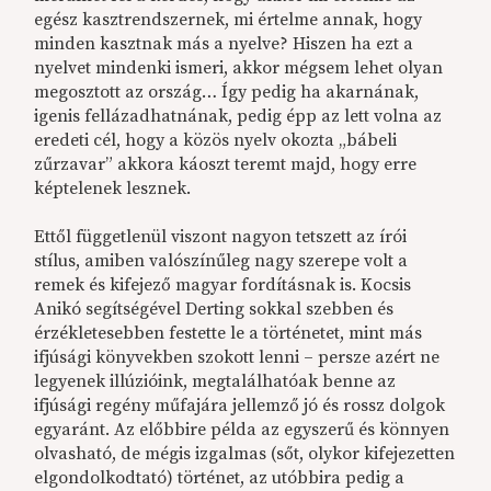
egész kasztrendszernek, mi értelme annak, hogy
minden kasztnak más a nyelve? Hiszen ha ezt a
nyelvet mindenki ismeri, akkor mégsem lehet olyan
megosztott az ország… Így pedig ha akarnának,
igenis fellázadhatnának, pedig épp az lett volna az
eredeti cél, hogy a közös nyelv okozta „bábeli
zűrzavar” akkora káoszt teremt majd, hogy erre
képtelenek lesznek.
Ettől függetlenül viszont nagyon tetszett az írói
stílus, amiben valószínűleg nagy szerepe volt a
remek és kifejező magyar fordításnak is. Kocsis
Anikó segítségével Derting sokkal szebben és
érzékletesebben festette le a történetet, mint más
ifjúsági könyvekben szokott lenni – persze azért ne
legyenek illúzióink, megtalálhatóak benne az
ifjúsági regény műfajára jellemző jó és rossz dolgok
egyaránt. Az előbbire példa az egyszerű és könnyen
olvasható, de mégis izgalmas (sőt, olykor kifejezetten
elgondolkodtató) történet, az utóbbira pedig a