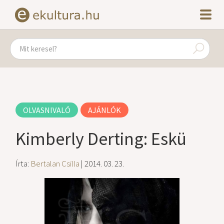
OLVASNIVALÓ
AJÁNLÓK
Kimberly Derting: Eskü
Írta:
Bertalan Csilla
| 2014. 03. 23.