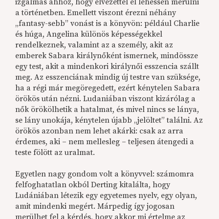
izgalmas ahhoz, hogy élvezettel el lehessen merülni
a történetben. Emellett viszont érezni néhány
„fantasy-sebb” vonást is a könyvön: például Charlie
és húga, Angelina különös képességekkel
rendelkeznek, valamint az a személy, akit az
emberek Sabara királynőként ismernek, mindössze
egy test, akit a mindenkori királynői esszencia szállt
meg. Az esszenciának mindig új testre van szüksége,
ha a régi már megöregedett, ezért kénytelen Sabara
örökös után nézni. Ludaniában viszont kizárólag a
nők örökölhetik a hatalmat, és mivel nincs se lánya,
se lány unokája, kénytelen újabb „jelöltet” találni. Az
örökös azonban nem lehet akárki: csak az arra
érdemes, aki – nem mellesleg – teljesen átengedi a
teste fölött az uralmat.
Egyetlen nagy gondom volt a könyvvel: számomra
felfoghatatlan okból Derting kitalálta, hogy
Ludániában létezik egy egyetemes nyelv, egy olyan,
amit mindenki megért. Márpedig így jogosan
merülhet fel a kérdés, hogy akkor mi értelme az