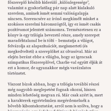
főszereplő később kiderülő „különlegessége”,
valamint a gyakorlatilag pár nap alatt kialakuló
szerelem, aminek ismét semmi valóságalapja
nincsen. Szerencsére az írónő megkímélt minket a
szokásos szerelmi háromszögtől, így ez ismét csakis
pozitívumot jelentett számomra. Természetesen ez a
könyv is egy trilógia bevezető része, amely szerepet
maradéktalanul be is tölti – bemutatja a világot,
felvázolja az alapszituációt, megismerteti (és
megkedvelteti) a szereplőket az olvasóval. Már az
elején beránt ebbe a világba, hogy az igencsak
szimpatikus főszereplővel, Charlie-val együtt éljük át
ezt a komor, de ugyanakkor mégis varázslatos
történetet.
Viszont bízok abban, hogy a trilógia további részei
még nagyobb meglepetést fognak okozni, hiszen
minden lehetőség megvan rá. Már csak azért is, mert
a karakterek egyértelműen megérdemelnék a
bővebb kibontakoztatást, arról nem is szólva, hogy a